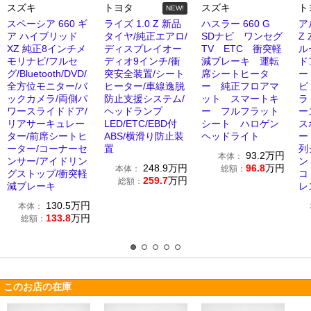
スズキ
トヨタ
スズキ
ト
NEW!
スペーシア 660 ギ
ライズ 1.0 Z 新品
ハスラー 660 G
ア
ア ハイブリッド
タイヤ/純正エアロ/
SDナビ ワンセグ
Z
XZ 純正8インチメ
ディスプレイオー
TV ETC 衝突軽
ル
モリナビ/フルセ
ディオ9インチ/衝
減ブレーキ 運転
ド
グ/Bluetooth/DVD/
突安全装置/シート
席シートヒータ
ー
全方位モニター/バ
ヒーター/車線逸脱
ー 純正フロアマ
ビ
ックカメラ/両側パ
防止支援システム/
ット スマートキ
ラ
ワースライドドア/
ヘッドランプ
ー フルフラット
ー
リアサーキュレー
LED/ETC/EBD付
シート ハロゲン
ス
ター/前席シートヒ
ABS/横滑り防止装
ヘッドライト
ー
ーター/コーナーセ
置
列
93.2
万円
本体：
ンサー/アイドリン
ン
248.9
万円
96.8
万円
本体：
総額：
グストップ/衝突軽
コ
259.7
万円
総額：
減ブレーキ
レ
130.5
万円
本体：
133.8
万円
総額：
このお店の在庫