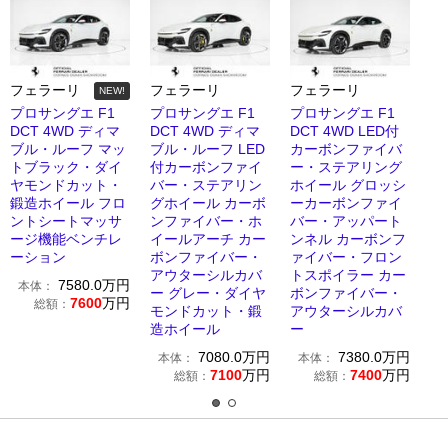
フェラーリ
フェラーリ
フェラーリ
NEW!
プロサングエ F1
プロサングエ F1
プロサングエ F1
DCT 4WD ディマ
DCT 4WD ディマ
DCT 4WD LED付
ブル・ルーフ マッ
ブル・ルーフ LED
カーボンファイバ
トブラック・ダイ
付カーボンファイ
ー・ステアリング
ヤモンドカット・
バー・ステアリン
ホイール グロッシ
鍛造ホイール フロ
グホイール カーボ
ーカーボンファイ
ントシートマッサ
ンファイバー・ホ
バー・アッパート
ージ機能ベンチレ
イールアーチ カー
ンネル カーボンフ
ーション
ボンファイバー・
ァイバー・フロン
アウターシルカバ
トスポイラー カー
7580.0
万円
本体：
ー グレー・ダイヤ
ボンファイバー・
7600
万円
総額：
モンドカット・鍛
アウターシルカバ
造ホイール
ー
7080.0
万円
7380.0
万円
本体：
本体：
7100
万円
7400
万円
総額：
総額：