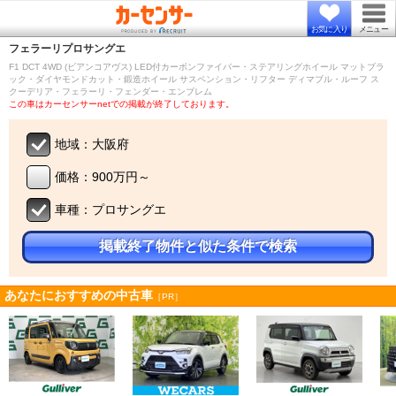
お気に入り
メニュー
フェラーリ
プロサングエ
F1 DCT 4WD (ビアンコアヴス) LED付カーボンファイバー・ステアリングホイール マットブラ
ック・ダイヤモンドカット・鍛造ホイール サスペンション・リフター ディマブル・ルーフ ス
クーデリア・フェラーリ・フェンダー・エンブレム
この車はカーセンサーnetでの掲載が終了しております。
地域：大阪府
価格：900万円～
車種：プロサングエ
掲載終了物件と似た条件で検索
あなたにおすすめの中古車
［PR］