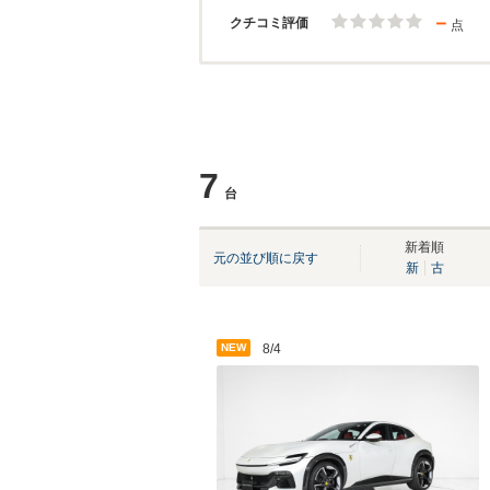
－
クチコミ評価
点
7
台
新着順
元の並び順に戻す
新
古
NEW
8/4