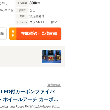
800
(R06)
km
走行距離
R09)年11月
なし
修復歴
法定整備付
整備
C
コラムMTモード付8AT
ミッション
無
在庫確認・見積依頼
追加
料
販売店保証
フ LED付カーボンファイバ
・ホイールアーチ カーボン
ヤモンドカット・鍛造ホイ
Purosangueが入荷いたしました。ボディーカラーBianco Avus(白)にインテリアはAlcantara Rosso FX(赤)の組み合わせでございます。