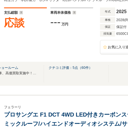
オーディオ/360度カメラ/シートヒーター/デジミ
2025
年式
支払総額
車両本体価格
---
応談
2028(
車検
万円
保証付
保証
6500C
排気量
お気に入り
ショールーム
クチコミ評価：
5
点（
60
件）
希少車、ドレスアップカー..外車、高価買取実施中！お気軽にご相談ください！
フェラーリ
プロサングエ F1 DCT 4WD LED付きカーボ
ミックルーフ/ハイエンドオーディオシステム/サ