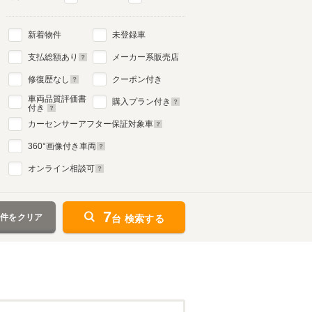
新着物件
未登録車
支払総額あり
メーカー系販売店
修復歴なし
クーポン付き
車両品質評価書
購入プラン付き
付き
カーセンサーアフター保証対象車
360
°画像付き車両
オンライン相談可
7
条件をクリア
台 検索する