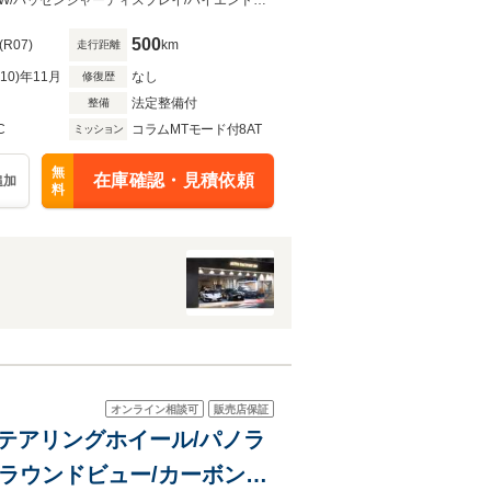
ラ
特注カラー/内外装カーボン/Fリフター/LEDハンドル/パノラマルーフ/HUD/社外AW/パッセンジャーディスプレイ/ハイエンドオーディオ/360度カメラ/シートヒーター/デジミラ
500
(R07)
km
走行距離
R10)年11月
なし
修復歴
法定整備付
整備
C
コラムMTモード付8AT
ミッション
無
在庫確認・見積依頼
追加
料
オンライン相談可
販売店保証
ンステアリングホイール/パノラ
ラウンドビュー/カーボンパ