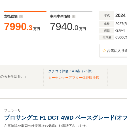
ーツ(ホイールアーチ/フロントスポイラー/サイ
ザー)
2024
年式
支払総額
車両本体価格
7990
7940
2027(
車検
.3
.0
万円
万円
保証付
保証
6500C
排気量
お気に入り
クチコミ評価：
4.9
点（
26
件）
車のある生活を。」
カーセンサーアフター保証取扱店
フェラーリ
プロサングエ F1 DCT 4WD ベースグレード/
在庫確認や車両の状況等はお気軽にお電話下さいませ。