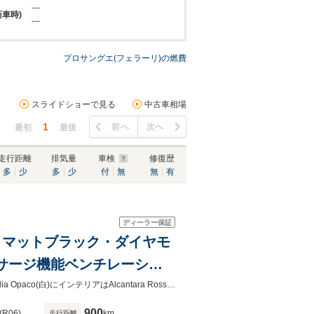
---
新車時)
---
プロサングエ(フェラーリ)の燃費
スライドショーで見る
中古車相場
1
前へ
次へ
最初
最後
走行距離
排気量
車検
修復歴
多
少
多
少
付
無
無
有
ディーラー保証
ーフ マットブラック・ダイヤモ
サージ機能ベンチレーショ
Purosangueが入荷いたしました。ワンオーナーです。ボディーカラーBianco Italia Opaco(白)にインテリアはAlcantara Rosso FX(赤）の組み合わせでございます。
900
(R06)
km
走行距離