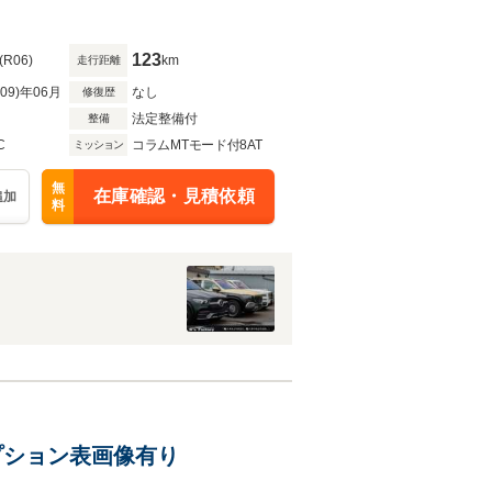
ドスカート/リアデュフュー
123
(R06)
km
走行距離
R09)年06月
なし
修復歴
法定整備付
整備
C
コラムMTモード付8AT
ミッション
無
在庫確認・見積依頼
追加
料
オプション表画像有り