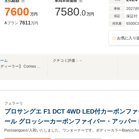
支払総額
車両本体価格
7600
7580
2027(
車検
.0
万円
万円
保証付
保証
7611
A
プラン
万円
6500C
排気量
お気に入り
ルーム
クチコミ評価：－
【フェラーリ・オフィシャル・ディーラー】 Cornes Osaka Pre-Owned Showroom
フェラーリ
プロサングエ F1 DCT 4WD LED付カーボ
ール グロッシーカーボンファイバー・アッパー
ー・フロントスポイラー カーボンファイバー・