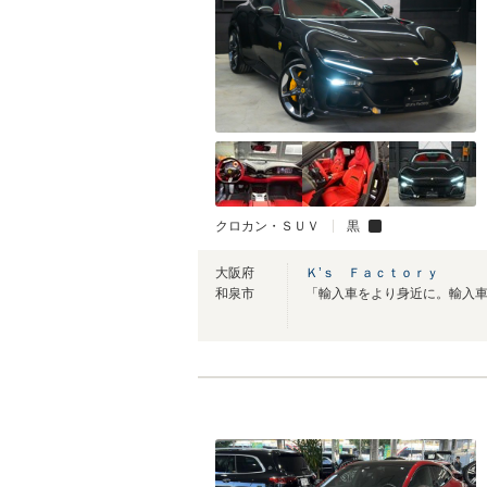
クロカン・ＳＵＶ
黒
大阪府
Ｋ’ｓ Ｆａｃｔｏｒｙ
和泉市
「輸入車をより身近に。輸入