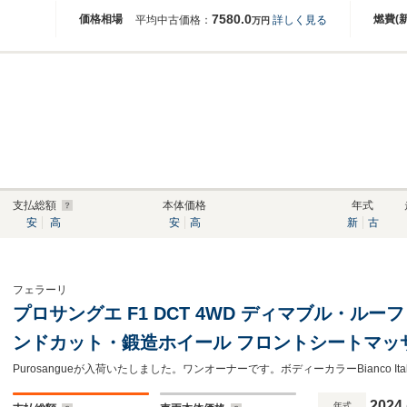
7580.0
価格相場
燃費(
平均中古価格：
詳しく見る
万円
支払総額
本体価格
年式
安
高
安
高
新
古
フェラーリ
プロサングエ F1 DCT 4WD ディマブル・ル
ンドカット・鍛造ホイール フロントシートマッ
ン
2024
年式