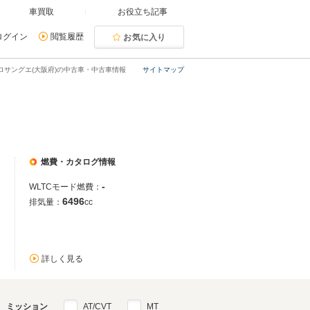
車買取
お役立ち記事
ログイン
閲覧履歴
お気に入り
ロサングエ(大阪府)の中古車・中古車情報
サイトマップ
燃費・カタログ情報
-
WLTCモード燃費：
6496
排気量：
cc
詳しく見る
ミッション
AT/CVT
MT