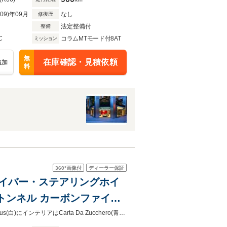
R09)年09月
なし
修復歴
法定整備付
整備
C
コラムMTモード付8AT
ミッション
無
在庫確認・見積依頼
追加
料
360°
画像付
ディーラー保証
ンファイバー・ステアリングホイ
トンネル カーボンファイバ
アウターシルカバー
Purosangueが入荷いたしました。ワンオーナーです。ボディーカラーBianco Avus(白)にインテリアはCarta Da Zucchero(青)の組み合わせでございます。