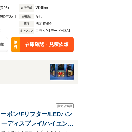
200
(R06)
km
走行距離
R09)年05月
なし
修復歴
法定整備付
整備
C
コラムMTモード付8AT
ミッション
無
在庫確認・見積依頼
追加
料
販売店保証
カーボン/Fリフター/LEDハン
ジャーディスプレイ/ハイエンド