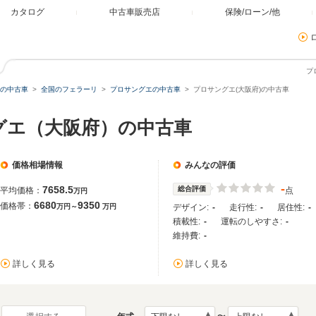
カタログ
中古車販売店
保険/ローン/他
プ
の中古車
全国のフェラーリ
プロサングエの中古車
プロサングエ(大阪府)の中古車
グエ（大阪府）の中古車
価格相場情報
みんなの評価
-
7658.5
総合評価
平均価格：
点
万円
6680
9350
価格帯：
万円～
万円
デザイン:
-
走行性:
-
居住性:
-
積載性:
-
運転のしやすさ:
-
維持費:
-
詳しく見る
詳しく見る