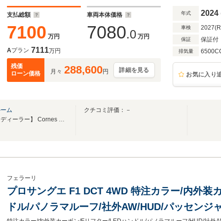
ール
2024
年式
支払総額
車両本体価格
7100
7080
2027(
車検
.0
万円
万円
保証付
保証
7111
A
プラン
万円
6500C
排気量
残価
288,600
詳細を見る
月々
円
ローン価格
お気に入り
ルーム
クチコミ評価：－
【フェラーリ・オフィシャル・ディーラー】 Cornes Osaka Pre-Owned Showroom
フェラーリ
プロサングエ F1 DCT 4WD 特注カラー/内外装
ドル/パノラマルーフ/社外AW/HUD/パッセン