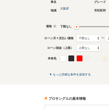
車名
グレード
大阪府
地域
市区町村
価格
下限なし
〜
ローン月々支払い価格
ローン頭金（上限）
本体色
▼ もっと詳細な条件を追加する
プロサングエ
の基本情報