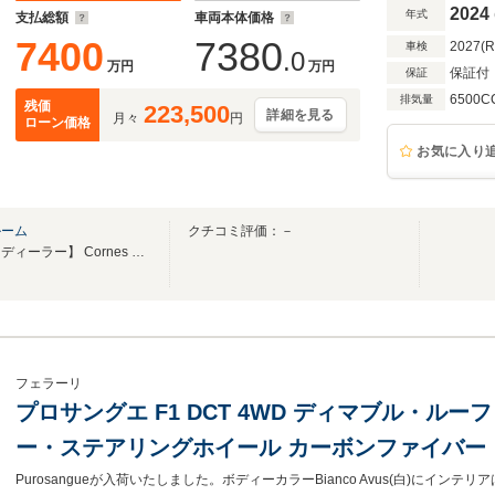
2024
年式
支払総額
車両本体価格
7400
7380
2027(
車検
.0
万円
万円
保証付
保証
6500C
排気量
残価
223,500
詳細を見る
月々
円
ローン価格
お気に入り
ルーム
クチコミ評価：－
【フェラーリ・オフィシャル・ディーラー】 Cornes Osaka Pre-Owned Showroom
フェラーリ
プロサングエ F1 DCT 4WD ディマブル・ルー
ー・ステアリングホイール カーボンファイバー
ファイバー・アウターシルカバー グレー・ダイ