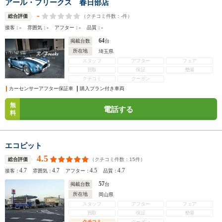
アール・フリークス 春日部店
-
（クチコミ件数：
-
件）
総合評価
-
-
-
-
接客：
雰囲気：
アフター：
品質：
64
掲載台数
台
所在地
埼玉県
スタッフ
アフター
フェア
買取
保証
整備
クチコミ
クーポン
カーセンサーアフター保証車
購入プラン付き車両
無
電話する
料
エコピット
4.5
（クチコミ件数：
15
件）
総合評価
4.7
4.7
4.5
4.7
接客：
雰囲気：
アフター：
品質：
57
掲載台数
台
所在地
岡山県
スタッフ
アフター
フェア
買取
保証
整備
クチコミ
クーポン