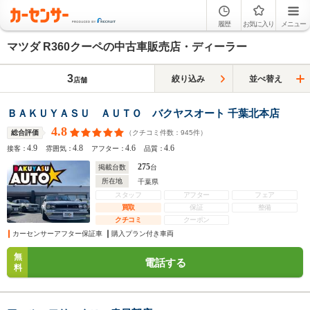
履歴
お気に入り
メニュー
マツダ R360クーペの中古車販売店・ディーラー
3
絞り込み
並べ替え
店舗
ＢＡＫＵＹＡＳＵ ＡＵＴＯ バクヤスオート 千葉北本店
4.8
（クチコミ件数：
945
件）
総合評価
4.9
4.8
4.6
4.6
接客：
雰囲気：
アフター：
品質：
275
掲載台数
台
所在地
千葉県
スタッフ
アフター
フェア
買取
保証
整備
クチコミ
クーポン
カーセンサーアフター保証車
購入プラン付き車両
無
電話する
料