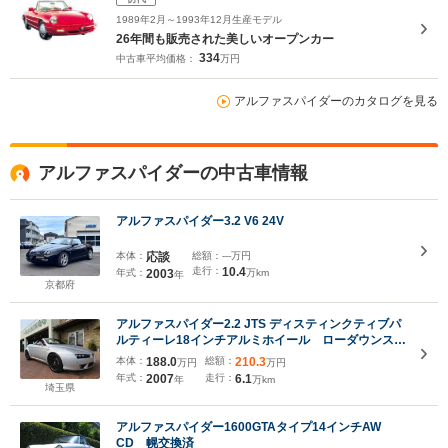
1989年2月～1993年12月生産モデル
26年間も販売された美しいオープンカー
334
中古車平均価格：
万円
アルファスパイダーのカタログを見る
アルファスパイダーの中古車情報
アルファスパイダー3.2 V6 24V
本体：
応談
総額：
---万円
走行：
10.4
年式：
2003
万km
年
京都府
アルファスパイダー2.2 JTS ディスティンクティブパ
ルティーレ18インチアルミホイール ローダウンスプ
リング バックカメラ 赤革シート シートヒータ
本体：
188.0
総額：
210.3
万円
万円
ー パワーシート ETC
年式：
2007
走行：
6.1
年
万km
埼玉県
アルファスパイダー1600GTAタイプ14インチAW
CD 幌交換済