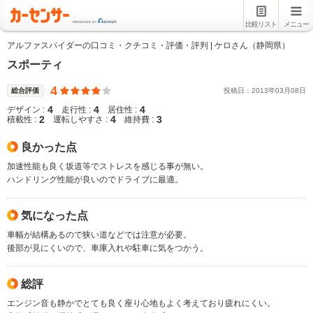
比較リスト
メニュー
アルファスパイダーの口コミ・クチコミ・評価・評判 | ケロさん（静岡県）
スポーティ
4
総合評価
投稿日：
2013
年
03
月
08
日
4
4
4
デザイン :
走行性 :
居住性 :
2
4
3
積載性 :
運転しやすさ :
維持費 :
良かった点
加速性能も良く坂道等でストレスを感じる事が無い。
ハンドリング性能が良いのでドライブに最適。
気になった点
車幅が結構あるので狭い道などでは注意が必要。
後部が見にくいので、車庫入れや駐車に気をつかう。
総評
エンジン音も静かでとても良く座り心地もよく考えており疲れにくい。