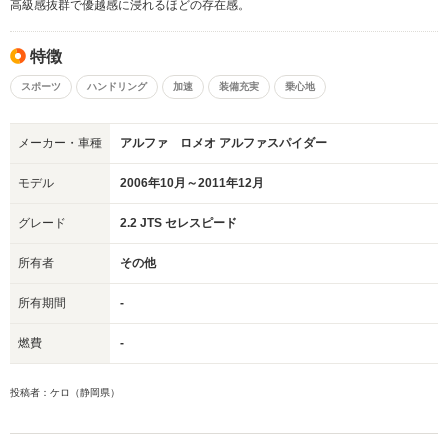
高級感抜群で優越感に浸れるほどの存在感。
特徴
スポーツ
ハンドリング
加速
装備充実
乗心地
メーカー・車種
アルファ ロメオ アルファスパイダー
モデル
2006年10月～2011年12月
グレード
2.2 JTS セレスピード
所有者
その他
所有期間
-
燃費
-
投稿者：ケロ（静岡県）