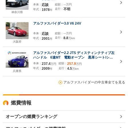
本体：
応談
総額：
---万円
走行：
不明
年式：
1978
年
神奈川県
アルファスパイダー3.0 V6 24V
本体：
応談
総額：
---万円
走行：
8.8
年式：
2001
万km
年
大阪府
アルファスパイダー2.2 JTS ディスティンクティブ左
ハンドル 6速MT 電動オープン 黒革シート/シー
トヒーター/パワーシート カロッツェリアナビ/フル
本体：
237.4
総額：
257.9
万円
万円
セグ/Bluetooth クルーズコントロール HIDヘッド
年式：
2009
走行：
4.5
年
万km
ライト/フォグランプ/17インチAW
兵庫県
アルファスパイダーの中古車全てを見る
燃費情報
オープンの燃費ランキング