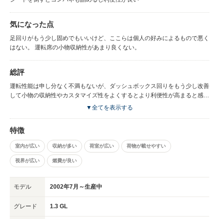
気になった点
足回りがもう少し固めでもいいけど、ここらは個人の好みによるもので悪く
はない。 運転席の小物収納性があまり良くない。
総評
運転性能は申し分なく不満もないが、ダッシュボックス回りをもう少し改善
して小物の収納性やカスタマイズ性をよくするとより利便性が高まると感じ
る
▼全てを表示する
特徴
室内が広い
収納が多い
荷室が広い
荷物が載せやすい
視界が広い
燃費が良い
モデル
2002年7月～生産中
グレード
1.3 GL