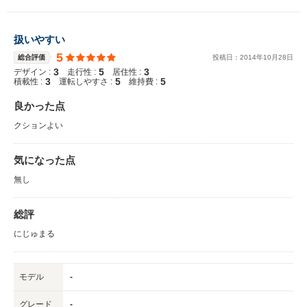
扱いやすい
5
総合評価
投稿日：
2014
年
10
月
28
日
3
5
3
デザイン :
走行性 :
居住性 :
3
5
5
積載性 :
運転しやすさ :
維持費 :
良かった点
クションよい
気になった点
無し
総評
にじゅまる
モデル
-
グレード
-