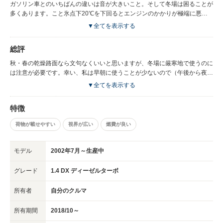
ガソリン車とのいちばんの違いは音が大きいこと。そして冬場は困ることが
多くあります。こと氷点下20℃を下回るとエンジンのかかりが極端に悪く
なり、本州仕様のバッテリーではすぐにセルの回転が落ちるので（本州で使
▼全てを表示する
われていた中古を購入した）、左の数字が3桁のバッテリーに載せ替えまし
たが、それでもガソリン車よりは始動性が悪いです。また、2WDのため、
総評
凍結路面では坂道や交差点での発進には苦労しますし、4WDなら余裕で入
れた圧雪路面でも走行に苦労することはあります。あと、暖気に時間がかか
秋・春の乾燥路面なら文句なくいいと思いますが、冬場に厳寒地で使うのに
るのと、暖房の効きはガソリン車ほどよくはないです。
は注意が必要です。幸い、私は早朝に使うことが少ないので（午後から夜に
使うのがほとんど）、どうにかなってはいますが。また、ディーゼルは排気
▼全てを表示する
の問題もありますが、日常点検、オイル交換をマメにする、燃料添加剤など
の工夫で、いまのところ強烈な黒煙を吐いたりするなどのトラブルはありま
特徴
せん。私は仕事柄、ディーゼルエンジンをよく使うのでそれなりにメンテナ
ンスできているところもありますが、ガソリン車と同じ感覚で使わないよう
荷物が載せやすい
視界が広い
燃費が良い
注意が必要です。維持費が安いといっても、メンテナンスがこの車を維持す
る最大の鍵かと感じます。
モデル
2002年7月～生産中
グレード
1.4 DX ディーゼルターボ
所有者
自分のクルマ
所有期間
2018/10～