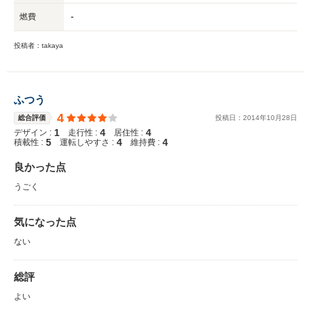
燃費
-
投稿者：takaya
ふつう
4
総合評価
投稿日：
2014
年
10
月
28
日
1
4
4
デザイン :
走行性 :
居住性 :
5
4
4
積載性 :
運転しやすさ :
維持費 :
良かった点
うごく
気になった点
ない
総評
よい