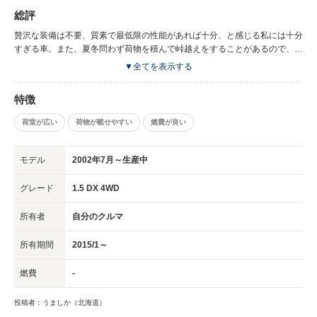
MTなので重量物を載せても峠越えで苦労しない（ここはATとの決定的な
したときの警告灯はあるが）。
総評
差）。あと、車長の割に小回りがきく。以前代車で乗った現行モデルのアク
ティよりも取り回しがラクだった。
贅沢な装備は不要、質素で最低限の性能があれば十分、と感じる私には十分
すぎる車。また、夏冬問わず荷物を積んで峠越えをすることがあるので、そ
の意味でも4WD/MTは貴重な存在。どうしてもこの条件ではATやCVTには
▼全てを表示する
分が悪い（私がこれまで乗ってきた他車種でも実証済み）。しかし現行モデ
ルではMTが廃止されてしまったとか。荷物を積むことを前提の商用車であ
特徴
ればこそ、もう一度MTの復活を切に望みたい。
荷室が広い
荷物が載せやすい
燃費が良い
モデル
2002年7月～生産中
グレード
1.5 DX 4WD
所有者
自分のクルマ
所有期間
2015/1～
燃費
-
投稿者：うましか（北海道）