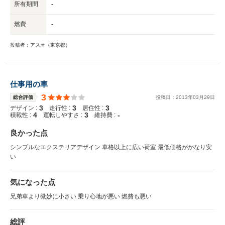
所有期間
-
燃費
-
投稿者：アスオ（東京都）
仕事用の車
3
総合評価
投稿日：
2013
年
03
月
29
日
3
3
3
デザイン :
走行性 :
居住性 :
4
3
-
積載性 :
運転しやすさ :
維持費 :
良かった点
シンプルなエクステリアデザイン 車格以上に広い荷室 最低価格がかなり安
い
気になった点
兄弟車より微妙に小さい 乗り心地が悪い 燃費も悪い
総評