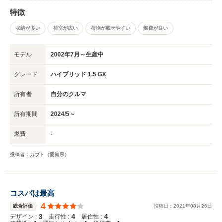
対応していただました。本当にありがとうございました。
特徴
収納が多い
荷室が広い
荷物が載せやすい
燃費が良い
モデル
2002年7月～生産中
グレード
ハイブリッド 1.5 GX
所有者
自分のクルマ
所有期間
2024/5～
燃費
-
投稿者：カブト（愛知県）
コスパは最高
4
総合評価
投稿日：
2021
年
08
月
26
日
3
4
4
デザイン :
走行性 :
居住性 :