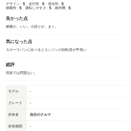
5
5
5
デザイン :
走行性 :
居住性 :
5
5
5
積載性 :
運転しやすさ :
維持費 :
良かった点
燃費が、いい。小回りが、きく。
気になった点
カローラバンに比べるとエンジンの回転音が甲高い
総評
現状では問題ない。
モデル
-
グレード
-
所有者
自分のクルマ
所有期間
-