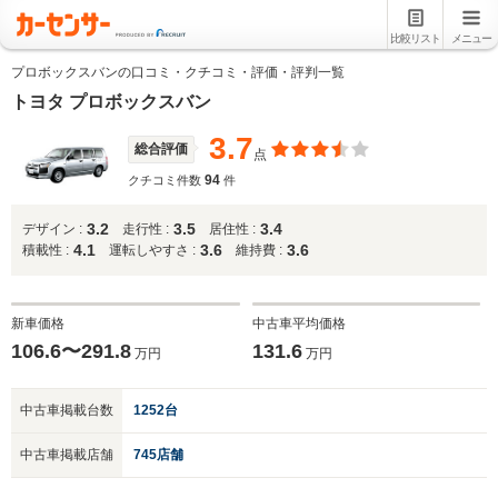
比較リスト
メニュー
プロボックスバンの口コミ・クチコミ・評価・評判一覧
トヨタ プロボックスバン
3.7
総合評価
点
94
クチコミ件数
件
3.2
3.5
3.4
デザイン :
走行性 :
居住性 :
4.1
3.6
3.6
積載性 :
運転しやすさ :
維持費 :
新車価格
中古車平均価格
106.6〜291.8
131.6
万円
万円
中古車掲載台数
1252台
中古車掲載店舗
745店舗