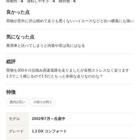
4
4
4
積載性 :
運転しやすさ :
維持費 :
良かった点
荷物が意外に沢山積めて走りも悪くないハイエースなどと比べ横風にも強い
気になった点
乗用車と比べてしまうと内装や音は気にはなる
総評
荷物を300キロ位積み高速道路を走りましたが全然ストレスなく走ります
1.3でこう感じるので1.5だともっと余裕な走りなのかな？
特徴
室内が広い
小回りが利く
モデル
2002年7月～生産中
グレード
1.3 DX コンフォート