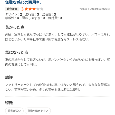
無難な感じの商用車。
3
総合評価
投稿日：
2013
年
03
月
27
日
2
3
3
デザイン :
走行性 :
居住性 :
4
3
3
積載性 :
運転しやすさ :
維持費 :
良かった点
外観、室内とも変なでっぱりが無く、とても運転がしやすい。パワーはそれ
ほどないが、町中を仕事で乗り回す程度ならストレスもない。
気になった点
車の用途からして仕方ないが、黒バンパーというのがいかにも安っぽい。室
内の質感にしても同じ。
総評
ファミリーカーとしての位置づけの車ではないと思うので、大きな失望感は
ない。荷室が広いため、多くの荷物を運ぶ時には便利。
特徴
荷室が広い
荷物が載せやすい