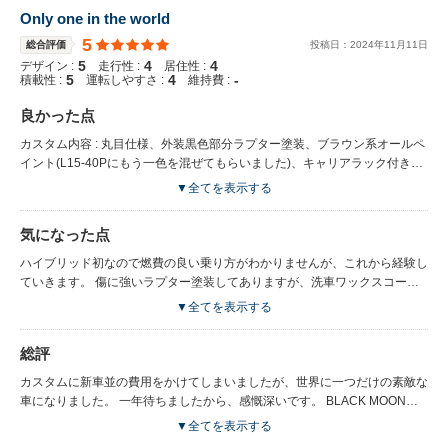
Only one in the world
5
総合評価
投稿日：
2024
年
11
月
11
日
5
4
4
デザイン :
走行性 :
居住性 :
5
4
-
積載性 :
運転しやすさ :
維持費 :
良かった点
カスタム内容 : 丸目仕様、外装黒色部分ラプター塗装、ブラウン系オールペ
イント(L15-40Pにもう一色を混ぜてもらいました)、キャリアラック付き、
ほか。内装はシートカバー、スモーク、背面ドアにアクセサリーバーなど
▼全てを表示する
カラーはとにかくどんな色になるか楽しみでした。オンリーワンカラーのプ
ロボです！カッコいいですよね！！ これから長いお付き合いになります。
気になった点
BLACK MOONさんには感謝してます。
ハイブリッド初なので燃費の良い乗り方がわかりませんが、これから経験し
ていきます。 傷に強いラプター塗装してありますが、洗車ワックスコーテ
ィング等どうしていいかわかりません。
▼全てを表示する
総評
カスタムに新車並の費用をかけてしまいましたが、世界に一つだけの素敵な
車になりました。 一年待ちましたから、感慨深いです。 BLACK MOONさ
んには愛知と横浜で店舗に足を運ぶことができず、(伺ったのは見積もり相
▼全てを表示する
談と納車の2回のみ)一年前から何度も電話やLINEのやりとりなどで親切に