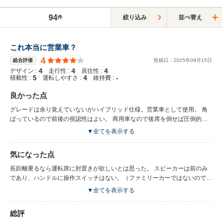
94
絞り込み
並べ替え
件
これ本当に営業車？
4
総合評価
投稿日：
2025
年
09
月
15
日
4
4
4
デザイン :
走行性 :
居住性 :
5
4
-
積載性 :
運転しやすさ :
維持費 :
良かった点
グレードは余り覚えていないがハイブリッド仕様。営業車として使用。 角
ばっているので前後の視認性はよい。 商用車なので後席を倒せば圧倒的な
積載量がある。運転手目線で考えられたスマホホルダー、簡易ドリンクホル
▼全てを表示する
ダー等はよい。USB及びコンセントがスマホホルダーの近くにあり電源が
取りやすい。 簡易テーブルも付いており、現場近くで書類を書く際には使
気になった点
っている。 後席はベンチシートだが積載がなければ足もちゃんと置けるの
で思っているより悪くはない。（勿論リクライニングは無く長距離は厳し
長距離乗るなら運転席に肘置きが欲しいとは思った。 スピーカーは前のみ
い） 装備がありすぎて購入時びっくりした。 現在1万キロ程走っているが
であり、ハンドルに操作スイッチはない。（ファミリーカーではないので別
足回りも良い。
に良いと思う）ハイブリッドはトルクがあるためか、雨天時に停止線から国
▼全てを表示する
道に合流した際にタイヤが滑った。バントラを履いていたのでもう少し良い
タイヤ履くと良いのかもしれない。 アクアと同じユニット使ってる様だ
総評
が、重いためか中間加速はそこまで良くない。 ハイブリッドだからと思っ