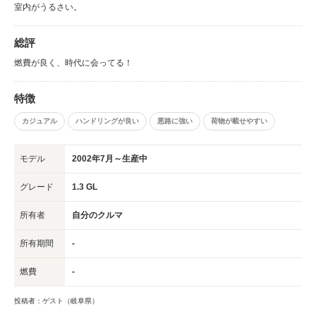
室内がうるさい。
総評
燃費が良く、時代に会ってる！
特徴
カジュアル
ハンドリングが良い
悪路に強い
荷物が載せやすい
モデル
2002年7月～生産中
グレード
1.3 GL
所有者
自分のクルマ
所有期間
-
燃費
-
投稿者：ゲスト（岐阜県）