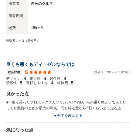
所有者
自分のクルマ
所有期間
-
燃費
15km/L
投稿者：ピロ（愛知県）
良くも悪くもディーゼルならでは
5
総合評価
投稿日：
2019
年
03
月
26
日
4
4
4
デザイン :
走行性 :
居住性 :
5
4
5
積載性 :
運転しやすさ :
維持費 :
良かった点
4年近く乗ったプロボックスガソリン5MT/4WDからの乗り換え。なんとい
っても燃費のよさが最大の利点。同じ給油量なら3割くらいよく走る上、軽
油は燃料代が安いので、燃料費だけなら前車の60％くらいですんでいま
▼全てを表示する
す。2WDですが、乾燥路面ならカーブの取り回しは4WDより楽です。
気になった点