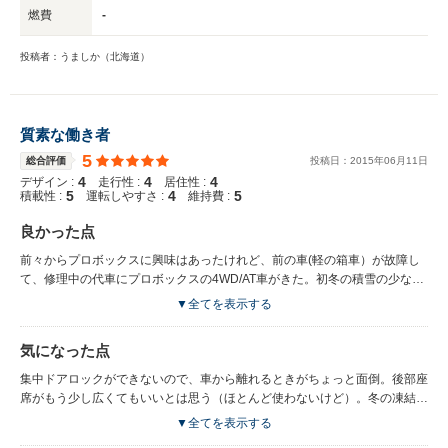
燃費
-
投稿者：うましか（北海道）
質素な働き者
5
総合評価
投稿日：
2015
年
06
月
11
日
4
4
4
デザイン :
走行性 :
居住性 :
5
4
5
積載性 :
運転しやすさ :
維持費 :
良かった点
前々からプロボックスに興味はあったけれど、前の車(軽の箱車）が故障し
て、修理中の代車にプロボックスの4WD/AT車がきた。初冬の積雪の少ない
時期であまり荷物を載せずに走って燃費が12キロ弱、これなら軽の箱車か
▼全てを表示する
ら4WD/MTに乗り換えてももとが取れると試算し、ネットで検索したらびっ
くり、いきなり出物に当たり、即購入。荷物を積みながらちょい乗りして、
気になった点
冬道でも14キロ前後は走ったし、エアコンを使わない春なら過積載気味に
走ってもリッター16キロ前後は走る（カタログ燃費よりもいいことが多
集中ドアロックができないので、車から離れるときがちょっと面倒。後部座
い）。うちのような使い方（過積載すれすれに荷物を積んで住宅地をちょい
席がもう少し広くてもいいとは思う（ほとんど使わないけど）。冬の凍結路
乗りすることが多い）であれば、おそらくATよりも2～3割は燃費がいいと
面でABSが利きすぎて、慣れるのに時間がかかった。あと、プロボックスに
▼全てを表示する
思われる。また、2メートル前後の長尺モノは斜めにすれば余裕で載るし、
限らず最近の車全般に言えることだけど、水温計がないのが不安（オーバー