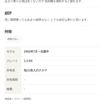
あまり乗り心地は良くないので 長距離を運転すると疲れます。
総評
長い期間乗ってもあまり故障もなく とても頑丈な車だと思います。
特徴
荷室が広い
モデル
2002年7月～生産中
グレード
1.3 DX
所有者
知人/友人のクルマ
所有期間
-
燃費
-
投稿者：ゲスト（福岡県）