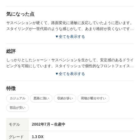
気になった点
サスペンションが硬くて、路面変化に過敏に反応していたように思います。
スタイリングが一世代前のような感じがして、あまり格好が良くないです
ね。
▼全てを表示する
総評
しっかりとしたシャーシ・サスペンションを生かして、安定感のあるドライ
ビングを可能にしています。スタイリッシュで個性的なフロントフェイスが
印象的です。
▼全てを表示する
特徴
カジュアル
悪路に強い
収納が多い
荷物が載せやすい
部品が安い
モデル
2002年7月～生産中
グレード
1.3 DX