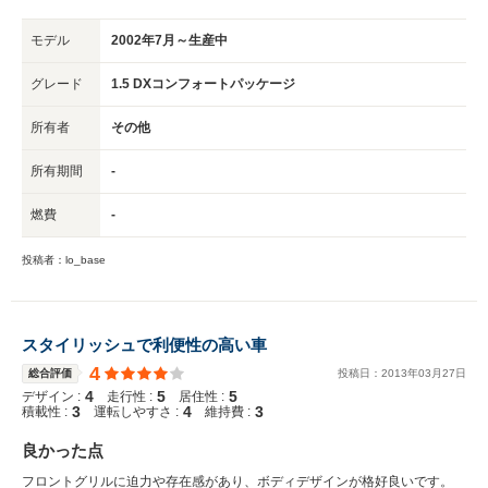
モデル
2002年7月～生産中
グレード
1.5 DXコンフォートパッケージ
所有者
その他
所有期間
-
燃費
-
投稿者：lo_base
スタイリッシュで利便性の高い車
4
総合評価
投稿日：
2013
年
03
月
27
日
4
5
5
デザイン :
走行性 :
居住性 :
3
4
3
積載性 :
運転しやすさ :
維持費 :
良かった点
フロントグリルに迫力や存在感があり、ボディデザインが格好良いです。