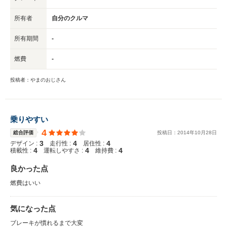
所有者
自分のクルマ
所有期間
-
燃費
-
投稿者：やまのおじさん
乗りやすい
4
総合評価
投稿日：
2014
年
10
月
28
日
3
4
4
デザイン :
走行性 :
居住性 :
4
4
4
積載性 :
運転しやすさ :
維持費 :
良かった点
燃費はいい
気になった点
ブレーキが慣れるまで大変