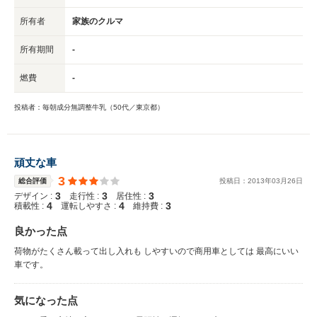
所有者
家族のクルマ
所有期間
-
燃費
-
投稿者：毎朝成分無調整牛乳（50代／東京都）
頑丈な車
3
総合評価
投稿日：
2013
年
03
月
26
日
3
3
3
デザイン :
走行性 :
居住性 :
4
4
3
積載性 :
運転しやすさ :
維持費 :
良かった点
荷物がたくさん載って出し入れも しやすいので商用車としては 最高にいい
車です。
気になった点