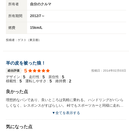
所有者
自分のクルマ
所有期間
2012/7～
燃費
15km/L
投稿者：ゲスト（東京都）
羊の皮を被った狼！
5
総合評価
投稿日：
2014
年
02
月
03
日
5
5
5
デザイン :
走行性 :
居住性 :
5
5
2
積載性 :
運転しやすさ :
維持費 :
良かった点
理想的なバンであり、良いところは気軽に乗れる。 ハンドリングがバンら
しくなく、レスポンスがすばらしい。 峠でもスポーツカーと同様に走れ
る。
▼全てを表示する
気になった点