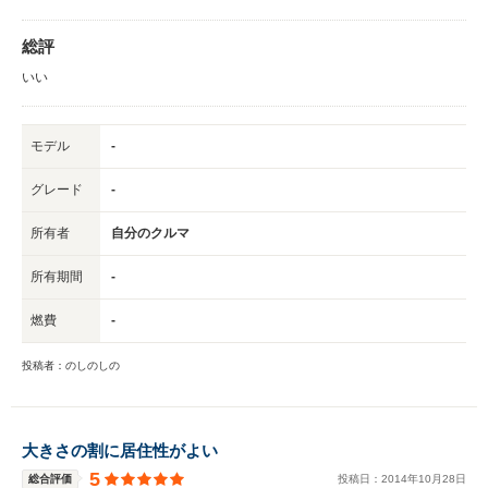
総評
いい
モデル
-
グレード
-
所有者
自分のクルマ
所有期間
-
燃費
-
投稿者：のしのしの
大きさの割に居住性がよい
5
総合評価
投稿日：
2014
年
10
月
28
日