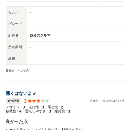
モデル
-
グレード
-
所有者
自分のクルマ
所有期間
-
燃費
-
投稿者：ピンチ君
悪くはないよｗ
3
総合評価
投稿日：
2014
年
03
月
17
日
3
3
2
デザイン :
走行性 :
居住性 :
4
3
3
積載性 :
運転しやすさ :
維持費 :
良かった点
シートを倒すとコンパネも詰めるし利便性が良い