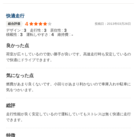
快適走行
4
総合評価
投稿日：
2013
年
03
月
26
日
3
3
3
デザイン :
走行性 :
居住性 :
3
4
-
積載性 :
運転しやすさ :
維持費 :
良かった点
荷室が広々しているので使い勝手が良いです。高速走行時も安定しているの
で快適にドライブできます。
気になった点
燃費があまり良くないです。小回りがあまり利かないので車庫入れや駐車に
気をつかいます。
総評
走行性能が良く安定しているので運転していてもストレスは無く快適に走行
できます。
特徴