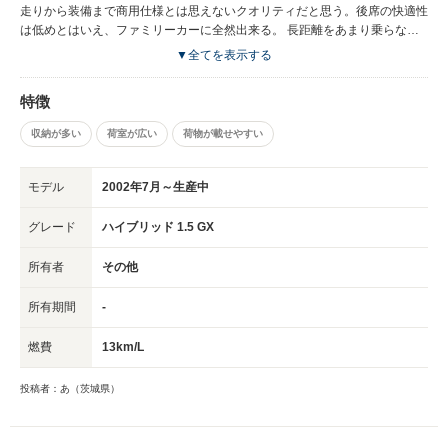
て乗ってみると燃費もすごく良いとは言えない。勿論商用バンの中では燃費
走りから装備まで商用仕様とは思えないクオリティだと思う。後席の快適性
は良いでしょうが。
は低めとはいえ、ファミリーカーに全然出来る。 長距離をあまり乗らない
が、以前の営業車のフィールダーやカローラツーリングと比べるとシンプル
▼全てを表示する
＆便利で乗りやすい。
特徴
収納が多い
荷室が広い
荷物が載せやすい
モデル
2002年7月～生産中
グレード
ハイブリッド 1.5 GX
所有者
その他
所有期間
-
燃費
13km/L
投稿者：あ（茨城県）