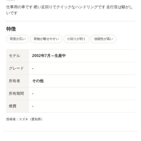
仕事用の車です 硬い足回りでクイックなハンドリングです 走行音は騒がし
いです
特徴
荷室が広い
荷物が載せやすい
小回りが利く
信頼性が高い
モデル
2002年7月～生産中
グレード
-
所有者
その他
所有期間
-
燃費
-
投稿者：スズキ（愛知県）