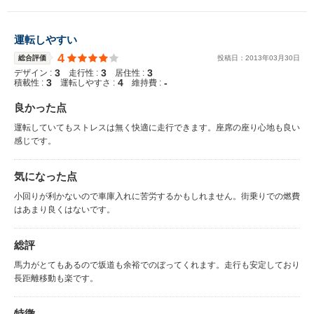
運転しやすい
4
総合評価
投稿日：
2013
年
03
月
30
日
3
3
3
デザイン :
走行性 :
居住性 :
3
4
-
積載性 :
運転しやすさ :
維持費 :
良かった点
運転していてもストレスは無く快適に走行できます。座席の座り心地も良い
感じです。
気になった点
小回りが利かないので車庫入れに苦労するかもしれません。街乗りでの燃費
はあまり良くはないです。
総評
馬力がとてもあるので坂道も余裕でのぼってくれます。走行も安定しており
長距離移動も楽です。
特徴