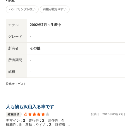
ハンドリングが良い
荷物が載せやすい
モデル
2002年7月～生産中
グレード
-
所有者
その他
所有期間
-
燃費
-
投稿者：ゲスト
人も物も沢山入る車です
4
総合評価
投稿日：
2013
年
03
月
29
日
3
3
4
デザイン :
走行性 :
居住性 :
5
2
-
積載性 :
運転しやすさ :
維持費 :