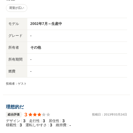
荷室が広い
モデル
2002年7月～生産中
グレード
-
所有者
その他
所有期間
-
燃費
-
投稿者：ゲスト
理想的だ
3
総合評価
投稿日：
2013
年
03
月
24
日
3
3
3
デザイン :
走行性 :
居住性 :
3
3
-
積載性 :
運転しやすさ :
維持費 :