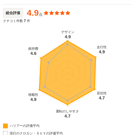
4.9
総合評価
点
7
クチコミ件数
件
デザイン
4.9
走行性
維持費
4.9
4.6
居住性
積載性
4.7
4.9
運転のしやすさ
4.7
ハリアーの評価平均
現行のクロカン・ＳＵＶの評価平均