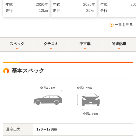
ー/AC100V/スペアタ
マルーフ JBLプレミ
Connect 全周囲カメ
年式
2026
年
年式
2026
年
年式
20
イヤ/ワイヤレス充電/
アムサウンド パノラ
ラ ディスプレイオ
走行
12
km
走行
25
km
走行
前後ドライブレコーダ
ミックビューモニタ
ディオ 電動リアゲ
ー/全周囲カメラ/パワ
ー デジタルインナー
ト 本革 フルセグTV
一覧を見る
ーバックドア/登録済
ミラー 置く充電 純
パノラミックビュ
未使用車
正19インチAWブラッ
ニター ETC LED
ク塗装 寒冷地仕様
ドライト シートヒ
スペック
クチコミ
中古車
関連記事
ブラインドスポットモ
ター
ニター
基本スペック
全長4.74m
全高1.66m
全幅1.86m
最高出力
170～178ps