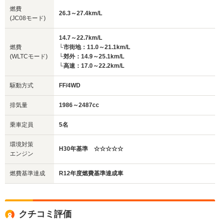
燃費
26.3～27.4km/L
(JC08モード)
14.7～22.7km/L
燃費
└市街地：11.0～21.1km/L
(WLTCモード)
└郊外：14.9～25.1km/L
└高速：17.0～22.2km/L
駆動方式
FF/4WD
排気量
1986～2487cc
乗車定員
5名
環境対策
H30年基準 ☆☆☆☆☆
エンジン
燃費基準達成
R12年度燃費基準達成車
クチコミ評価