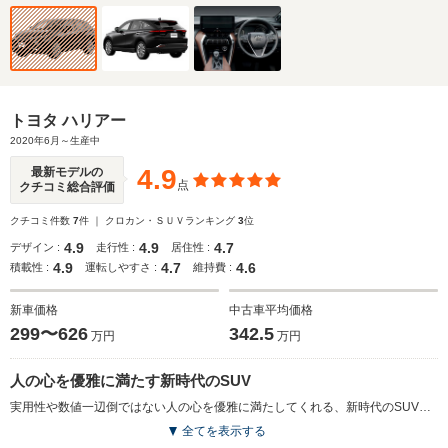
トヨタ ハリアー
2020年6月～生産中
4.9
最新モデルの
点
クチコミ総合評価
クチコミ件数
7
件 ｜ クロカン・ＳＵＶランキング
3
位
4.9
4.9
4.7
デザイン :
走行性 :
居住性 :
4.9
4.7
4.6
積載性 :
運転しやすさ :
維持費 :
新車価格
中古車平均価格
299〜626
342.5
万円
万円
人の心を優雅に満たす新時代のSUV
実用性や数値一辺倒ではない人の心を優雅に満たしてくれる、新時代のSUV像を目指して開発されたモデル。エクステリアは、シンプルながらもエレガントさと逞しさとの融合が図られた、流麗なクーペフォルムを実現。調光パノラマルーフが採用され、障子越しのような柔らかな日差しが差し込む車内は、心地よい上質な室内空間が目指されている。ドライバーの目線の動きに着目し、最適化されたサスペンションなどにより、上質な乗り心地も実現された。デジタルインナーミラーをはじめとする、「安全、安心」「快適、便利」な先進装備も与えられる。2L直4ガソリンと2.5L直4にモーターを組み合わせたハイブリッドモデルが用意される。（2020.6）
全てを表示する