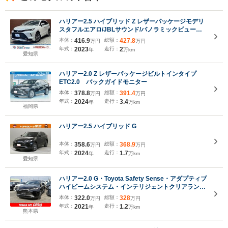
ハリアー2.5 ハイブリッド Z レザーパッケージモデリ
スタフルエアロ/JBLサウンド/パノラミックビューモ
ニター/デジタルインナーミラー/ヘッドアップディス
本体：
416.9
総額：
427.8
万円
万円
プレイ/ブラインドスポットモニター
年式：
2023
走行：
2
年
万km
愛知県
ハリアー2.0 Z レザーパッケージビルトインタイプ
ETC2.0 バックガイドモニター
本体：
378.8
総額：
391.4
万円
万円
年式：
2024
走行：
3.4
年
万km
福岡県
ハリアー2.5 ハイブリッド G
本体：
358.6
総額：
368.9
万円
万円
年式：
2024
走行：
1.7
年
万km
愛知県
ハリアー2.0 G・Toyota Safety Sense・アダプティブ
ハイビームシステム・インテリジェントクリアランス
ソナー・LEDヘッドランプ・LEDデイタイムランニン
本体：
322.0
総額：
328
万円
万円
グランプ・LEDフロントフォグランプ・純正18インチ
年式：
2021
走行：
1.2
年
万km
アルミ
熊本県