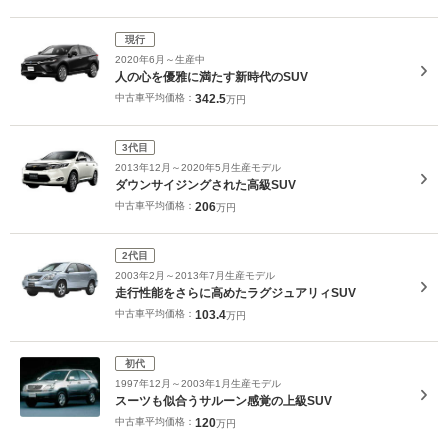
現行
2020年6月～生産中
人の心を優雅に満たす新時代のSUV
中古車平均価格：
342.5
万円
3代目
2013年12月～2020年5月生産モデル
ダウンサイジングされた高級SUV
中古車平均価格：
206
万円
2代目
2003年2月～2013年7月生産モデル
走行性能をさらに高めたラグジュアリィSUV
中古車平均価格：
103.4
万円
初代
1997年12月～2003年1月生産モデル
スーツも似合うサルーン感覚の上級SUV
中古車平均価格：
120
万円