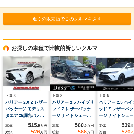
近くの販売店でこのクルマを探す
お探しの車種で比較的新しいクルマ
トヨタ
トヨタ
トヨタ
ハリアー 2.0 Z レザー
ハリアー 2.5 ハイブリ
ハリアー 2.5 ハ
パッケージ モデリス
ッド Z レザーパッケ
ッド Z レザーパッ
タエアロ/調光パノラ
ージ ナイトシェード
ージ ナイトシェー
マルーフ/JBL/寒冷地
モデリスタエアロ
登録済未使用車 調
515
580
539
本体
.0
万円
本体
.0
万円
本体
.9
仕様/デジタルミラ
(F/S/R) 調光パノラ
式パノラマルーフ I
526
588
570
総額
万円
総額
万円
総額
.4