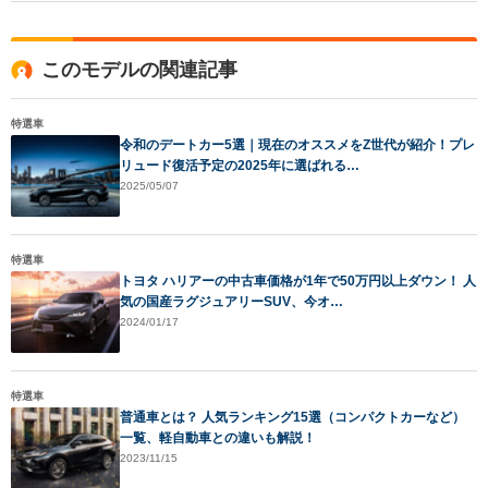
このモデルの関連記事
特選車
令和のデートカー5選｜現在のオススメをZ世代が紹介！プレ
リュード復活予定の2025年に選ばれる…
2025/05/07
特選車
トヨタ ハリアーの中古車価格が1年で50万円以上ダウン！ 人
気の国産ラグジュアリーSUV、今オ…
2024/01/17
特選車
普通車とは？ 人気ランキング15選（コンパクトカーなど）
一覧、軽自動車との違いも解説！
2023/11/15