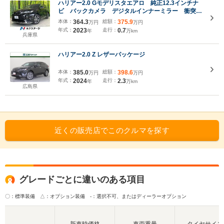
ハリアー2.0 Gモデリスタエアロ 純正12.3インチナ
ビ バックカメラ デジタルインナーミラー 衝突軽
減システム パワーバックドア パワーシート クリ
本体：
364.3
総額：
375.9
万円
万円
アランスソナー オートハイビーム LEDヘッドライ
年式：
2023
走行：
0.7
年
万km
ト
兵庫県
ハリアー2.0 Z レザーパッケージ
本体：
385.0
総額：
398.6
万円
万円
年式：
2024
走行：
2.3
年
万km
広島県
近くの販売店でこのクルマを探す
グレードごとに違いのある項目
〇：標準装備 △：オプション装備
-：選択不可、またはディーラーオプション
新車時価格
車両重量
タイヤサイズ