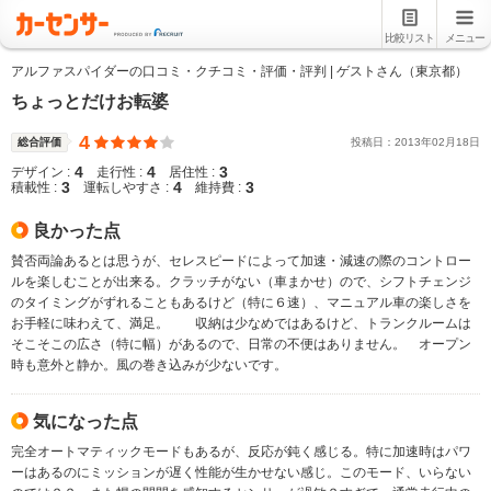
比較リスト
メニュー
アルファスパイダーの口コミ・クチコミ・評価・評判 | ゲストさん（東京都）
ちょっとだけお転婆
4
総合評価
投稿日：
2013
年
02
月
18
日
4
4
3
デザイン :
走行性 :
居住性 :
3
4
3
積載性 :
運転しやすさ :
維持費 :
良かった点
賛否両論あるとは思うが、セレスピードによって加速・減速の際のコントロー
ルを楽しむことが出来る。クラッチがない（車まかせ）ので、シフトチェンジ
のタイミングがずれることもあるけど（特に６速）、マニュアル車の楽しさを
お手軽に味わえて、満足。 収納は少なめではあるけど、トランクルームは
そこそこの広さ（特に幅）があるので、日常の不便はありません。 オープン
時も意外と静か。風の巻き込みが少ないです。
気になった点
完全オートマティックモードもあるが、反応が鈍く感じる。特に加速時はパワ
ーはあるのにミッションが遅く性能が生かせない感じ。このモード、いらない