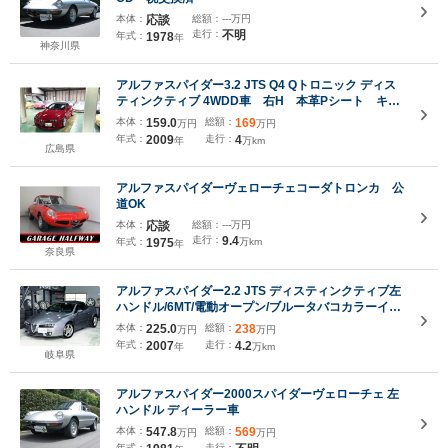
本体：
応談
総額：
---万円
走行：
不明
年式：
1978
年
神奈川県
アルファスパイダー3.2 JTS Q4 Qトロニック ディス
ティンクティブ 4WDD車 右H 本革Pシート キセ
ノン 保証書
本体：
159.0
総額：
169
万円
万円
年式：
2009
走行：
4
年
万km
広島県
アルファスパイダーヴェローチェコーダトロンカ 公
道OK
本体：
応談
総額：
---万円
走行：
9.4
年式：
1975
万km
年
奈良県
アルファスパイダー2.2 JTS ディスティンクティブ左
ハンドル/6MT/電動オープン/ブルータバコカラーイン
テリア/フラウレザー/パワーシート/ナビ/ETC
本体：
225.0
総額：
238
万円
万円
年式：
2007
走行：
4.2
年
万km
岐阜県
アルファスパイダー2000スパイダーヴェローチェ 左
ハンドル ディーラー車
本体：
547.8
総額：
569
万円
万円
年式：
走行：