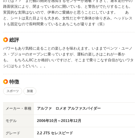
のでは？？ また幌の開閉を感知するセンサーが過敏？すぎて、通常走行中の
路面状況により、閉まっているのに開いている、と警告がでたりすることも。
実質的な支障はないので、伊車のご愛嬌かと思うことにしています。 あ
と、シートは見た目よりも大きめ。女性だと中で身体が余りぎみ。ヘッドレス
トも固定なので長時間乗っているとあちこちが凝ります（笑）
総評
パワーもあり気軽に走ることの楽しさを味わえます。いままでベンツ・ユーノ
ス・プジョーのオープンに乗っていますが、運転の楽しさはこれが一番か
も。 もちろん8Cとか格好いいですけど、そこまで乗りこなす自信がないワタ
シにはちょうどいい。。。
特徴
スポーツ
加速
メーカー・車種
アルファ ロメオ アルファスパイダー
モデル
2006年10月～2011年12月
グレード
2.2 JTS セレスピード