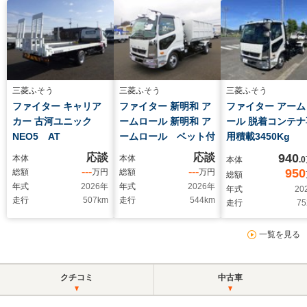
三菱ふそう
三菱ふそう
三菱ふそう
ファイター キャリア
ファイター 新明和 ア
ファイター アーム
カー 古河ユニック
ームロール 新明和 ア
ール 脱着コンテナ
NEO5 AT
ームロール ベット付
用積載3450Kg
応談
応談
940
本体
本体
本体
.0
---
---
950
総額
万円
総額
万円
総額
年式
2026
年
年式
2026
年
年式
20
走行
507
km
走行
544
km
走行
75
一覧を見る
クチコミ
中古車