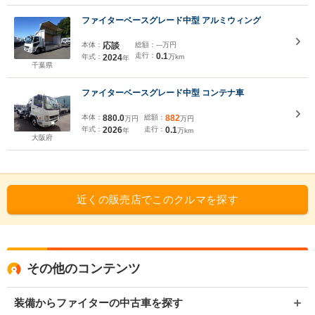
ファイターベースグレード中型 アルミウィング
本体：
応談
総額：
---万円
走行：
0.1
年式：
2024
万km
年
千葉県
ファイターベースグレード中型 コンテナ車
本体：
880.0
総額：
882
万円
万円
年式：
2026
走行：
0.1
年
万km
大阪府
近くの販売店でこのクルマを探す
その他のコンテンツ
装備からファイターの中古車を探す