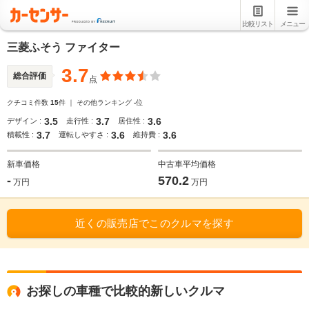
比較リスト
メニュー
三菱ふそう ファイター
3.7
総合評価
点
クチコミ件数
15
件 ｜ その他ランキング
-
位
3.5
3.7
3.6
デザイン :
走行性 :
居住性 :
3.7
3.6
3.6
積載性 :
運転しやすさ :
維持費 :
新車価格
中古車平均価格
-
570.2
万円
万円
近くの販売店でこのクルマを探す
お探しの車種で比較的新しいクルマ