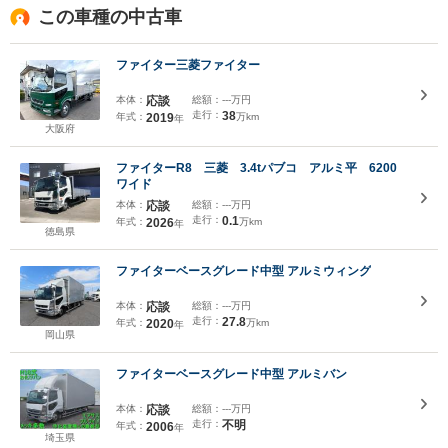
この車種の中古車
ファイター三菱ファイター
本体：
応談
総額：
---万円
走行：
38
年式：
2019
万km
年
大阪府
ファイターR8 三菱 3.4tパブコ アルミ平 6200
ワイド
本体：
応談
総額：
---万円
走行：
0.1
年式：
2026
万km
年
徳島県
ファイターベースグレード中型 アルミウィング
本体：
応談
総額：
---万円
走行：
27.8
年式：
2020
万km
年
岡山県
ファイターベースグレード中型 アルミバン
本体：
応談
総額：
---万円
走行：
不明
年式：
2006
年
埼玉県