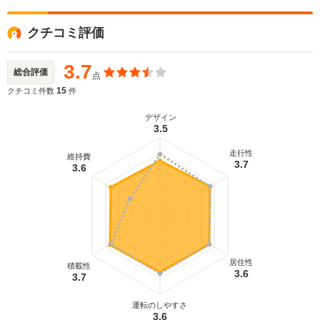
クチコミ評価
3.7
総合評価
点
15
クチコミ件数
件
デザイン
3.5
走行性
維持費
3.7
3.6
居住性
積載性
3.6
3.7
運転のしやすさ
3.6