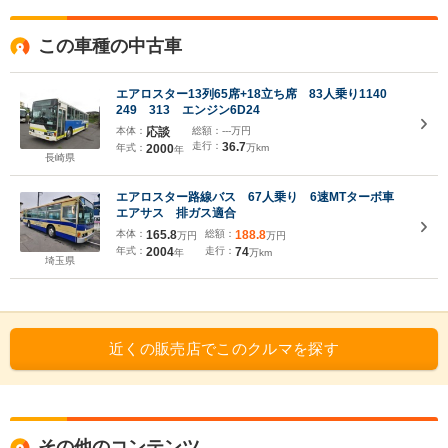
この車種の中古車
エアロスター13列65席+18立ち席 83人乗り1140
249 313 エンジン6D24
本体：
応談
総額：
---万円
走行：
36.7
年式：
2000
万km
年
長崎県
エアロスター路線バス 67人乗り 6速MTターボ車
エアサス 排ガス適合
本体：
165.8
総額：
188.8
万円
万円
年式：
2004
走行：
74
年
万km
埼玉県
近くの販売店でこのクルマを探す
その他のコンテンツ