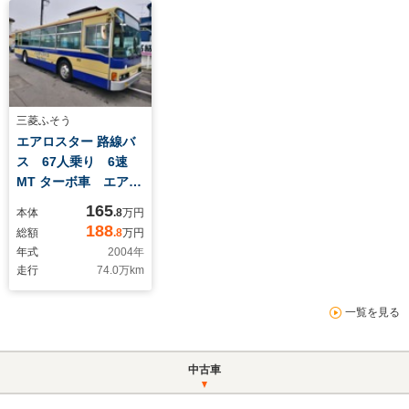
三菱ふそう
エアロスター 路線バ
ス 67人乗り 6速
MT ターボ車 エアサ
ス 排ガス適合
165
本体
.8
万円
188
総額
.8
万円
年式
2004
年
走行
74.0
万km
一覧を見る
中古車