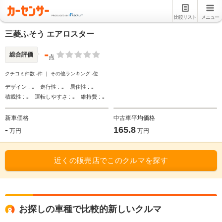
比較リスト
メニュー
三菱ふそう エアロスター
-
総合評価
点
クチコミ件数
-
件 ｜ その他ランキング
-
位
-
-
-
デザイン :
走行性 :
居住性 :
-
-
-
積載性 :
運転しやすさ :
維持費 :
新車価格
中古車平均価格
-
165.8
万円
万円
近くの販売店でこのクルマを探す
お探しの車種で比較的新しいクルマ