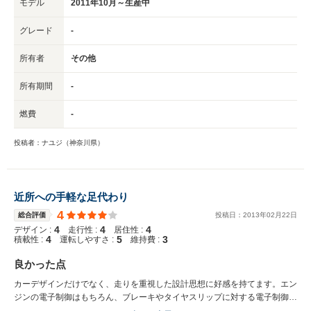
モデル
2011年10月～生産中
グレード
-
所有者
その他
所有期間
-
燃費
-
投稿者：ナユジ（神奈川県）
近所への手軽な足代わり
4
総合評価
投稿日：
2013
年
02
月
22
日
4
4
4
デザイン :
走行性 :
居住性 :
4
5
3
積載性 :
運転しやすさ :
維持費 :
良かった点
カーデザインだけでなく、走りを重視した設計思想に好感を持てます。エン
ジンの電子制御はもちろん、ブレーキやタイヤスリップに対する電子制御デ
バイスがたくさん装備されています。