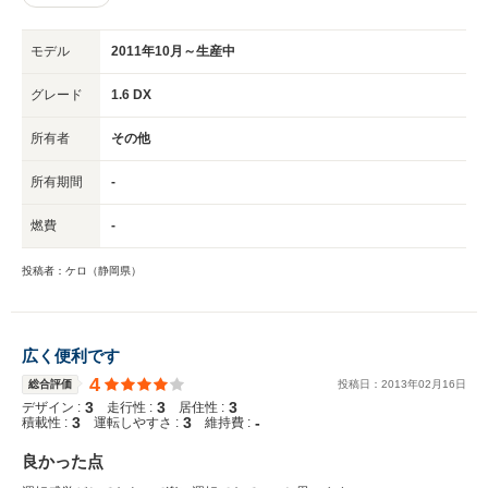
モデル
2011年10月～生産中
グレード
1.6 DX
所有者
その他
所有期間
-
燃費
-
投稿者：ケロ（静岡県）
広く便利です
4
総合評価
投稿日：
2013
年
02
月
16
日
3
3
3
デザイン :
走行性 :
居住性 :
3
3
-
積載性 :
運転しやすさ :
維持費 :
良かった点