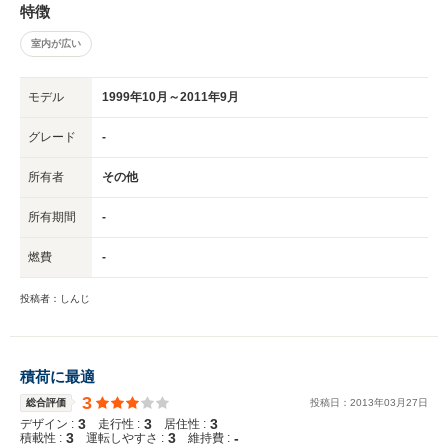
特徴
室内が広い
モデル
1999年10月～2011年9月
グレード
-
所有者
その他
所有期間
-
燃費
-
投稿者：しんじ
積荷に最適
3
総合評価
投稿日：
2013
年
03
月
27
日
3
3
3
デザイン :
走行性 :
居住性 :
3
3
-
積載性 :
運転しやすさ :
維持費 :