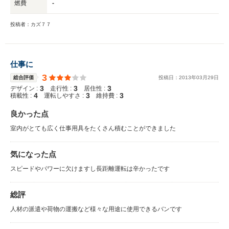
燃費
-
投稿者：カズ７７
仕事に
3
総合評価
投稿日：
2013
年
03
月
29
日
3
3
3
デザイン :
走行性 :
居住性 :
4
3
3
積載性 :
運転しやすさ :
維持費 :
良かった点
室内がとても広く仕事用具をたくさん積むことができました
気になった点
スピードやパワーに欠けますし長距離運転は辛かったです
総評
人材の派遣や荷物の運搬など様々な用途に使用できるバンです