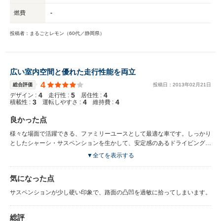
燃費
-
投稿者：まるごとレモン（60代／静岡県）
広い室内空間と優れた走行性能を両立
4
総合評価
投稿日：
2013
年
02
月
21
日
4
5
4
デザイン :
走行性 :
居住性 :
3
4
4
積載性 :
運転しやすさ :
維持費 :
良かった点
様々な場面で活躍できる、ファミリーユースとして最適な車です。しっかり
としたシャーシ・サスペンションを生かして、安定感のあるドライビングを
可能にしています。
▼全てを表示する
気になった点
サスペンションが少し硬い印象で、路面の凸凹を過敏に拾ってしまいます。
総評