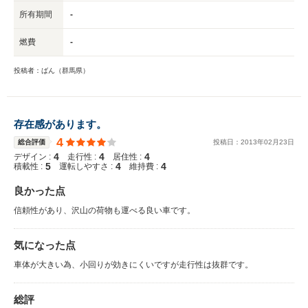
所有期間
-
燃費
-
投稿者：ばん（群馬県）
存在感があります。
4
総合評価
投稿日：
2013
年
02
月
23
日
4
4
4
デザイン :
走行性 :
居住性 :
5
4
4
積載性 :
運転しやすさ :
維持費 :
良かった点
信頼性があり、沢山の荷物も運べる良い車です。
気になった点
車体が大きい為、小回りが効きにくいですが走行性は抜群です。
総評