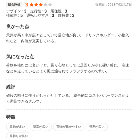
3
総合評価
投稿日：
2013
年
02
月
17
日
3
3
3
デザイン :
走行性 :
居住性 :
5
3
3
積載性 :
運転しやすさ :
維持費 :
良かった点
天井が高く中が広々としていて居心地が良い。 ドリンクホルダー、小物入
れなど 内装が充実している。
気になった点
荷物を積むには良いけど、乗り心地としては足回りが少し硬い感じ。 高速
などを走っているとよく風に煽られてフラフラするので怖い。
総評
値段の割りに作りがしっかりしている。 総合的にコストパホーマンスがよ
く満足できるクルマ。
特徴
収納が多い
荷室が広い
荷物が載せやすい
視界が広い
見切りが良い