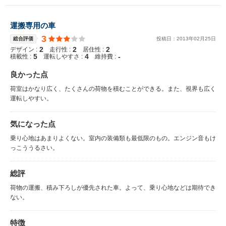
運搬専用の車
3
総合評価
投稿日：
2013
年
02
月
25
日
2
2
2
デザイン :
走行性 :
居住性 :
5
4
-
積載性 :
運転しやすさ :
維持費 :
良かった点
荷室はかなり広く、たくさんの荷物を積むことができる。また、視界も広く
運転しやすい。
気になった点
乗り心地はあまりよくない。室内の装備類も最低限のもの。エンジン音もけ
っこううるさい。
総評
荷物の運搬、積み下ろしが優先された車。よって、乗り心地などは期待でき
ない。
特徴