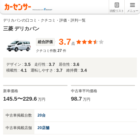
比較リスト
メニュー
デリカバンの口コミ・クチコミ・評価・評判一覧
三菱 デリカバン
3.7
総合評価
点
27
クチコミ件数
件
3.5
3.7
3.6
デザイン :
走行性 :
居住性 :
4.1
3.7
3.4
積載性 :
運転しやすさ :
維持費 :
新車価格
中古車平均価格
145.5〜229.6
98.7
万円
万円
中古車掲載台数
20台
中古車掲載店舗
20店舗