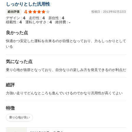
しっかりとした汎用性
4
総合評価
投稿日：
2013
年
02
月
22
日
4
4
4
デザイン :
走行性 :
居住性 :
4
4
-
積載性 :
運転しやすさ :
維持費 :
良かった点
快適かつ安定した運転を出来るのが自慢となっており、力もしっかりとして
いる
気になった点
乗り心地が抜群となっており、自分なりの楽しみ方を発見できるのが利点だ
総評
力強い走りでどんなところも進んでいけるのでかなり汎用性が高くてよい
特徴
乗り心地が良い