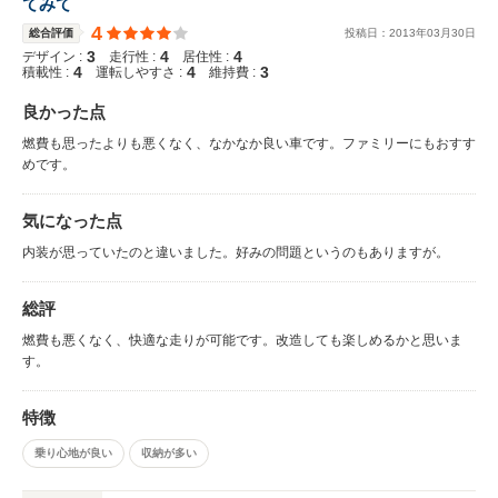
てみて
4
総合評価
投稿日：
2013
年
03
月
30
日
3
4
4
デザイン :
走行性 :
居住性 :
4
4
3
積載性 :
運転しやすさ :
維持費 :
良かった点
燃費も思ったよりも悪くなく、なかなか良い車です。ファミリーにもおすす
めです。
気になった点
内装が思っていたのと違いました。好みの問題というのもありますが。
総評
燃費も悪くなく、快適な走りが可能です。改造しても楽しめるかと思いま
す。
特徴
乗り心地が良い
収納が多い