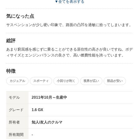
▼全てを表示する
気になった点
サスペンションが少し硬い印象で、路面の凸凹を過敏に拾ってしまいます。
総評
あまり窮屈感を感じずに乗ることができる居住性の高さが良いですね。ボデ
ィサイズとエンジンバランスの良さで、高い燃費性能を誇っています。
特徴
カジュアル
スポーティ
小回りが利く
視界が広い
部品が安い
モデル
2011年10月～生産中
グレード
1.6 GX
所有者
知人/友人のクルマ
所有期間
-