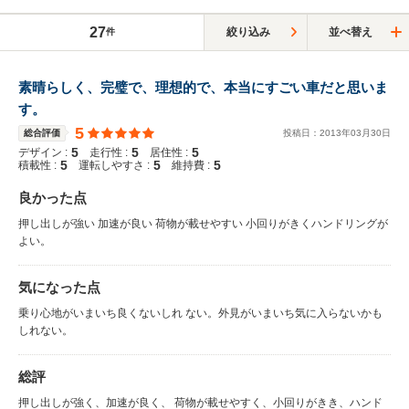
27
絞り込み
並べ替え
件
素晴らしく、完璧で、理想的で、本当にすごい車だと思いま
す。
5
総合評価
投稿日：
2013
年
03
月
30
日
5
5
5
デザイン :
走行性 :
居住性 :
5
5
5
積載性 :
運転しやすさ :
維持費 :
良かった点
押し出しが強い 加速が良い 荷物が載せやすい 小回りがきくハンドリングが
よい。
気になった点
乗り心地がいまいち良くないしれ ない。外見がいまいち気に入らないかも
しれない。
総評
押し出しが強く、加速が良く、 荷物が載せやすく、小回りがきき、ハンド