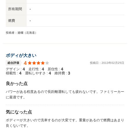
所有期間
-
燃費
-
投稿者：連欄（北海道）
ボディが大きい
4
総合評価
投稿日：
2013
年
02
月
25
日
4
4
4
デザイン :
走行性 :
居住性 :
4
4
3
積載性 :
運転しやすさ :
維持費 :
良かった点
パワーがある程度あるので長距離運転しても疲れないです。ファミリーカー
に最適です。
気になった点
ボディーが大きいので洗車するのが大変です。重量があるので燃費はあまり
良くないです。