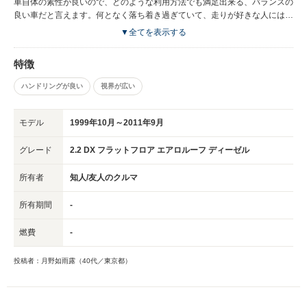
車自体の素性が良いので、どのような利用方法でも満足出来る、バランスの
良い車だと言えます。何となく落ち着き過ぎていて、走りが好きな人には物
足りない面もあるかも知れません。
▼全てを表示する
特徴
ハンドリングが良い
視界が広い
モデル
1999年10月～2011年9月
グレード
2.2 DX フラットフロア エアロルーフ ディーゼル
所有者
知人/友人のクルマ
所有期間
-
燃費
-
投稿者：月野如雨露（40代／東京都）