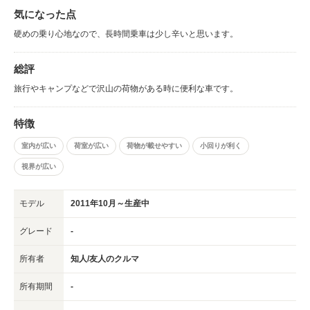
気になった点
硬めの乗り心地なので、長時間乗車は少し辛いと思います。
総評
旅行やキャンプなどで沢山の荷物がある時に便利な車です。
特徴
室内が広い
荷室が広い
荷物が載せやすい
小回りが利く
視界が広い
モデル
2011年10月～生産中
グレード
-
所有者
知人/友人のクルマ
所有期間
-