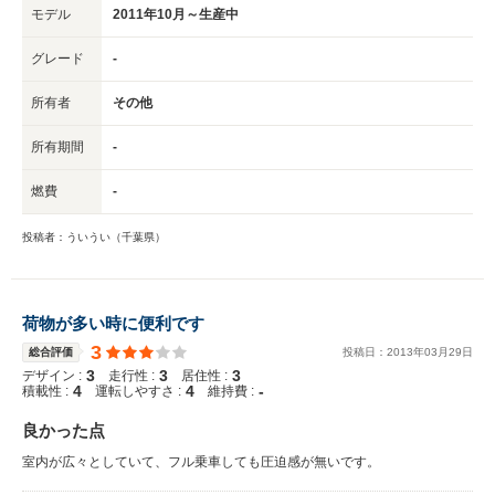
モデル
2011年10月～生産中
グレード
-
所有者
その他
所有期間
-
燃費
-
投稿者：ういうい（千葉県）
荷物が多い時に便利です
3
総合評価
投稿日：
2013
年
03
月
29
日
3
3
3
デザイン :
走行性 :
居住性 :
4
4
-
積載性 :
運転しやすさ :
維持費 :
良かった点
室内が広々としていて、フル乗車しても圧迫感が無いです。