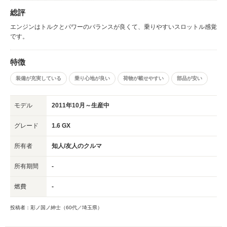
総評
エンジンはトルクとパワーのバランスが良くて、乗りやすいスロットル感覚
です。
特徴
装備が充実している
乗り心地が良い
荷物が載せやすい
部品が安い
モデル
2011年10月～生産中
グレード
1.6 GX
所有者
知人/友人のクルマ
所有期間
-
燃費
-
投稿者：彩ノ国ノ紳士（60代／埼玉県）