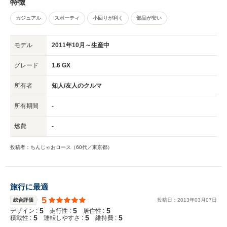
特徴
カジュアル
スポーティ
小回りが利く
部品が安い
モデル
2011年10月～生産中
グレード
1.6 GX
所有者
知人/友人のクルマ
所有期間
-
燃費
-
投稿者：ちんじゃおロース（60代／東京都）
旅行に最適
5
総合評価
投稿日：
2013
年
03
月
07
日
5
5
5
デザイン :
走行性 :
居住性 :
5
5
5
積載性 :
運転しやすさ :
維持費 :