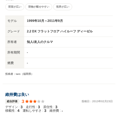
荷室が広い
荷物が載せやすい
視界が広い
モデル
1999年10月～2011年9月
グレード
2.2 DX フラットフロア ハイルーフ ディーゼル
所有者
知人/友人のクルマ
所有期間
-
燃費
-
投稿者：taro（福岡県）
維持費は良い
3
総合評価
投稿日：
2013
年
02
月
23
日
3
3
3
デザイン :
走行性 :
居住性 :
4
3
-
積載性 :
運転しやすさ :
維持費 :