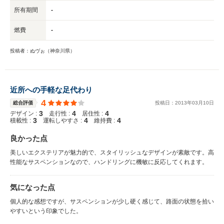
所有期間
-
燃費
-
投稿者：ぬヴぉ（神奈川県）
近所への手軽な足代わり
4
総合評価
投稿日：
2013
年
03
月
10
日
3
4
4
デザイン :
走行性 :
居住性 :
3
4
4
積載性 :
運転しやすさ :
維持費 :
良かった点
美しいエクステリアが魅力的で、スタイリッシュなデザインが素敵です。高
性能なサスペンションなので、ハンドリングに機敏に反応してくれます。
気になった点
個人的な感想ですが、サスペンションが少し硬く感じて、路面の状態を拾い
やすいという印象でした。