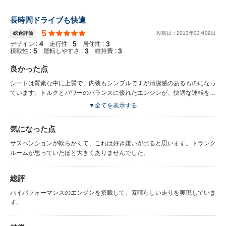
長時間ドライブも快適
5
総合評価
投稿日：
2013
年
03
月
09
日
4
5
3
デザイン :
走行性 :
居住性 :
5
3
3
積載性 :
運転しやすさ :
維持費 :
良かった点
シートは質素な中に上質で、内装もシンプルですが清潔感のあるものになっ
ています。トルクとパワーのバランスに優れたエンジンが、快適な運転を支
えてくれます。
▼全てを表示する
気になった点
サスペンションが軟らかくて、これは好き嫌いが出ると思います。トランク
ルームが思っていたほど大きくありませんでした。
総評
ハイパフォーマンスのエンジンを搭載して、素晴らしい走りを実現していま
す。