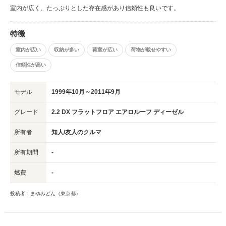
室内が広く、たっぷりとした存在感があり信頼性も良いです。
特徴
室内が広い
収納が多い
荷室が広い
荷物が載せやすい
信頼性が高い
モデル
1999年10月～2011年9月
グレード
2.2 DX フラットフロア エアロルーフ ディーゼル
所有者
知人/友人のクルマ
所有期間
-
燃費
-
投稿者：まゆみどん（東京都）