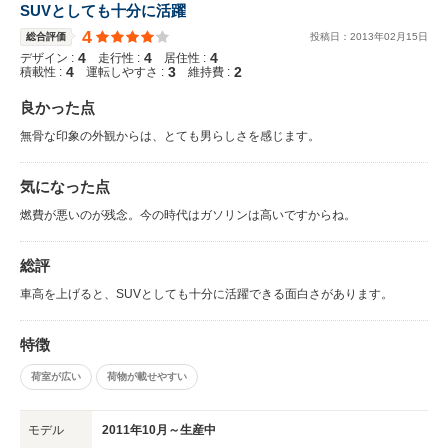
SUVとしても十分に活躍
4
総合評価
投稿日：
2013
年
02
月
15
日
4
4
4
デザイン :
走行性 :
居住性 :
4
3
2
積載性 :
運転しやすさ :
維持費 :
良かった点
無骨な印象の外観からは、とても男らしさを感じます。
気になった点
燃費が悪いのが残念。今の時代はガソリンは高いですからね。
総評
車高を上げると、SUVとしても十分に活躍できる面白さがあります。
特徴
荷室が広い
荷物が載せやすい
モデル
2011年10月～生産中