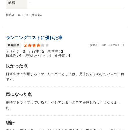
燃費
-
投稿者：スパイス（東京都）
ランニングコストに優れた車
3
総合評価
投稿日：
2013
年
02
月
15
日
3
5
3
デザイン :
走行性 :
居住性 :
4
4
4
積載性 :
運転しやすさ :
維持費 :
良かった点
日常生活で利用するファミリーカーとしては、是非おすすめしたい車の一台
です。
気になった点
長時間ドライブしていると、少しアンダーステアを感じるようになりまし
た。
総評