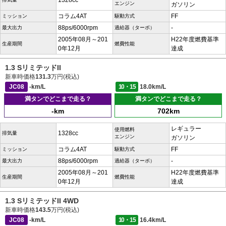
1328cc
エンジン
ガソリン
コラム4AT
FF
ミッション
駆動方式
88ps/6000rpm
-
最大出力
過給器（ターボ）
2005年08月～201
H22年度燃費基準
生産期間
燃費性能
0年12月
達成
1.3 SリミテッドII
新車時価格
131.3
万円(税込)
JC08
-km/L
10・15
18.0km/L
満タンでどこまで走る？
満タンでどこまで走る？
-km
702km
レギュラー
使用燃料
1328cc
排気量
エンジン
ガソリン
コラム4AT
FF
ミッション
駆動方式
88ps/6000rpm
-
最大出力
過給器（ターボ）
2005年08月～201
H22年度燃費基準
生産期間
燃費性能
0年12月
達成
1.3 SリミテッドII 4WD
新車時価格
143.5
万円(税込)
JC08
-km/L
10・15
16.4km/L