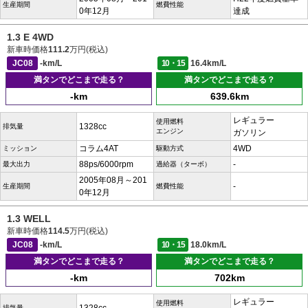
生産期間
燃費性能
0年12月
達成
1.3 E 4WD
新車時価格
111.2
万円(税込)
JC08
-km/L
10・15
16.4km/L
満タンでどこまで走る？
満タンでどこまで走る？
-km
639.6km
レギュラー
使用燃料
1328cc
排気量
エンジン
ガソリン
コラム4AT
4WD
ミッション
駆動方式
88ps/6000rpm
-
最大出力
過給器（ターボ）
2005年08月～201
-
生産期間
燃費性能
0年12月
1.3 WELL
新車時価格
114.5
万円(税込)
JC08
-km/L
10・15
18.0km/L
満タンでどこまで走る？
満タンでどこまで走る？
-km
702km
レギュラー
使用燃料
排気量