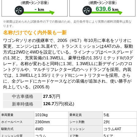
（燃費×タンク容量）
（燃費×タンク容量）
-
639.6
km
km
※燃費は定められた試験条件の下での数値のため、走行条件等により実際の燃料消費率は異な
ります。
名称だけでなく内外装も一新
ワゴンRソリオの後継車で、2005（H17）年10月に車名をソリオに
変更。エンジンは1.3L直4で、トランスミッションは4ATのみ。駆動
方式は2WDと4WDを設定している。ラインナップはベースグレード
の1.3Eと、充実装備の1.3WELL、豪華仕様の1.3SリミテッドIIの3グ
レード。名称が変わると同時に1.3E、1.3WELLに新デザインのフロ
ントグリルや、マルチリフレクター式のヘッドランプを採用。内装
では、1.3WELLと1.3SリミテッドIIにシートリフターを採用。さら
に、全グレードにカードケースなどの装備が追加され、使い勝手が
向上している。(2005.8)
中古車価格
27.5
万円
126.7
万円(税込)
新車時価格
1010kg
5名
車両重量
乗車定員
2360mm
2列
ホイールベース
シート列数
4WD
コラム4AT
駆動方式
ミッション
コラム
5ドア
ミッション位置
ドア数