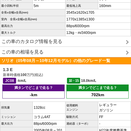
5m
160mm
最小回転半径
最低地上高
3545x1620x1705
全長x全幅x全高(mm)
1770x1385x1300
室内 全長x全幅x全高(mm)
88ps/6000rpm
最高出力
12kg・m/3400rpm
最大トルク
この車のカタログ情報を見る
この車の相場を見る
ソリオ（05年08月～10年12月モデル）の他のグレード一覧
1.3 E
新車時価格
100
万円(税込)
JC08
-km/L
10・15
18.0km/L
満タンでどこまで走る？
満タンでどこまで走る？
-km
702km
レギュラー
使用燃料
1328cc
排気量
エンジン
ガソリン
コラム4AT
FF
ミッション
駆動方式
88ps/6000rpm
-
最大出力
過給器（ターボ）
2005年08月～201
H22年度燃費基準