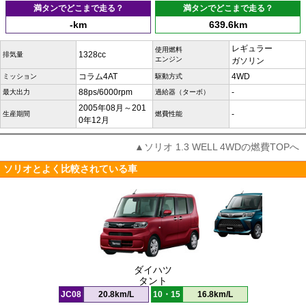
満タンでどこまで走る？
満タンでどこまで走る？
-km
639.6km
レギュラー
使用燃料
1328cc
排気量
エンジン
ガソリン
コラム4AT
4WD
ミッション
駆動方式
88ps/6000rpm
-
最大出力
過給器（ターボ）
2005年08月～201
-
生産期間
燃費性能
0年12月
▲ソリオ 1.3 WELL 4WDの燃費TOPへ
ソリオとよく比較されている車
ダイハツ
タント
JC08
20.8km/L
10・15
16.8km/L