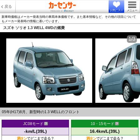
戻る
お気に入り
メニュー
新車時価格はメーカー発表当時の車両本体価格です。また基本情報など、その他の項目について
もメーカー発表時の情報に基いています。
スズキ ソリオ 1.3 WELL 4WDの燃費
1/3
05年(H17)8月、新型時の1.3 WELLのフロント
JC08モード
10・15モード
-km/L(39L)
16.4km/L(39L)
満タン
でどこまで走る？
満タン
でどこまで走る？