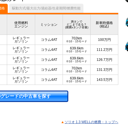
価格
駆動方式/最大出力/過給器/生産期間/燃費性能
満タンで
使用燃料
新車時価格
ミッション
どこまで走る？
エンジン
(税込)
(燃費xタンク容量)
レギュラー
702km
コラム4AT
100
万円
ガソリン
※10・15モード
レギュラー
639.6km
コラム4AT
111.2
万円
ガソリン
※10・15モード
レギュラー
639.6km
コラム4AT
126.7
万円
ガソリン
※10・15モード
レギュラー
702km
コラム4AT
131.3
万円
ガソリン
※10・15モード
レギュラー
639.6km
コラム4AT
143.5
万円
ガソリン
※10・15モード
のグレードの中古車を探す
ソリオ 1.3 WELLの燃費・トップヘ