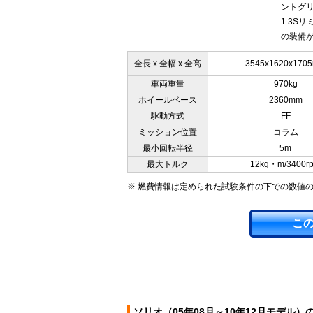
ントグリ
1.3S
の装備が
全長 x 全幅 x 全高
3545x1620x170
車両重量
970kg
ホイールベース
2360mm
駆動方式
FF
ミッション位置
コラム
最小回転半径
5m
最大トルク
12kg・m/3400r
※ 燃費情報は定められた試験条件の下での数値
こ
ソリオ（05年08月～10年12月モデル