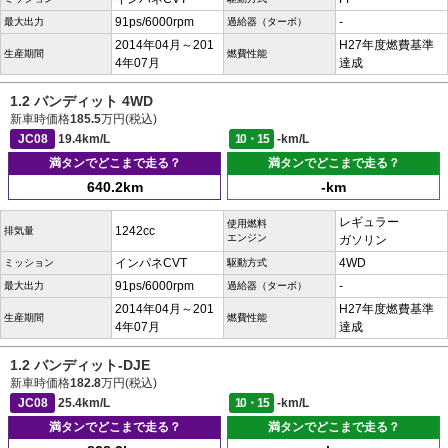
91ps/6000rpm
-
最大出力
過給器（ターボ）
2014年04月～201
H27年度燃費基準
生産期間
燃費性能
4年07月
達成
1.2 バンディット 4WD
新車時価格
185.5
万円(税込)
JC08
19.4km/L
10・15
-km/L
満タンでどこまで走る？
満タンでどこまで走る？
640.2km
-km
レギュラー
使用燃料
1242cc
排気量
エンジン
ガソリン
インパネCVT
4WD
ミッション
駆動方式
91ps/6000rpm
-
最大出力
過給器（ターボ）
2014年04月～201
H27年度燃費基準
生産期間
燃費性能
4年07月
達成
1.2 バンディット-DJE
新車時価格
182.8
万円(税込)
JC08
25.4km/L
10・15
-km/L
満タンでどこまで走る？
満タンでどこまで走る？