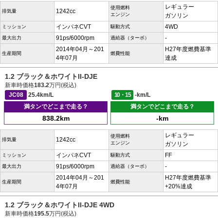
レギュラー
使用燃料
1242cc
排気量
エンジン
ガソリン
インパネCVT
4WD
ミッション
駆動方式
91ps/6000rpm
-
最大出力
過給器（ターボ）
2014年04月～201
H27年度燃費基準
生産期間
燃費性能
4年07月
達成
1.2 ブラック＆ホワイトII-DJE
新車時価格
183.2
万円(税込)
JC08
25.4km/L
10・15
-km/L
満タンでどこまで走る？
満タンでどこまで走る？
838.2km
-km
レギュラー
使用燃料
1242cc
排気量
エンジン
ガソリン
インパネCVT
FF
ミッション
駆動方式
91ps/6000rpm
-
最大出力
過給器（ターボ）
2014年04月～201
H27年度燃費基準
生産期間
燃費性能
4年07月
+20%達成
1.2 ブラック＆ホワイトII-DJE 4WD
新車時価格
195.5
万円(税込)