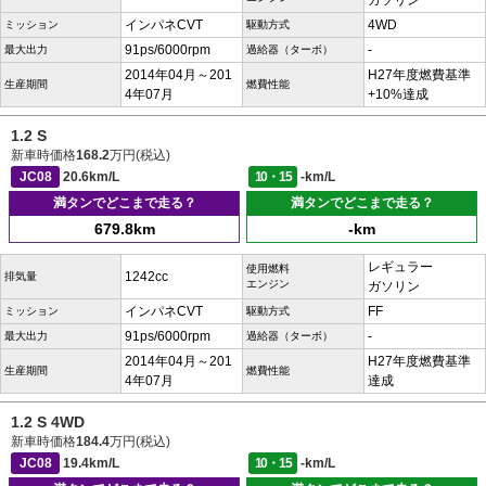
ガソリン
インパネCVT
4WD
ミッション
駆動方式
91ps/6000rpm
-
最大出力
過給器（ターボ）
2014年04月～201
H27年度燃費基準
生産期間
燃費性能
4年07月
+10%達成
1.2 S
新車時価格
168.2
万円(税込)
JC08
20.6km/L
10・15
-km/L
満タンでどこまで走る？
満タンでどこまで走る？
679.8km
-km
レギュラー
使用燃料
1242cc
排気量
エンジン
ガソリン
インパネCVT
FF
ミッション
駆動方式
91ps/6000rpm
-
最大出力
過給器（ターボ）
2014年04月～201
H27年度燃費基準
生産期間
燃費性能
4年07月
達成
1.2 S 4WD
新車時価格
184.4
万円(税込)
JC08
19.4km/L
10・15
-km/L