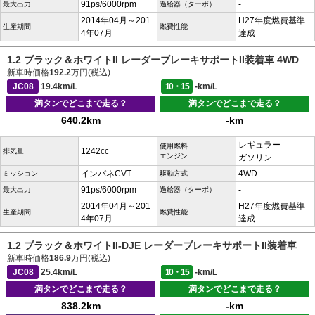
91ps/6000rpm
-
最大出力
過給器（ターボ）
2014年04月～201
H27年度燃費基準
生産期間
燃費性能
4年07月
達成
1.2 ブラック＆ホワイトII レーダーブレーキサポートII装着車 4WD
新車時価格
192.2
万円(税込)
JC08
19.4km/L
10・15
-km/L
満タンでどこまで走る？
満タンでどこまで走る？
640.2km
-km
レギュラー
使用燃料
1242cc
排気量
エンジン
ガソリン
インパネCVT
4WD
ミッション
駆動方式
91ps/6000rpm
-
最大出力
過給器（ターボ）
2014年04月～201
H27年度燃費基準
生産期間
燃費性能
4年07月
達成
1.2 ブラック＆ホワイトII-DJE レーダーブレーキサポートII装着車
新車時価格
186.9
万円(税込)
JC08
25.4km/L
10・15
-km/L
満タンでどこまで走る？
満タンでどこまで走る？
838.2km
-km