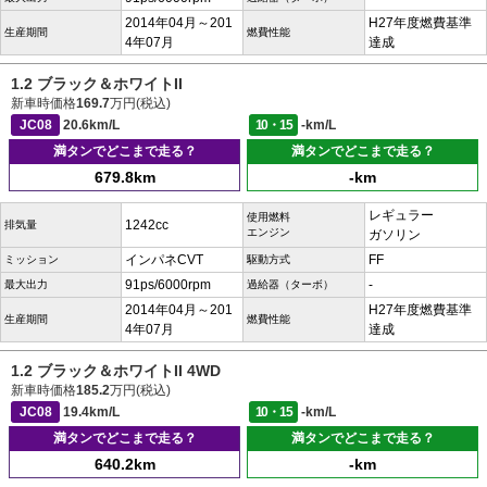
2014年04月～201
H27年度燃費基準
生産期間
燃費性能
4年07月
達成
1.2 ブラック＆ホワイトII
新車時価格
169.7
万円(税込)
JC08
20.6km/L
10・15
-km/L
満タンでどこまで走る？
満タンでどこまで走る？
679.8km
-km
レギュラー
使用燃料
1242cc
排気量
エンジン
ガソリン
インパネCVT
FF
ミッション
駆動方式
91ps/6000rpm
-
最大出力
過給器（ターボ）
2014年04月～201
H27年度燃費基準
生産期間
燃費性能
4年07月
達成
1.2 ブラック＆ホワイトII 4WD
新車時価格
185.2
万円(税込)
JC08
19.4km/L
10・15
-km/L
満タンでどこまで走る？
満タンでどこまで走る？
640.2km
-km