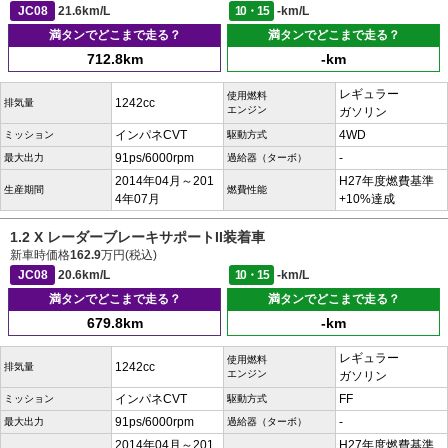
JC08
21.6km/L
10・15
-km/L
満タンでどこまで走る？
満タンでどこまで走る？
712.8km
-km
レギュラー
使用燃料
1242cc
排気量
エンジン
ガソリン
インパネCVT
4WD
ミッション
駆動方式
91ps/6000rpm
-
最大出力
過給器（ターボ）
2014年04月～201
H27年度燃費基準
生産期間
燃費性能
4年07月
+10%達成
1.2 X レーダーブレーキサポートII装着車
新車時価格
162.9
万円(税込)
JC08
20.6km/L
10・15
-km/L
満タンでどこまで走る？
満タンでどこまで走る？
679.8km
-km
レギュラー
使用燃料
1242cc
排気量
エンジン
ガソリン
インパネCVT
FF
ミッション
駆動方式
91ps/6000rpm
-
最大出力
過給器（ターボ）
2014年04月～201
H27年度燃費基準