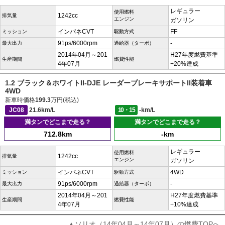
レギュラー
使用燃料
1242cc
排気量
エンジン
ガソリン
インパネCVT
FF
ミッション
駆動方式
91ps/6000rpm
-
最大出力
過給器（ターボ）
2014年04月～201
H27年度燃費基準
生産期間
燃費性能
4年07月
+20%達成
1.2 ブラック＆ホワイトII-DJE レーダーブレーキサポートII装着車
4WD
新車時価格
199.3
万円(税込)
JC08
21.6km/L
10・15
-km/L
満タンでどこまで走る？
満タンでどこまで走る？
712.8km
-km
レギュラー
使用燃料
1242cc
排気量
エンジン
ガソリン
インパネCVT
4WD
ミッション
駆動方式
91ps/6000rpm
-
最大出力
過給器（ターボ）
2014年04月～201
H27年度燃費基準
生産期間
燃費性能
4年07月
+10%達成
▲ソリオ（14年04月～14年07月）の燃費TOPへ