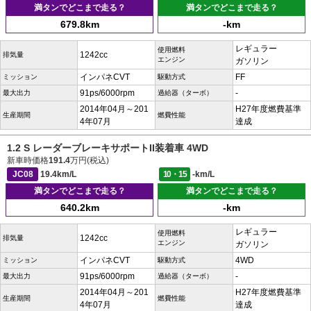
満タンでどこまで走る？
満タンでどこまで走る？
679.8km
-km
レギュラー
使用燃料
1242cc
排気量
エンジン
ガソリン
インパネCVT
FF
ミッション
駆動方式
91ps/6000rpm
-
最大出力
過給器（ターボ）
2014年04月～201
H27年度燃費基準
生産期間
燃費性能
4年07月
達成
1.2 S レーダーブレーキサポートII装着車 4WD
新車時価格
191.4
万円(税込)
JC08
19.4km/L
10・15
-km/L
満タンでどこまで走る？
満タンでどこまで走る？
640.2km
-km
レギュラー
使用燃料
1242cc
排気量
エンジン
ガソリン
インパネCVT
4WD
ミッション
駆動方式
91ps/6000rpm
-
最大出力
過給器（ターボ）
2014年04月～201
H27年度燃費基準
生産期間
燃費性能
4年07月
達成