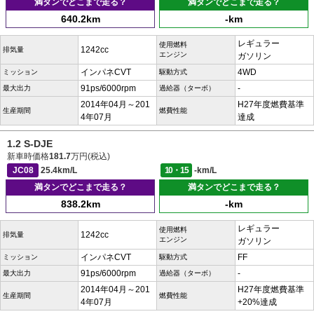
満タンでどこまで走る？
満タンでどこまで走る？
640.2km
-km
レギュラー
使用燃料
1242cc
排気量
エンジン
ガソリン
インパネCVT
4WD
ミッション
駆動方式
91ps/6000rpm
-
最大出力
過給器（ターボ）
2014年04月～201
H27年度燃費基準
生産期間
燃費性能
4年07月
達成
1.2 S-DJE
新車時価格
181.7
万円(税込)
JC08
25.4km/L
10・15
-km/L
満タンでどこまで走る？
満タンでどこまで走る？
838.2km
-km
レギュラー
使用燃料
1242cc
排気量
エンジン
ガソリン
インパネCVT
FF
ミッション
駆動方式
91ps/6000rpm
-
最大出力
過給器（ターボ）
2014年04月～201
H27年度燃費基準
生産期間
燃費性能
4年07月
+20%達成