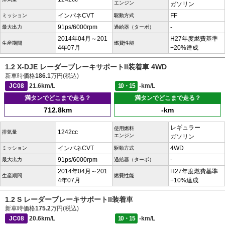
エンジン
ガソリン
インパネCVT
FF
ミッション
駆動方式
91ps/6000rpm
-
最大出力
過給器（ターボ）
2014年04月～201
H27年度燃費基準
生産期間
燃費性能
4年07月
+20%達成
1.2 X-DJE レーダーブレーキサポートII装着車 4WD
新車時価格
186.1
万円(税込)
JC08
21.6km/L
10・15
-km/L
満タンでどこまで走る？
満タンでどこまで走る？
712.8km
-km
レギュラー
使用燃料
1242cc
排気量
エンジン
ガソリン
インパネCVT
4WD
ミッション
駆動方式
91ps/6000rpm
-
最大出力
過給器（ターボ）
2014年04月～201
H27年度燃費基準
生産期間
燃費性能
4年07月
+10%達成
1.2 S レーダーブレーキサポートII装着車
新車時価格
175.2
万円(税込)
JC08
20.6km/L
10・15
-km/L