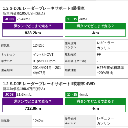
1.2 S-DJE レーダーブレーキサポートII装着車
新車時価格
185.4
万円(税込)
JC08
25.4km/L
10・15
-km/L
満タンでどこまで走る？
満タンでどこまで走る？
838.2km
-km
レギュラー
使用燃料
1242cc
排気量
エンジン
ガソリン
インパネCVT
FF
ミッション
駆動方式
91ps/6000rpm
-
最大出力
過給器（ターボ）
2014年04月～201
H27年度燃費基準
生産期間
燃費性能
4年07月
+20%達成
1.2 S-DJE レーダーブレーキサポートII装着車 4WD
新車時価格
198.4
万円(税込)
JC08
21.6km/L
10・15
-km/L
満タンでどこまで走る？
満タンでどこまで走る？
712.8km
-km
レギュラー
使用燃料
1242cc
排気量
エンジン
ガソリン