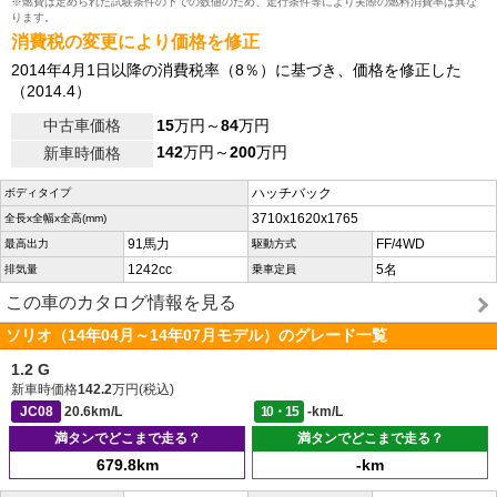
※燃費は定められた試験条件の下での数値のため、走行条件等により実際の燃料消費率は異な
ります。
消費税の変更により価格を修正
2014年4月1日以降の消費税率（8％）に基づき、価格を修正した
（2014.4）
中古車価格
15
万円～
84
万円
142
万円～
200
万円
新車時価格
ハッチバック
ボディタイプ
3710x1620x1765
全長x全幅x全高(mm)
91馬力
FF/4WD
最高出力
駆動方式
1242cc
5名
排気量
乗車定員
この車のカタログ情報を見る
ソリオ（14年04月～14年07月モデル）のグレード一覧
1.2 G
新車時価格
142.2
万円(税込)
JC08
20.6km/L
10・15
-km/L
満タンでどこまで走る？
満タンでどこまで走る？
679.8km
-km