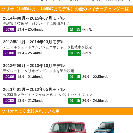
ソリオ（14年04月～14年07月モデル）の他のマイナーチェンジ一覧
2014年08月～2015年07月モデル
先進安全技術が一部グレードに装備された
JC08
19.4～25.4km/L
10・15
-km/L
2013年11月～2014年03月モデル
デュアルジェットエンジンとエネチャージ搭載車を設定
JC08
19.4～25.4km/L
10・15
-km/L
2012年06月～2013年10月モデル
新グレード、ソリオバンディットを追加設定
JC08
18.0～21.8km/L
10・15
20.0～22.5km/L
2011年01月～2012年05月モデル
後席両側スライドドアが備わるコンパクトハイトワゴン
JC08
18.0～21.2km/L
10・15
20.0～24.5km/L
ソリオとよく比較されている車