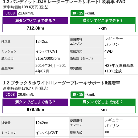
1.2 バンディット-DJE レーダーブレーキサポートII装着車 4WD
新車時価格
199.6
万円(税込)
JC08
21.6km/L
10・15
-km/L
満タンでどこまで走る？
満タンでどこまで走る？
712.8km
-km
レギュラー
使用燃料
1242cc
排気量
エンジン
ガソリン
インパネCVT
4WD
ミッション
駆動方式
91ps/6000rpm
-
最大出力
過給器（ターボ）
2014年04月～201
H27年度燃費基準
生産期間
燃費性能
4年07月
+10%達成
1.2 ブラック＆ホワイトII レーダーブレーキサポートII装着車
新車時価格
176.7
万円(税込)
JC08
20.6km/L
10・15
-km/L
満タンでどこまで走る？
満タンでどこまで走る？
679.8km
-km
レギュラー
使用燃料
1242cc
排気量
エンジン
ガソリン
インパネCVT
FF
ミッション
駆動方式