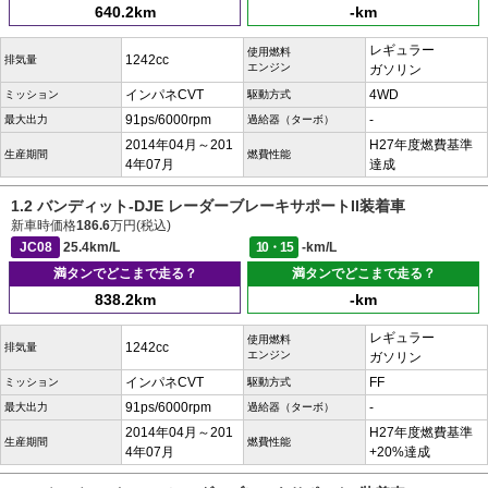
640.2km
-km
レギュラー
使用燃料
1242cc
排気量
エンジン
ガソリン
インパネCVT
4WD
ミッション
駆動方式
91ps/6000rpm
-
最大出力
過給器（ターボ）
2014年04月～201
H27年度燃費基準
生産期間
燃費性能
4年07月
達成
1.2 バンディット-DJE レーダーブレーキサポートII装着車
新車時価格
186.6
万円(税込)
JC08
25.4km/L
10・15
-km/L
満タンでどこまで走る？
満タンでどこまで走る？
838.2km
-km
レギュラー
使用燃料
1242cc
排気量
エンジン
ガソリン
インパネCVT
FF
ミッション
駆動方式
91ps/6000rpm
-
最大出力
過給器（ターボ）
2014年04月～201
H27年度燃費基準
生産期間
燃費性能
4年07月
+20%達成