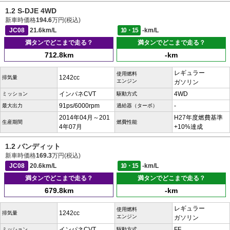
1.2 S-DJE 4WD
新車時価格
194.6
万円(税込)
JC08
21.6km/L
10・15
-km/L
満タンでどこまで走る？
満タンでどこまで走る？
712.8km
-km
レギュラー
使用燃料
1242cc
排気量
エンジン
ガソリン
インパネCVT
4WD
ミッション
駆動方式
91ps/6000rpm
-
最大出力
過給器（ターボ）
2014年04月～201
H27年度燃費基準
生産期間
燃費性能
4年07月
+10%達成
1.2 バンディット
新車時価格
169.3
万円(税込)
JC08
20.6km/L
10・15
-km/L
満タンでどこまで走る？
満タンでどこまで走る？
679.8km
-km
レギュラー
使用燃料
1242cc
排気量
エンジン
ガソリン
インパネCVT
FF
ミッション
駆動方式