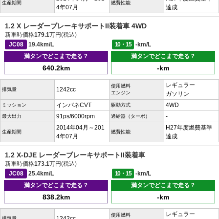
生産期間
燃費性能
4年07月
達成
1.2 X レーダーブレーキサポートII装着車 4WD
新車時価格
179.1
万円(税込)
JC08
19.4km/L
10・15
-km/L
満タンでどこまで走る？
満タンでどこまで走る？
640.2km
-km
レギュラー
使用燃料
1242cc
排気量
エンジン
ガソリン
インパネCVT
4WD
ミッション
駆動方式
91ps/6000rpm
-
最大出力
過給器（ターボ）
2014年04月～201
H27年度燃費基準
生産期間
燃費性能
4年07月
達成
1.2 X-DJE レーダーブレーキサポートII装着車
新車時価格
173.1
万円(税込)
JC08
25.4km/L
10・15
-km/L
満タンでどこまで走る？
満タンでどこまで走る？
838.2km
-km
レギュラー
使用燃料
1242cc
排気量