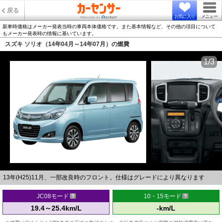
戻る
お気に入り
メニュー
新車時価格はメーカー発表当時の車両本体価格です。また基本情報など、その他の項目について
もメーカー発表時の情報に基いています。
スズキ ソリオ（14年04月～14年07月）の燃費
1/3
13年(H25)11月、一部改良時のフロント。仕様はグレードにより異なります
JC08モード
10・15モード
19.4～25.4km/L
-km/L