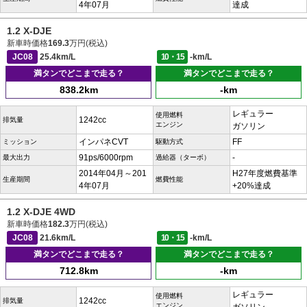
4年07月
達成
1.2 X-DJE
新車時価格
169.3
万円(税込)
JC08
25.4km/L
10・15
-km/L
満タンでどこまで走る？
満タンでどこまで走る？
838.2km
-km
レギュラー
使用燃料
1242cc
排気量
エンジン
ガソリン
インパネCVT
FF
ミッション
駆動方式
91ps/6000rpm
-
最大出力
過給器（ターボ）
2014年04月～201
H27年度燃費基準
生産期間
燃費性能
4年07月
+20%達成
1.2 X-DJE 4WD
新車時価格
182.3
万円(税込)
JC08
21.6km/L
10・15
-km/L
満タンでどこまで走る？
満タンでどこまで走る？
712.8km
-km
レギュラー
使用燃料
1242cc
排気量
エンジン