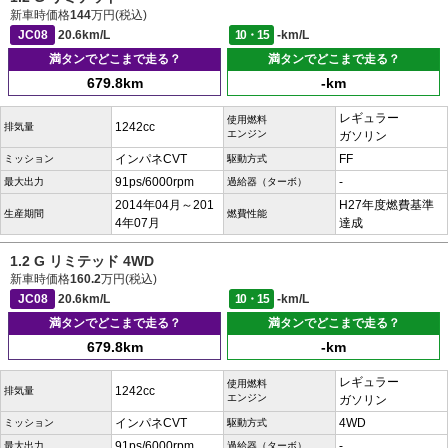
新車時価格
144
万円(税込)
JC08
20.6km/L
10・15
-km/L
満タンでどこまで走る？
満タンでどこまで走る？
679.8km
-km
レギュラー
使用燃料
1242cc
排気量
エンジン
ガソリン
インパネCVT
FF
ミッション
駆動方式
91ps/6000rpm
-
最大出力
過給器（ターボ）
2014年04月～201
H27年度燃費基準
生産期間
燃費性能
4年07月
達成
1.2 G リミテッド 4WD
新車時価格
160.2
万円(税込)
JC08
20.6km/L
10・15
-km/L
満タンでどこまで走る？
満タンでどこまで走る？
679.8km
-km
レギュラー
使用燃料
1242cc
排気量
エンジン
ガソリン
インパネCVT
4WD
ミッション
駆動方式
91ps/6000rpm
-
最大出力
過給器（ターボ）