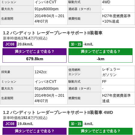
インパネCVT
4WD
ミッション
駆動方式
91ps/6000rpm
-
最大出力
過給器（ターボ）
2014年04月～201
H27年度燃費基準
生産期間
燃費性能
4年07月
+10%達成
1.2 バンディット レーダーブレーキサポートII装着車
新車時価格
176.4
万円(税込)
JC08
20.6km/L
10・15
-km/L
満タンでどこまで走る？
満タンでどこまで走る？
679.8km
-km
レギュラー
使用燃料
1242cc
排気量
エンジン
ガソリン
インパネCVT
FF
ミッション
駆動方式
91ps/6000rpm
-
最大出力
過給器（ターボ）
2014年04月～201
H27年度燃費基準
生産期間
燃費性能
4年07月
達成
1.2 バンディット レーダーブレーキサポートII装着車 4WD
新車時価格
192.6
万円(税込)
JC08
19.4km/L
10・15
-km/L
満タンでどこまで走る？
満タンでどこまで走る？