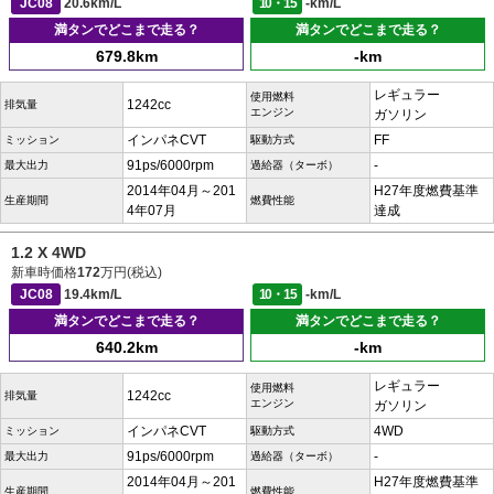
JC08
20.6km/L
10・15
-km/L
満タンでどこまで走る？
満タンでどこまで走る？
679.8km
-km
レギュラー
使用燃料
1242cc
排気量
エンジン
ガソリン
インパネCVT
FF
ミッション
駆動方式
91ps/6000rpm
-
最大出力
過給器（ターボ）
2014年04月～201
H27年度燃費基準
生産期間
燃費性能
4年07月
達成
1.2 X 4WD
新車時価格
172
万円(税込)
JC08
19.4km/L
10・15
-km/L
満タンでどこまで走る？
満タンでどこまで走る？
640.2km
-km
レギュラー
使用燃料
1242cc
排気量
エンジン
ガソリン
インパネCVT
4WD
ミッション
駆動方式
91ps/6000rpm
-
最大出力
過給器（ターボ）
2014年04月～201
H27年度燃費基準
生産期間
燃費性能