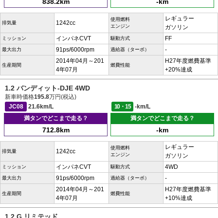
838.2km
-km
レギュラー
使用燃料
1242cc
排気量
エンジン
ガソリン
インパネCVT
FF
ミッション
駆動方式
91ps/6000rpm
-
最大出力
過給器（ターボ）
2014年04月～201
H27年度燃費基準
生産期間
燃費性能
4年07月
+20%達成
1.2 バンディット-DJE 4WD
新車時価格
195.8
万円(税込)
JC08
21.6km/L
10・15
-km/L
満タンでどこまで走る？
満タンでどこまで走る？
712.8km
-km
レギュラー
使用燃料
1242cc
排気量
エンジン
ガソリン
インパネCVT
4WD
ミッション
駆動方式
91ps/6000rpm
-
最大出力
過給器（ターボ）
2014年04月～201
H27年度燃費基準
生産期間
燃費性能
4年07月
+10%達成
1.2 G リミテッド