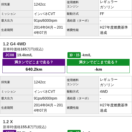
レギュラー
使用燃料
1242cc
排気量
エンジン
ガソリン
インパネCVT
FF
ミッション
駆動方式
91ps/6000rpm
-
最大出力
過給器（ターボ）
2014年04月～201
H27年度燃費基準
生産期間
燃費性能
4年07月
達成
1.2 G4 4WD
新車時価格
165
万円(税込)
JC08
19.4km/L
10・15
-km/L
満タンでどこまで走る？
満タンでどこまで走る？
640.2km
-km
レギュラー
使用燃料
1242cc
排気量
エンジン
ガソリン
インパネCVT
4WD
ミッション
駆動方式
91ps/6000rpm
-
最大出力
過給器（ターボ）
2014年04月～201
H27年度燃費基準
生産期間
燃費性能
4年07月
達成
1.2 X
新車時価格
155.8
万円(税込)