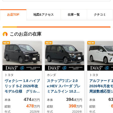
お店TOP
地図&アクセス
在庫一覧
クチコミ
このお店の在庫
NEW
NEW
NEW
トヨタ
ホンダ
トヨタ
ヴォクシー 1.8 ハイブ
ステップワゴン 2.0
アルファード 2.
リッド S-Z 2026年改
e:HEV スパーダ プレ
2026年6月
モデル仕様 グリルブ
ミアムライン 10.2イ
周波数感応型
ラック チームメイト
ンチデジタルメータ
アブソーバー
474
394
6
本体
.0
万円
本体
.0
万円
本体
アドバンストパーク
ー 専用クロームメッ
立ムーンルー
478
398
総額
万円
総額
万円
総額
ブラインドスポットモ
キグリル マルチビュ
タルインナー
年式
2026
年
年式
2026
年
年式
ニター 快適利便パッ
ーカメラ 前後シート
ドライブレコ