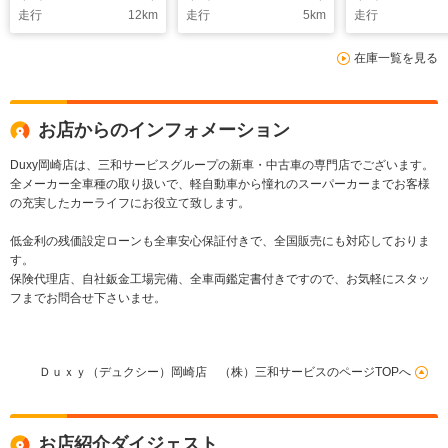
走行
12
km
走行
5
km
走行
ケージHi ユニバーサ
ヒーター ホンダセン
蔵 パノミッ
ルステップ ヘッドア
シング 両側パワース
モニター ブ
在庫一覧を見る
ップディスプレイ
ライドドア 減速セレ
スポットモニ
10.5インチナビ
クター LEDヘッドラ
側パワースラ
AppleCarPlay
ンプ 専用17インチ
アルミホイール
お店からのインフォメーション
Duxy岡崎店は、三和サービスグループの新車・中古車の専門店でございます。
全メーカー全車種の取り扱いで、軽自動車から憧れのスーパーカーまでお客様
の充実したカーライフにお役立て致します。
低金利の残価設定ローンも全車安心保証付きで、全国販売にも対応しておりま
す。
保険代理店、自社鈑金工場完備、全車両鑑定書付きですので、お気軽にスタッ
フまでお問合せ下さいませ。
Ｄｕｘｙ（デュクシー）岡崎店 （株）三和サービスのページTOPへ
お店紹介ダイジェスト