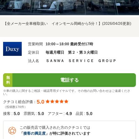
【全メーカー全車種取扱い イオンモール岡崎から5分！】(2026/04/26更新)
営業時間
10:00～18:00 最終受付17時
定休日
毎週月曜日 第２・第３火曜日
法人名
ＳＡＮＷＡ ＳＥＲＶＩＣＥ ＧＲＯＵＰ
無
電話する
料
※車の購入に関するご相談・確認専用ダイヤルです。その他のお問い合わせはご遠慮くださ
い。
5.0
クチコミ総合評価：
（投稿数176件）
5.0
5.0
4.9
5.0
接客 :
雰囲気 :
アフター :
品質 :
この販売店で購入された方のクチコミでは
「
接客の満足度
」が特に評価されています