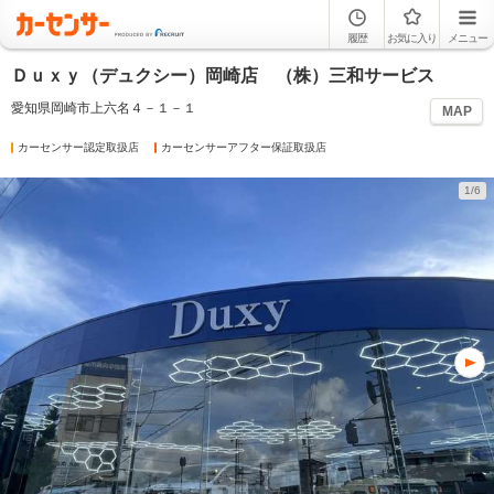
履歴
お気に入り
メニュー
Ｄｕｘｙ（デュクシー）岡崎店 （株）三和サービス
愛知県岡崎市上六名４－１－１
MAP
カーセンサー認定取扱店
カーセンサーアフター保証取扱店
1/6