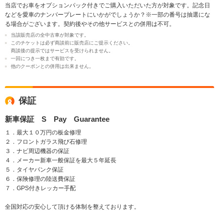
当店でお車をオプションパック付きでご購入いただいた方が対象です。記念日
などを愛車のナンバープレートにいかがでしょうか？※一部の番号は抽選にな
る場合がございます。契約後やその他サービスとの併用は不可。
当該販売店の全中古車が対象です。
このチケットは必ず商談前に販売店にご提示ください。
商談後の提示ではサービスを受けられません。
一回につき一枚まで有効です。
他のクーポンとの併用は出来ません。
保証
新車保証 S Pay Guarantee
１．最大１０万円の板金修理
２．フロントガラス飛び石修理
３．ナビ周辺機器の保証
４．メーカー新車一般保証を最大５年延長
５．タイヤパンク保証
６．保険修理の陸送費保証
７．GPS付きレッカー手配
全国対応の安心して頂ける体制を整えております。