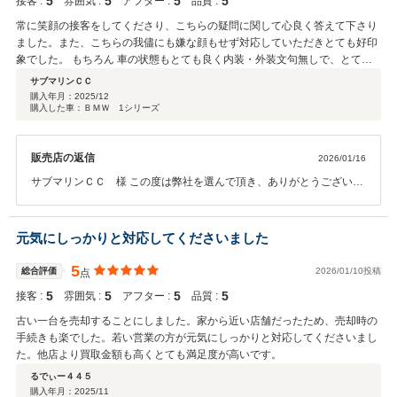
5
5
5
5
接客 :
雰囲気 :
アフター :
品質 :
常に笑顔の接客をしてくださり、こちらの疑問に関して心良く答えて下さり
ました。また、こちらの我儘にも嫌な顔もせず対応していただきとても好印
象でした。 もちろん 車の状態もとても良く内装・外装文句無しで、とても
満足しています。
サブマリンＣＣ
購入年月：
2025/12
購入した車：ＢＭＷ 1シリーズ
販売店の返信
2026/01/16
サブマリンＣＣ 様 この度は弊社を選んで頂き、ありがとうございま
す。 また今後とも宜しくお願い致します。
元気にしっかりと対応してくださいました
5
総合評価
2026/01/10投稿
点
5
5
5
5
接客 :
雰囲気 :
アフター :
品質 :
古い一台を売却することにしました。家から近い店舗だったため、売却時の
手続きも楽でした。若い営業の方が元気にしっかりと対応してくださいまし
た。他店より買取金額も高くとても満足度が高いです。
るでぃー４４５
購入年月：
2025/11