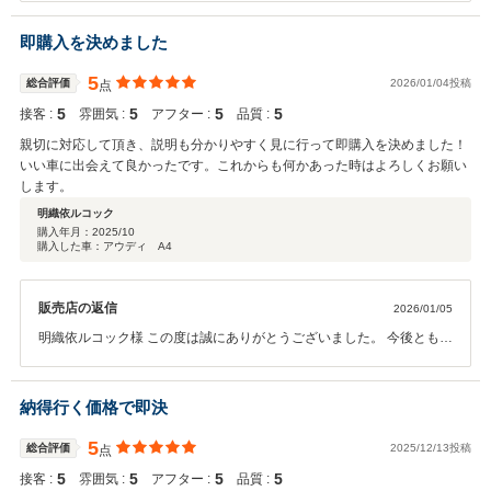
即購入を決めました
5
総合評価
2026/01/04投稿
点
5
5
5
5
接客 :
雰囲気 :
アフター :
品質 :
親切に対応して頂き、説明も分かりやすく見に行って即購入を決めました！
いい車に出会えて良かったです。これからも何かあった時はよろしくお願い
します。
明織依ルコック
購入年月：
2025/10
購入した車：アウディ A4
販売店の返信
2026/01/05
明織依ルコック様 この度は誠にありがとうございました。 今後ともご
相談などございましたら お気軽にお問い合わせください！
納得行く価格で即決
5
総合評価
2025/12/13投稿
点
5
5
5
5
接客 :
雰囲気 :
アフター :
品質 :