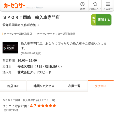
履歴
お気に入り
メニュー
ＳＰＯＲＴ岡崎 輸入車専門店
無
電話する
料
愛知県岡崎市矢作町赤池３
カーセンサー認定取扱店
カーセンサーアフター保証取扱店
輸入車専専門店。あなたにぴったりの輸入車をご提供いたしま
す。
(2026/08/01更新)
営業時間
10:00～19:00
定休日
毎週火曜日（１日・祝日は除く）
法人名
株式会社グッドスピード
お店TOP
地図&アクセス
在庫一覧
クチコミ
ＳＰＯＲＴ岡崎 輸入車専門店(クチコミ一覧)
4.7
クチコミ総合評価：
（投稿数45件）