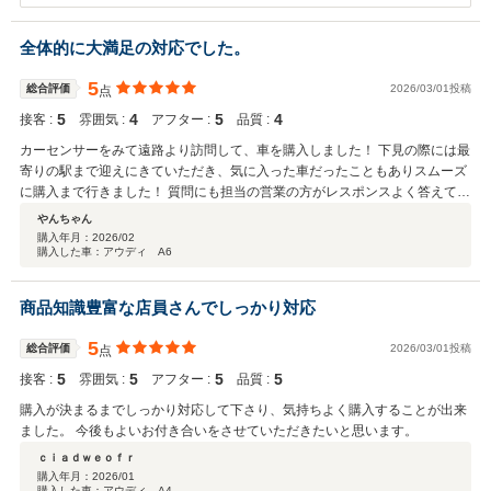
今後とも宜しくお願い致します。
全体的に大満足の対応でした。
5
総合評価
2026/03/01投稿
点
5
4
5
4
接客 :
雰囲気 :
アフター :
品質 :
カーセンサーをみて遠路より訪問して、車を購入しました！ 下見の際には最
寄りの駅まで迎えにきていただき、気に入った車だったこともありスムーズ
に購入まで行きました！ 質問にも担当の営業の方がレスポンスよく答えてい
ただき、安心して購入させていただきました！ 納車日についても、引取りつ
やんちゃん
いでに旅行に来たかったので希望日を伝えさせていただき、早々に対応して
購入年月：
2026/02
購入した車：アウディ A6
いただき希望日に間に合わせていただきました！ 大変助かりました！ ま
た、購入後にセンサーのトラブルが少しありましたが、購入店保証の対応も
早く対応していただいております！ アフターもしっかりしているので、次回
商品知識豊富な店員さんでしっかり対応
購入のタイミングがあった際はまた検討させていただきます！ 今後ともよろ
しくお願いします！
5
総合評価
2026/03/01投稿
点
5
5
5
5
接客 :
雰囲気 :
アフター :
品質 :
購入が決まるまでしっかり対応して下さり、気持ちよく購入することが出来
ました。 今後もよいお付き合いをさせていただきたいと思います。
ｃｉａｄｗｅｏｆｒ
購入年月：
2026/01
購入した車：アウディ A4