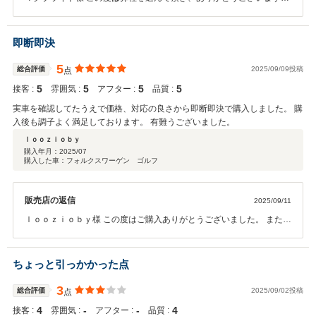
またメンテナンスやその他ご相談もお待ちしております♪
即断即決
5
総合評価
2025/09/09投稿
点
5
5
5
5
接客 :
雰囲気 :
アフター :
品質 :
実車を確認してたうえで価格、対応の良さから即断即決で購入しました。 購
入後も調子よく満足しております。 有難うございました。
ｌｏｏｚｉｏｂｙ
購入年月：
2025/07
購入した車：フォルクスワーゲン ゴルフ
販売店の返信
2025/09/11
ｌｏｏｚｉｏｂｙ様 この度はご購入ありがとうございました。 また機
会があｒば宜しくお願い致します。
ちょっと引っかかった点
3
総合評価
2025/09/02投稿
点
4
‐
‐
4
接客 :
雰囲気 :
アフター :
品質 :