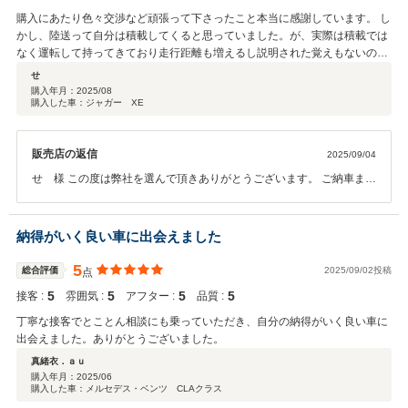
購入にあたり色々交渉など頑張って下さったこと本当に感謝しています。 し
かし、陸送って自分は積載してくると思っていました。が、実際は積載では
なく運転して持ってきており走行距離も増えるし説明された覚えもないので
あまりいい気分ではありませんでした。 さらにエンジンチェックランプがつ
せ
いて、陸送の方にディーラーに持っていってみてもらった所、部品交換。。
購入年月：
2025/08
購入した車：ジャガー XE
正直、ちゃんと管理していたのか不安になりました。 ですがそれを払拭する
くらいには楽しいです。本当にありがとうございました。何かあればよろし
くお願いします。
販売店の返信
2025/09/04
せ 様 この度は弊社を選んで頂きありがとうございます。 ご納車まで
のご意見ありがとうございます。 スタッフ同士共有致します。 また何
かあればいつでも宜しくお願い致します。
納得がいく良い車に出会えました
5
総合評価
2025/09/02投稿
点
5
5
5
5
接客 :
雰囲気 :
アフター :
品質 :
丁寧な接客でとことん相談にも乗っていただき、自分の納得がいく良い車に
出会えました。ありがとうございました。
真緒衣．ａｕ
購入年月：
2025/06
購入した車：メルセデス・ベンツ CLAクラス