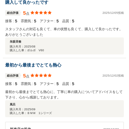
購入して良かったです
5
総合評価
2025/12/05投稿
点
5
5
5
5
接客 :
雰囲気 :
アフター :
品質 :
スタッフさんの対応も良くて、車の状態も良くて、購入して良かったです。
ありがとうございました
朱眼斉奏
購入年月：
2025/08
購入した車：ボルボ V60
最初から最後までとても熱心
5
総合評価
2025/12/02投稿
点
5
5
5
5
接客 :
雰囲気 :
アフター :
品質 :
最初から最後までとても熱心に、丁寧に車の購入についてアドバイスをして
下さり、心から感謝しております。
風呂
購入年月：
2025/09
購入した車：ＢＭＷ 1シリーズ