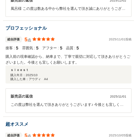
販売店の返信
2025/12/02
風呂様 この度は数ある中から弊社を選んで頂き誠にありがとうござい
ます！ これからも何かご相談あればいつでもご連絡ください♪
プロフェッショナル
5
総合評価
2025/11/01投稿
点
5
5
5
5
接客 :
雰囲気 :
アフター :
品質 :
購入前の現車確認から、納車まで、丁寧で親切に対応して頂きありがとうご
ざいました。今後とも宜しくお願いします。
ｓｌｏｅｓｔ
購入年月：
2025/10
購入した車：アウディ A4
販売店の返信
2025/11/01
この度は弊社を選んで頂きありがとうございます♪ 今後とも宜しくお
願い致します。
超オススメ
5
総合評価
2025/10/05投稿
点