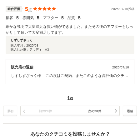
5
総合評価
2025/07/10投稿
点
5
5
5
5
接客 :
雰囲気 :
アフター :
品質 :
細かな説明で大変満足な買い物ができました。またその後のアフターもしっ
かりして頂いて大変満足してます。
しずしずざっく
購入年月：
2025/03
購入した車：アウディ A3
販売店の返信
2025/07/10
しずしずざっく様 この度はご契約、またこのような高評価のクチコ
ミをいただきまして誠にありがとうございました。 皆様に喜んでいた
だけるサービスを充実させる努力をしております。今後のメンテナン
スや、次回お車をお買い求めになる際もぜひお手伝いさせて頂ければ
1
/3
幸いです。何卒よろしくお願い致します。
最初
前の20件
次の20件
最後
あなたのクチコミを投稿しませんか？