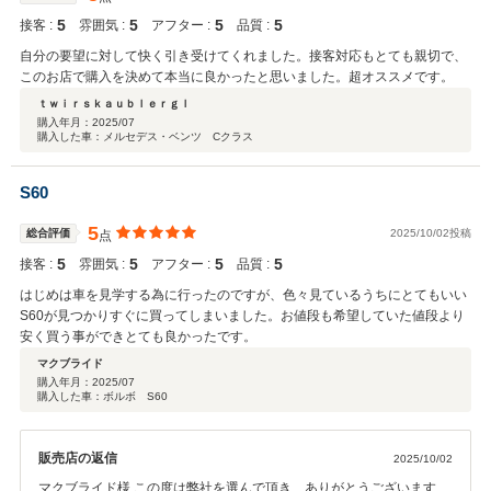
5
5
5
5
接客 :
雰囲気 :
アフター :
品質 :
自分の要望に対して快く引き受けてくれました。接客対応もとても親切で、
このお店で購入を決めて本当に良かったと思いました。超オススメです。
ｔｗｉｒｓｋａｕｂｌｅｒｇｌ
購入年月：
2025/07
購入した車：メルセデス・ベンツ Cクラス
S60
5
総合評価
2025/10/02投稿
点
5
5
5
5
接客 :
雰囲気 :
アフター :
品質 :
はじめは車を見学する為に行ったのですが、色々見ているうちにとてもいい
S60が見つかりすぐに買ってしまいました。お値段も希望していた値段より
安く買う事ができとても良かったです。
マクブライド
購入年月：
2025/07
購入した車：ボルボ S60
販売店の返信
2025/10/02
マクブライド様 この度は弊社を選んで頂き、ありがとうございます！