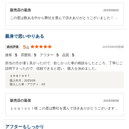
販売店の返信
2025/09/02
この度は数ある中から弊社を選んで頂きありがとうございました！ ま
たなんでもご相談下さいませ。
親身で思いやりある
5
総合評価
2025/08/08投稿
点
5
5
5
5
接客 :
雰囲気 :
アフター :
品質 :
担当の方が凄く良かったので、欲しかった車の相談をしたところ、丁寧にご
説明下さったので、信頼できると思い、購入を決めました。
ｙｏｑｉｕｃｌ
購入年月：
2025/06
購入した車：アウディ A5
販売店の返信
2025/08/08
ｙｏｑｉｕｃｌ様 この度は弊社を選んで頂きありがとうございます！
何かあればいつでもご相談ください♪
アフターもしっかり