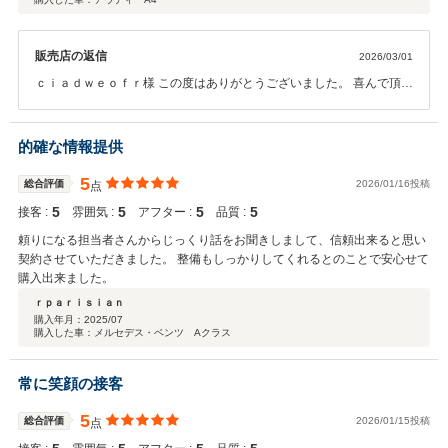
販売店の返信
2026/03/01
ｃｉａｄｗｅｏｆｒ様 この度はありがとうございました。 喜んで頂
き、大変うれしく思います♪ 今後ともよろしくお願いいたします
的確な情報提供
5
総合評価
2026/01/16投稿
点
5
5
5
5
接客 :
雰囲気 :
アフター :
品質 :
頼りになる担当者さんからじっくり話をお聞きしまして、信頼出来ると思い
契約させていただきました。 整備もしっかりしてくれるとのことで安心せて
購入出来ました。
ｒｐａｒｉｓｉａｎ
購入年月：
2025/07
購入した車：メルセデス・ベンツ Aクラス
常に笑顔の接客
5
総合評価
2026/01/15投稿
点