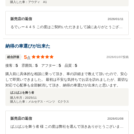
購入した車：アウディ A1
販売店の返信
2026/01/11
るでぃー４４５ この度はご契約いただきまして誠にありがとうござい
ました。その後お車の状態はいかがでしょうか？ 今回はこのような高
い評価をいただきまして、社員一同心から感謝しております。 何かお
困りの際はぜひお気軽にお立ち寄りください。 今後とも、どうぞよろ
納得の車選びが出来た
しくお願いいたします。
5
総合評価
2026/01/07投稿
点
5
5
5
5
接客 :
雰囲気 :
アフター :
品質 :
購入前に具体的な相談に乗って頂き、車の詳細まで教えて頂いたので、安心
して即買いできました。 最初は不安な気持ちでお店を訪れましたが、親切な
対応で心配事も全部解消して頂き、納得の車選びが出来たと思います。
ばぶばぶを舞う者
購入年月：
2025/11
購入した車：メルセデス・ベンツ Cクラス
販売店の返信
2026/01/08
ばぶばぶを舞う者 様 この度は弊社を選んで頂きありがとうございま
す。 またよろしくお願いいたします！