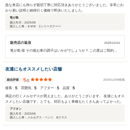
急な来店にも拘らず親切丁寧に対応頂きありがとうございました。非常にわ
かり易い説明と納得行く価格で即決いたしました。
竜が島
購入年月：
2025/09
購入した車：ＢＭＷ 2シリーズクーペ
販売店の返信
2025/12/14
竜が島 様 その後お車の調子はいかがでしょうか？ この度はご契約頂
きまして、誠にありがとうございます。また、このような高い評価の
クチコミを頂き、大変うれしく思います。 お客様に喜んで頂けること
が、何よりも私共の励みになります。車内外のクリーニングやお車の
友達にもオススメしたい店舗
細部に渡るご説明も、今後より一層社員全員で徹底させたいと思って
おります。またぜひお気軽にお立ち寄りください。 今後ともどうぞ宜
5
総合評価
2025/12/09投稿
点
しくお願い致します。
5
5
5
5
接客 :
雰囲気 :
アフター :
品質 :
満足の行くメルセデスが買えました。ありがとうございます。 友達にもオス
スメしたい店舗です。とても、対応もよく車種もたくさんあってよかった。
アドオン
購入年月：
2025/08
購入した車：メルセデス・ベンツ Bクラス