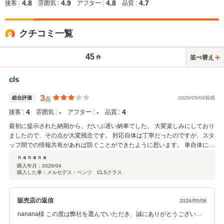
4.8
4.9
4.8
4.7
接客 :
雰囲気 :
アフター :
品質 :
クチコミ一覧
45
並べ替え
件
cls
3
総合評価
2026/05/04投稿
点
4
‐
‐
4
接客 :
雰囲気 :
アフター :
品質 :
最初に提示された納期から、だいぶ遅い納車でした。 大変楽しみにしており
ましたので、その点が大変残念です。 対応自体は丁寧だったのですが、スタ
ッフ間での情報共有があれば防ぐことができたように思います。 車自体には
満足していますので、総合評価は３とされていただきます。
ｎａｎａｎａ
購入年月：
2026/04
購入した車：メルセデス・ベンツ CLSクラス
販売店の返信
2026/05/08
nanana様 この度は弊社を選んでいただき、誠にありがとうございま
す。 至らない部分があり、ご迷惑をおかけして申し訳ございません。