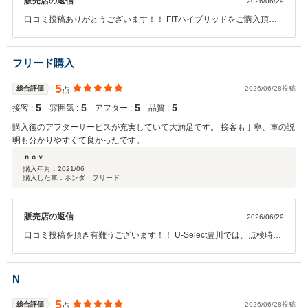
販売店の返信
2026/06/29
口コミ投稿ありがとうございます！！ FITハイブリッドをご購入頂き
ご満足頂けてスタッフ一同 大変うれしく感じております！！ 今後のメ
ンテナンスも是非U-Select豊川にお任せ下さいませ。 どうぞよろしく
お願いいたします。
フリード購入
5
総合評価
2026/06/28投稿
点
5
5
5
5
接客 :
雰囲気 :
アフター :
品質 :
購入後のアフターサービスが充実していて大満足です。 接客も丁寧、車の説
明も分かりやすくて良かったです。
ｎｏｖ
購入年月：
2021/06
購入した車：ホンダ フリード
販売店の返信
2026/06/29
口コミ投稿を頂き有難うございます！！ U-Select豊川では、点検時や
車検時のご説明において少しでも分かり易くお伝えする目的として 画
像レポートなども活用させて頂いております。今後も末永くご利用頂
けるようにスタッフ一同努めて参りますので、 どうぞよろしくお願い
N
いたします。
5
総合評価
2026/06/28投稿
点