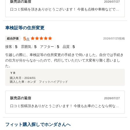
販売店の返信
2026/07/27
口コミ投稿を頂きありがとうございます！ 今後も点検や車検などでも
是非ご利用下さいませ。 どうぞよろしくお願いします！
車検証等の住所変更
5
総合評価
2026/07/25投稿
点
5
5
5
5
接客 :
雰囲気 :
アフター :
品質 :
引越しの際に、車検証等の住所変更の手続きで伺いました。自分では手続き
の仕方が分からなかったので、代行していただいて大変有り難く思いまし
た。
ＹＲ
購入年月：
2024/01
購入した車：ホンダ フィットハイブリッド
販売店の返信
2026/07/27
口コミ投稿頂きありがとうございます！ 今後もお車のことなら何なり
とお申し付け下さいませ！ よろしくお願いします！！
フィット購入探しでホンダさんへ