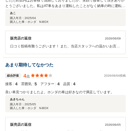
したため店内はお客様で混雑しておりましたが、笑顔で接客して頂きありが
とうございました。私はAT車をあまり運転したことがなく納車の時に運転の
仕方まで親切に教えて頂きとても感謝しております。アフターサービスも細
あこ
く気にして頂いてるのでなにかと安心しております。今後ともこちらを利用
購入年月：
2025/04
購入した車：ホンダ N-BOX
させて頂きたいと思います。
販売店の返信
2026/06/09
口コミ投稿有難うございます！ また、当店スタッフへの温かいお言葉
まで掛けて頂き感謝申し上げます。 店内にはフリードリンクコーナ
ー、雑誌、フリーWi-Fi、 またキッズコーナーもありますので、点検
や整備でご来店の際も是非ゆっくりと お過ごし下さいませ。今後とも
あまり期待してなかつた
末永いお付き合いの程よろしくお願いします！
4
総合評価
2026/06/04投稿
点
4
5
4
4
接客 :
雰囲気 :
アフター :
品質 :
良い車見つかりましたよ。ホンダの車は好きなので満足しています。
あきちゃん
購入年月：
2025/05
購入した車：ホンダ N-BOX
販売店の返信
2026/06/05