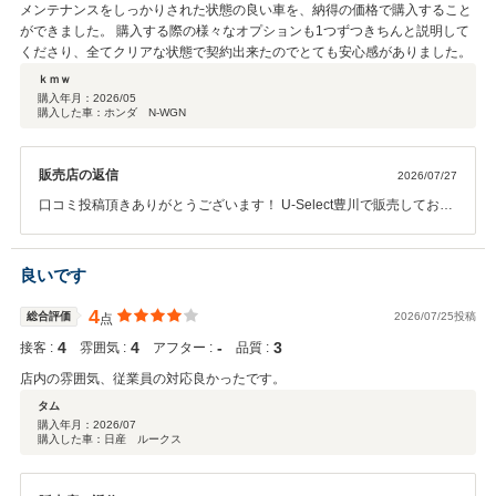
メンテナンスをしっかりされた状態の良い車を、納得の価格で購入すること
ができました。 購入する際の様々なオプションも1つずつきちんと説明して
くださり、全てクリアな状態で契約出来たのでとても安心感がありました。
ｋｍｗ
購入年月：
2026/05
購入した車：ホンダ N-WGN
販売店の返信
2026/07/27
口コミ投稿頂きありがとうございます！ U-Select豊川で販売しており
ます中古車は全て諸費用を含めた 総額表示にて掲載しております。延
長保証や希望番号、点検パックや用品は 全てお客様のご意向をお伺い
した上でお見積りを作成しております。 今回のご契約におきまして、
良いです
安心を頂けたとのことで何よりでございます。 今後のアフターメンテ
ナンスもお任せ下さいませ！ どうぞよろしくお願いします！！
4
総合評価
2026/07/25投稿
点
4
4
‐
3
接客 :
雰囲気 :
アフター :
品質 :
店内の雰囲気、従業員の対応良かったです。
タム
購入年月：
2026/07
購入した車：日産 ルークス