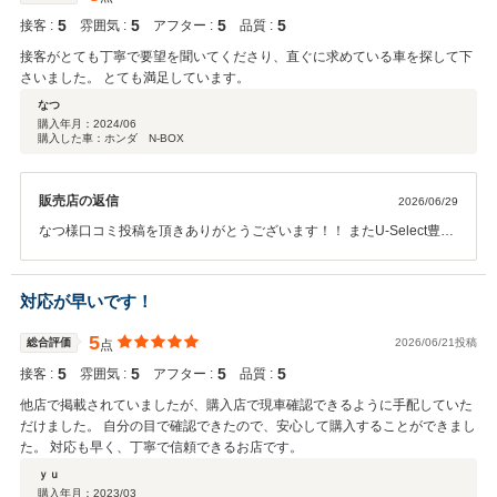
5
5
5
5
接客 :
雰囲気 :
アフター :
品質 :
接客がとても丁寧で要望を聞いてくださり、直ぐに求めている車を探して下
さいました。 とても満足しています。
なつ
購入年月：
2024/06
購入した車：ホンダ N-BOX
販売店の返信
2026/06/29
なつ様口コミ投稿を頂きありがとうございます！！ またU-Select豊川
スタッフのお客様対応においても、お褒めの言葉を頂き感謝申し上げ
ます。 今後も末永いお付合いの程よろしくお願いいたします。
対応が早いです！
5
総合評価
2026/06/21投稿
点
5
5
5
5
接客 :
雰囲気 :
アフター :
品質 :
他店で掲載されていましたが、購入店で現車確認できるように手配していた
だけました。 自分の目で確認できたので、安心して購入することができまし
た。 対応も早く、丁寧で信頼できるお店です。
ｙｕ
購入年月：
2023/03