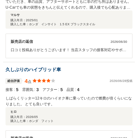
ていただき、車の品質、アフターサポートともに非の打ち所はありません。
U-Carでも車の状態をきちんと伝えてくれるので、購入後でも心配ありませ
ん。安心して相談できるショップです。
マルサ
購入年月：
2025/01
購入した車：ホンダ インサイト 1.5 EX ブラックスタイル
販売店の返信
2026/06/30
口コミ投稿ありがとうございます！ 当店スタッフの接客対応やサポー
ト体制につきまして、 身に余る程のお褒めの言葉を頂き感激しており
ます！ 今後も末永くお付き合い頂けるように努めてまいります。 どう
ぞよろしくお願いします！
久しぶりのハイブリッド車
4
総合評価
2026/06/28投稿
点
5
3
5
4
接客 :
雰囲気 :
アフター :
品質 :
しばらくリッター12キロのハイオク車に乗っていたので燃費が倍くらいにな
りました。 とても良いです。
ヒロ
購入年月：
2026/05
購入した車：ホンダ フィット