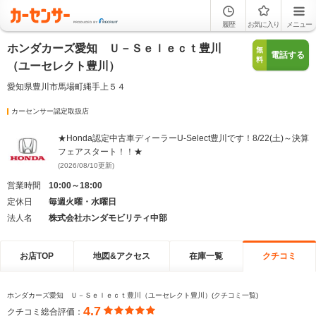
履歴
お気に入り
メニュー
ホンダカーズ愛知 Ｕ－Ｓｅｌｅｃｔ豊川
無
電話する
料
（ユーセレクト豊川）
愛知県豊川市馬場町縄手上５４
カーセンサー認定取扱店
★Honda認定中古車ディーラーU-Select豊川です！8/22(土)～決算
フェアスタート！！★
(2026/08/10更新)
営業時間
10:00～18:00
定休日
毎週火曜・水曜日
法人名
株式会社ホンダモビリティ中部
お店TOP
地図&アクセス
在庫一覧
クチコミ
ホンダカーズ愛知 Ｕ－Ｓｅｌｅｃｔ豊川（ユーセレクト豊川）(クチコミ一覧)
4.7
クチコミ総合評価：