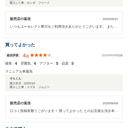
購入した車：ホンダ フリード
販売店の返信
2026/06/22
いつもユーセレクト豊川をご利用頂きありがとうございます。 また口
コミ投稿もありがとうございます！！ ユーセレクト豊川では、他店に
展示されている中古車も安心してご購入頂けるように、 豊富な写真や
車両品質評価書などで詳しくご説明させて頂く事を、 商談で心掛けて
買ってよかった
おります。 今後もメンテナンスでのご来店をスタッフ一同お待ちして
おります。 どうぞよろしくお願いします！！
4
総合評価
2026/06/06投稿
点
4
4
5
5
接客 :
雰囲気 :
アフター :
品質 :
マニュアル車最高
そらくん
購入年月：
2025/10
購入した車：スズキ ジムニー
販売店の返信
2026/06/09
口コミ投稿有難うございます！ 買ってよかった とのお言葉を頂き本当
に感謝しております。 当店では、Honda車以外のお車でも点検、車
検、整備を しっかりと実施して参りますので今後ともよろしくお願い
します！