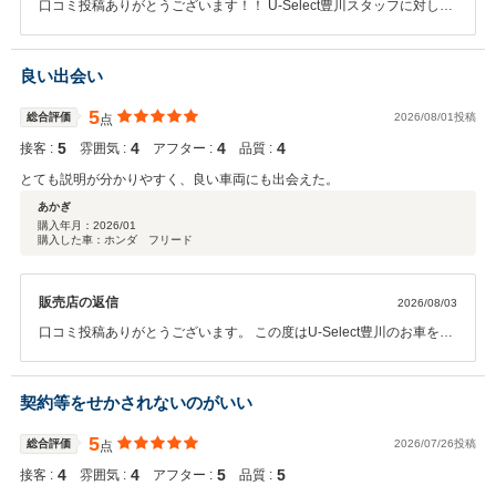
口コミ投稿ありがとうございます！！ U-Select豊川スタッフに対して
非常に高い評価と展示車両についても ご満足を頂き大変ありがとうご
ざいます！！ このようなお客様のお褒めの言葉が何よりの励みになり
ます。 今後も末永くお付き合いを頂けるようにスタッフ一同努めて参
良い出会い
ります。 どうぞよろしくお願いいたします。
5
総合評価
2026/08/01投稿
点
5
4
4
4
接客 :
雰囲気 :
アフター :
品質 :
とても説明が分かりやすく、良い車両にも出会えた。
あかぎ
購入年月：
2026/01
購入した車：ホンダ フリード
販売店の返信
2026/08/03
口コミ投稿ありがとうございます。 この度はU-Select豊川のお車をお
選び頂き感謝申し上げます。 今後もどうぞよろしくお願いいたしま
す。
契約等をせかされないのがいい
5
総合評価
2026/07/26投稿
点
4
4
5
5
接客 :
雰囲気 :
アフター :
品質 :