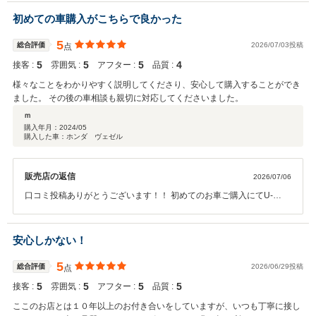
たします！！ 今後もご満足頂けるようにスタッフ全員で取り組んで参
りますので、 末永いお付合いの程よろしくお願いいたします！！
初めての車購入がこちらで良かった
5
総合評価
2026/07/03投稿
点
5
5
5
4
接客 :
雰囲気 :
アフター :
品質 :
様々なことをわかりやすく説明してくださり、安心して購入することができ
ました。 その後の車相談も親切に対応してくださいました。
ｍ
購入年月：
2024/05
購入した車：ホンダ ヴェゼル
販売店の返信
2026/07/06
口コミ投稿ありがとうございます！！ 初めてのお車ご購入にてU-
Select豊川をお選び頂きありがとうございました！！ 今後も安心して
お使い頂けるように担当営業はもちろんですがお店のスタッフ全員で
取組んで参ります。末永いお付合いの程よろしくお願いいたしま
安心しかない！
す！！
5
総合評価
2026/06/29投稿
点
5
5
5
5
接客 :
雰囲気 :
アフター :
品質 :
ここのお店とは１０年以上のお付き合いをしていますが、いつも丁寧に接し