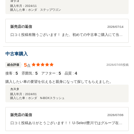
ヨッコ
購入年月：
2024/11
購入した車：ホンダ ステップワゴン
販売店の返信
2026/07/14
口コミ投稿有難うございます！ また、初めての中古車ご購入にて当店
をお選び頂きましたことと、 その後のアフターメンテナンスやスタッ
フ対応につきまして温かいお言葉まで頂き、 感激しております。今後
も点検、車検はじめとしたメンテナンスや お車のお買い替え時も是非
中古車購入
ご用命下さいませ！ どうぞよろしくお願いします！！
5
総合評価
2026/07/05投稿
点
5
5
5
4
接客 :
雰囲気 :
アフター :
品質 :
購入したい車の要望を伝えると親身になって探してもらえました。
カスタ
購入年月：
2024/01
購入した車：ホンダ N-BOXスラッシュ
販売店の返信
2026/07/06
口コミ投稿ありがとうございます！！ U-Select豊川ではグループ在庫
の中からお客様のご要望を お伺いしながらピッタリのお車をお探しい