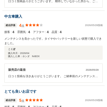
口コミ投稿ありがとうございます。 期待していなかった所から、ご満
足頂けているとの事で 安心いたしました！！ 今後も末永いお付合いの
程よろしくお願いいたします！！
中古車購入
4
総合評価
2026/05/28投稿
点
4
4
4
4
接客 :
雰囲気 :
アフター :
品質 :
メンテナンスを良かったです。タイヤやバッテリーを新しい状態で購入でき
ました。
こくぼ
購入年月：
2026/04
購入した車：ホンダ N-BOX
販売店の返信
2026/05/29
口コミ投稿を頂きありがとうございます。 ご納車前のメンテナンスも
しっかりと実施しておりますので 永く安心してお使い頂ければ幸いで
す。 今後の点検やメンテナンスもお任せ下さいませ！！ どうぞよろし
くお願いいたします。
とても良いお店です
5
総合評価
2026/05/28投稿
点