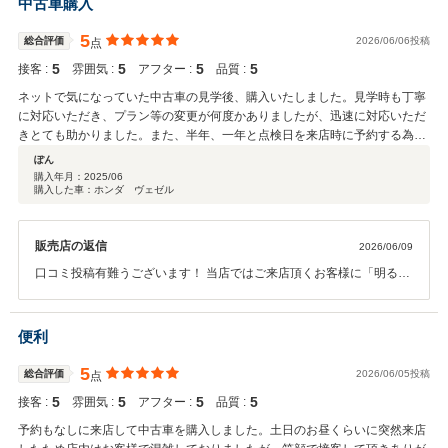
中古車購入
5
総合評価
2026/06/06投稿
点
5
5
5
5
接客 :
雰囲気 :
アフター :
品質 :
ネットで気になっていた中古車の見学後、購入いたしました。見学時も丁寧
に対応いただき、プラン等の変更が何度かありましたが、迅速に対応いただ
きとても助かりました。また、半年、一年と点検日を来店時に予約する為、
安心して乗り続けられます！店内に入った時の大きな挨拶がいつも心地よい
ぽん
です！
購入年月：
2025/06
購入した車：ホンダ ヴェゼル
販売店の返信
2026/06/09
口コミ投稿有難うございます！ 当店ではご来店頂くお客様に「明る
く、元気な挨拶」をモットーに まごころ込めてご来店のご挨拶を心掛
けております。 また、経験豊富な整備士が大切なお車を点検させて頂
いておりますので、 今後とも末永いお付き合いの程どうぞよろしくお
便利
願いします！
5
総合評価
2026/06/05投稿
点
5
5
5
5
接客 :
雰囲気 :
アフター :
品質 :
予約もなしに来店して中古車を購入しました。土日のお昼くらいに突然来店