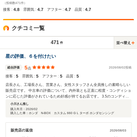
（投稿数471件）
4.8
4.7
4.7
4.7
接客 :
雰囲気 :
アフター :
品質 :
クチコミ一覧
471
並べ替え
件
星の評価、６を付けたい
5
総合評価
2026/08/02投稿
点
5
5
5
5
接客 :
雰囲気 :
アフター :
品質 :
店長さん、工場長さん、営業さん、女性スタッフさん全員推しの素晴らしい
販売店です。 中古車の評価について、内外装とも正直に程度・コンディショ
ンに応じた評価がされているため好感が持てるお店です。 3.5のコンディシ
ョン、評価点6の極上車両も置いてあります。
小川さん推し
購入年月：
2026/02
購入した車：ホンダ N-BOX カスタム 660 G L ターボ ホンダセンシング
販売店の返信
2026/08/03