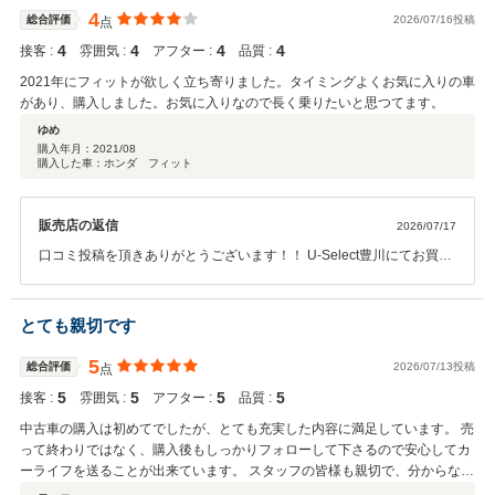
4
総合評価
2026/07/16投稿
点
4
4
4
4
接客 :
雰囲気 :
アフター :
品質 :
2021年にフィットが欲しく立ち寄りました。タイミングよくお気に入りの車
があり、購入しました。お気に入りなので長く乗りたいと思つてます。
ゆめ
購入年月：
2021/08
購入した車：ホンダ フィット
販売店の返信
2026/07/17
口コミ投稿を頂きありがとうございます！！ U-Select豊川にてお買い
求めを頂きましたFITを長くお乗り頂き ありがとうございます！！今
後も末永くお付き合いを頂けるように努めて参りますので よろしくお
願いいたします。
とても親切です
5
総合評価
2026/07/13投稿
点
5
5
5
5
接客 :
雰囲気 :
アフター :
品質 :
中古車の購入は初めてでしたが、とても充実した内容に満足しています。 売
って終わりではなく、購入後もしっかりフォローして下さるので安心してカ
ーライフを送ることが出来ています。 スタッフの皆様も親切で、分からない
ことにも丁寧に対応していただきました。 とてもおすすめのお店です。