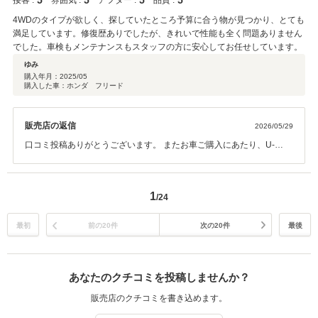
5
5
5
5
接客 :
雰囲気 :
アフター :
品質 :
4WDのタイプが欲しく、探していたところ予算に合う物が見つかり、とても
満足しています。修復歴ありでしたが、きれいで性能も全く問題ありません
でした。車検もメンテナンスもスタッフの方に安心してお任せしています。
ゆみ
購入年月：
2025/05
購入した車：ホンダ フリード
販売店の返信
2026/05/29
口コミ投稿ありがとうございます。 またお車ご購入にあたり、U-
Select豊川をお選び頂き誠にありがとうございました。 当店では展示
に出ていない中古車でも経験豊富な営業スタッフが、出来得る限り ご
希望のご条件に合わせて他の展示場や入庫前の中古車からお探しして
1
/24
おります。 今後も点検やメンテナンスを通して末永いお付合いの程よ
ろしくお願いいたします。
最初
前の20件
次の20件
最後
あなたのクチコミを投稿しませんか？
販売店のクチコミを書き込めます。