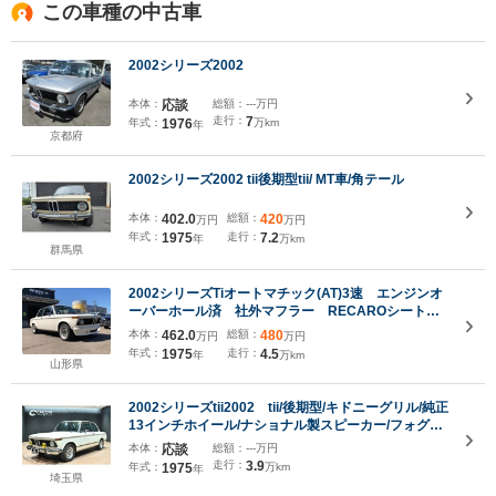
この車種の中古車
2002シリーズ2002
本体：
応談
総額：
---万円
走行：
7
年式：
1976
万km
年
京都府
2002シリーズ2002 tii後期型tii/ MT車/角テール
本体：
402.0
総額：
420
万円
万円
年式：
1975
走行：
7.2
年
万km
群馬県
2002シリーズTiオートマチック(AT)3速 エンジンオ
ーバーホール済 社外マフラー RECAROシート
社外アルミホイール
本体：
462.0
総額：
480
万円
万円
年式：
1975
走行：
4.5
年
万km
山形県
2002シリーズtii2002 tii/後期型/キドニーグリル/純正
13インチホイール/ナショナル製スピーカー/フォグラ
イト/3連メーター/角テール
本体：
応談
総額：
---万円
走行：
3.9
年式：
1975
万km
年
埼玉県