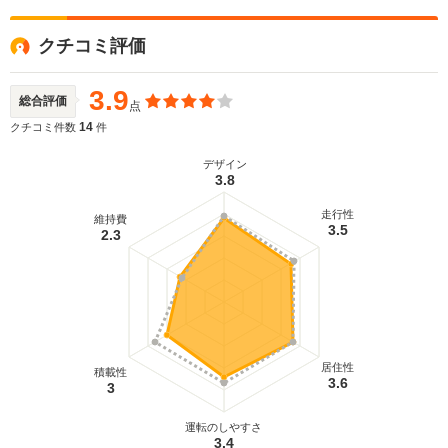
クチコミ評価
3.9
総合評価
点
14
クチコミ件数
件
デザイン
3.8
走行性
維持費
3.5
2.3
居住性
積載性
3.6
3
運転のしやすさ
3.4