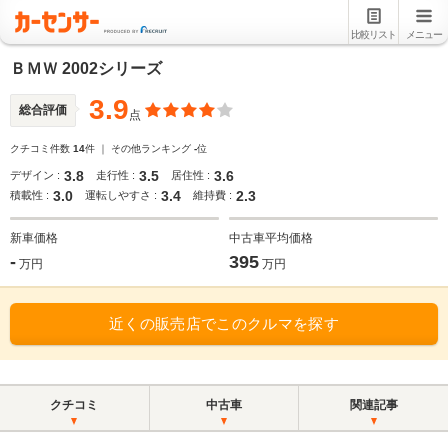
比較リスト
メニュー
ＢＭＷ 2002シリーズ
3.9
総合評価
点
クチコミ件数
14
件 ｜ その他ランキング
-
位
3.8
3.5
3.6
デザイン :
走行性 :
居住性 :
3.0
3.4
2.3
積載性 :
運転しやすさ :
維持費 :
新車価格
中古車平均価格
-
395
万円
万円
近くの販売店でこのクルマを探す
クチコミ
中古車
関連記事