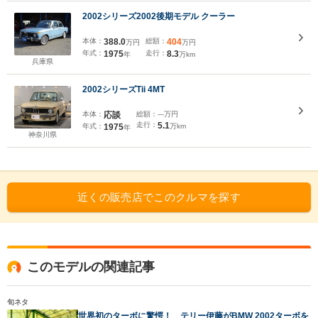
2002シリーズ2002後期モデル クーラー
本体：
388.0
総額：
404
万円
万円
年式：
1975
走行：
8.3
年
万km
兵庫県
2002シリーズTii 4MT
本体：
応談
総額：
---万円
走行：
5.1
年式：
1975
万km
年
神奈川県
近くの販売店でこのクルマを探す
このモデルの関連記事
旬ネタ
世界初のターボに驚愕！ テリー伊藤がBMW 2002ターボを