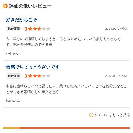
評価の低いレビュー
好きだからこそ
3
総合評価
2014/02/27投稿
古い車なので躊躇してしまうところもあるが 思っているよりもやさしく
て、充分普段使いのできる車。
mojoさん
敏感でちょっとうざいです
3
総合評価
2013/03/29投稿
本当に素晴らしいなと思った車。乗り心地もよいしハッピーな気分になるこ
とができる素晴らしい車だと思う
hsshsさん
クチコミをもっと見る