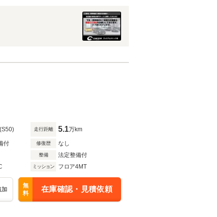
5.1
(S50)
万km
走行距離
備付
なし
修復歴
法定整備付
整備
C
フロア4MT
ミッション
無
在庫確認・見積依頼
追加
料