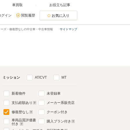
車買取
お役立ち記事
ログイン
閲覧履歴
お気に入り
シリーズ・修復歴なしの中古車・中古車情報
サイトマップ
ミッション
AT/CVT
MT
新着物件
未登録車
支払総額あり
メーカー系販売店
修復歴なし
クーポン付き
車両品質評価書
購入プラン付き
付き