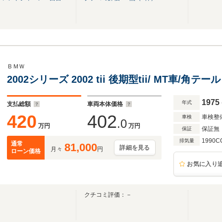
ＢＭＷ
2002シリーズ 2002 tii 後期型tii/ MT車/角テール
1975
年式
支払総額
車両本体価格
420
402
車検整
車検
.0
万円
万円
保証無
保証
1990C
排気量
通常
81,000
詳細を見る
月々
円
ローン価格
お気に入り
クチコミ評価：－