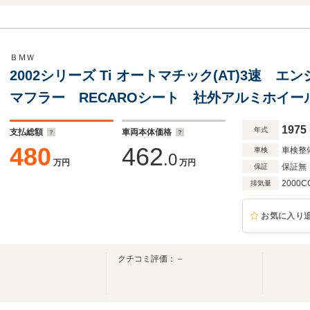
ＢＭＷ
2002シリーズ Ti オートマチック(AT)3速 
マフラー RECAROシート 社外アルミホイー
1975
年式
支払総額
車両本体価格
480
462
車検整
車検
.0
万円
万円
保証無
保証
2000C
排気量
お気に入り
クチコミ評価：－