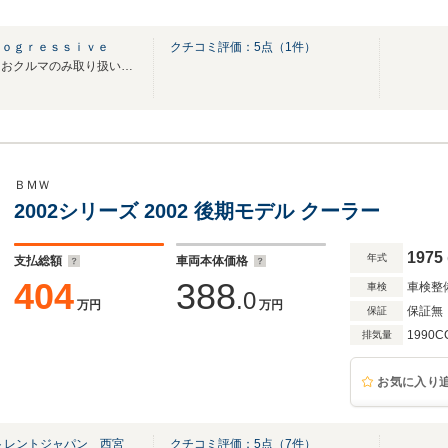
ｒｏｇｒｅｓｓｉｖｅ
クチコミ評価：
5
点（
1
件）
品質と価格を追求し、厳選したおクルマのみ取り扱い致します。
ＢＭＷ
2002シリーズ 2002 後期モデル クーラー
1975
年式
支払総額
車両本体価格
404
388
車検整
車検
.0
万円
万円
保証無
保証
1990C
排気量
お気に入り
トレントジャパン 西宮
クチコミ評価：
5
点（
7
件）