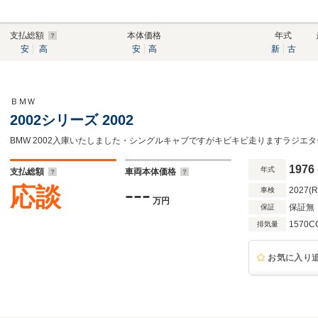
支払総額
本体価格
年式
安
高
安
高
新
古
ＢＭＷ
2002シリーズ 2002
1976
年式
支払総額
車両本体価格
---
応談
2027(
車検
万円
保証無
保証
1570C
排気量
お気に入り