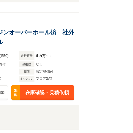
エンジンオーバーホール済 社外
ル
4.5
(S50)
万km
走行距離
備付
なし
修復歴
法定整備付
整備
C
フロア3AT
ミッション
無
在庫確認・見積依頼
追加
料