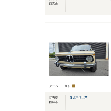
西宮市
クーペ
薄茶
群馬県
赤城車体工業
館林市