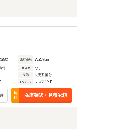
7.2
(S50)
万km
走行距離
備付
なし
修復歴
法定整備付
整備
C
フロア4MT
ミッション
無
在庫確認・見積依頼
追加
料