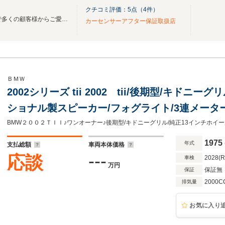
クチコミ評価：
5
点（
4
件）
自動車屋開業30年！地域密着で多くの顧客様からご愛顧頂き誠にありがとうございます。
カーセンサーアフター保証取扱店
ＢＭＷ
2002シリーズ tii 2002 tii/後期型/キドニ
ショナル製スピーカー/フォグライト/3連メータ
1975
年式
支払総額
車両本体価格
---
応談
2028(
車検
万円
保証無
保証
2000C
排気量
お気に入り