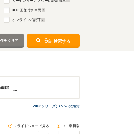
カーセンサーアフター保証対象車
360
°画像付き車両
オンライン相談可
6
条件をクリア
台 検索する
---
新車時)
---
2002シリーズ(ＢＭＷ)の燃費
スライドショーで見る
中古車相場