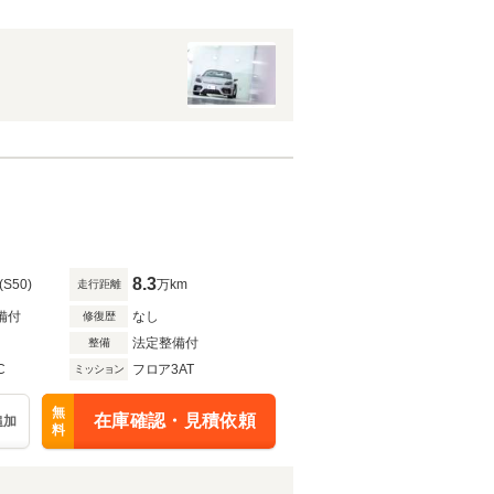
8.3
(S50)
万km
走行距離
備付
なし
修復歴
法定整備付
整備
C
フロア3AT
ミッション
無
在庫確認・見積依頼
追加
料