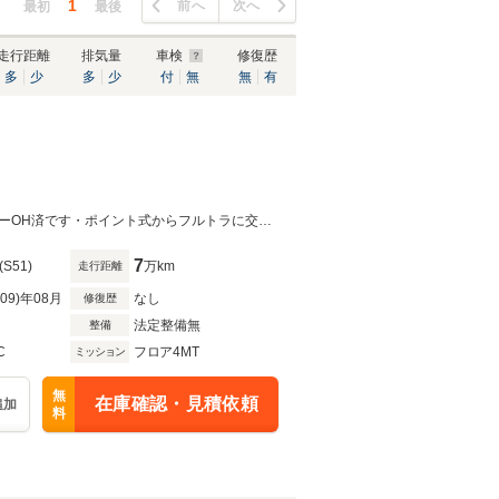
1
前へ
次へ
最初
最後
走行距離
排気量
車検
修復歴
多
少
多
少
付
無
無
有
BMW 2002入庫いたしました・シングルキャブですがキビキビ走りますラジエターOH済です・ポイント式からフルトラに交換してあります
7
(S51)
万km
走行距離
R09)年08月
なし
修復歴
法定整備無
整備
C
フロア4MT
ミッション
無
在庫確認・見積依頼
追加
料