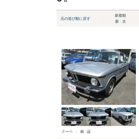
台
新着順
元の並び順に戻す
新
古
クーペ
銀