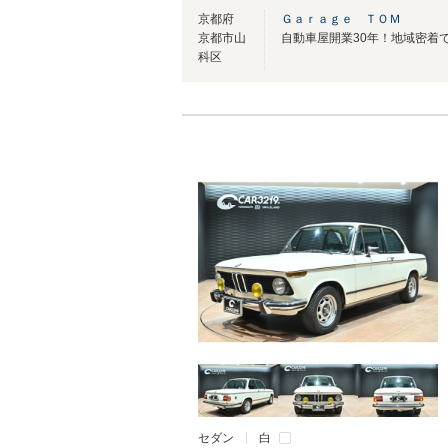
京都府
Ｇａｒａｇｅ ＴＯＭ
京都市山
科区
セダン
白