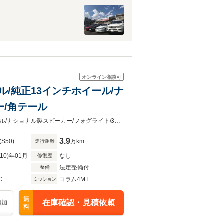
オンライン相談可
ーグリル/純正13インチホイール/ナ
ー/角テール
BMW２００２ＴＩＩ♪ワンオーナー♪後期型/キドニーグリル/純正13インチホイール/ナショナル製スピーカー/フォグライト/3連メーター/角テール
3.9
(S50)
万km
走行距離
R10)年01月
なし
修復歴
法定整備付
整備
C
コラム4MT
ミッション
無
在庫確認・見積依頼
追加
料