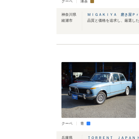
クーペ
薄茶
神奈川県
ＭＩＧＡＫＩＹＡ 磨き屋Ｐ
綾瀬市
クーペ
青
兵庫県
ＴＯＲＲＥＮＴ ＪＡＰＡＮ 