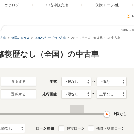
カタログ
中古車販売店
保険/ローン/他
2002
古車
全国のＢＭＷ
2002シリーズの中古車
2002シリーズ・修復歴なしの中古車
ズ 修復歴なし（全国）の中古車
〜
年式
選択する
〜
走行距離
選択する
上限なし
ローン種類
通常ローン
残価・据置ローン