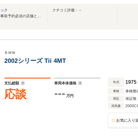
トック
クチコミ評価：－
【事前予約制】こちらの店舗は事前予約必須の店舗となります。予めご了承ください。
ＢＭＷ
2002シリーズ Tii 4MT
1975
年式
支払総額
車両本体価格
---
応談
車検整
車検
万円
保証無
保証
2000C
排気量
お気に入り