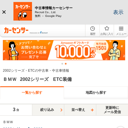
中古車情報カーセンサー
表示
Recruit Co., Ltd.
無料 － Google Play
履歴
お気に入り
メニュー
2002シリーズ・ETCの中古車・中古車情報
ＢＭＷ 2002シリーズ ETC装備
一覧から探す
地図から探す
更新時に
3
絞り込み
並べ替え
台
メール受信
ＢＭＷ