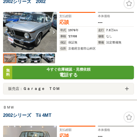
2002シリーズ 2002
支払総額
本体価格
応談
---
年式
1976
年
走行
7.0
万km
車検
'27/08
修復
なし
保証
保証無
整備
法定整備無
住所
京都府京都市山科区
今すぐ在庫確認・見積依頼
無
電話する
料
販売店：
Ｇａｒａｇｅ ＴＯＭ
ＢＭＷ
2002シリーズ Tii 4MT
支払総額
本体価格
応談
---