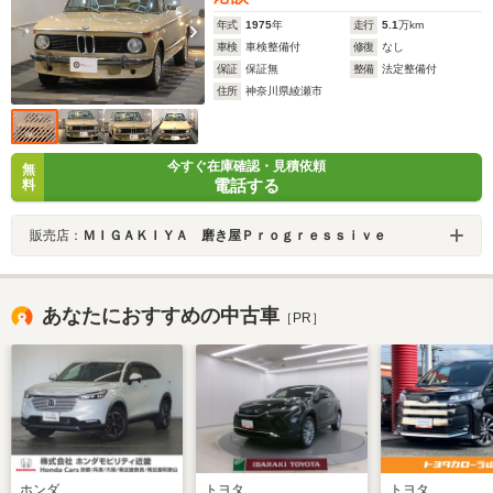
年式
1975
年
走行
5.1
万km
車検
車検整備付
修復
なし
保証
保証無
整備
法定整備付
住所
神奈川県綾瀬市
今すぐ在庫確認・見積依頼
無
電話する
料
販売店：
ＭＩＧＡＫＩＹＡ 磨き屋Ｐｒｏｇｒｅｓｓｉｖｅ
あなたにおすすめの中古車
［PR］
ホンダ
トヨタ
トヨタ