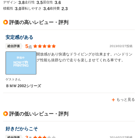
サイズ
1.74m
1.74m
1.
3.8
3.5
3.6
デザイン :
走行性 :
居住性 :
全長
全長
(全長x全幅x全高)
3.0
3.4
2.3
積載性 :
運転しやすさ :
維持費 :
4.04m
4.04m
4.
評価の高いレビュー・評判
ホイールベース
ホイールベース
ホイー
安定感がある
-m
-m
5
総合評価
2013/02/27投稿
点
開放感があり快適なドライビングが出来ます。ハンドリン
グ性能も抜群なので走りを楽しませてくれる車です。
WLTCモード
-
-
-
燃費
ゲストさん
ＢＭＷ 2002シリーズ
もっと見る
排気量
2793～2979cc
3201～3245cc
3201～32
駆動方式
FR
FR
FR
評価の低いレビュー・評判
好きだからこそ
3
総合評価
2014/02/27投稿