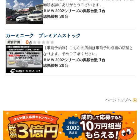
顧頂き誠にありがとうございます。
1
ＢＭＷ 2002シリーズの
掲載台数
台
30
総掲載数
台
カーミニーク プレミアムストック
0
総合評価
点
【事前予約制】こちらの店舗は事前予約必須の店舗と
なります。予めご了承ください。
1
ＢＭＷ 2002シリーズの
掲載台数
台
20
総掲載数
台
ページトップへ