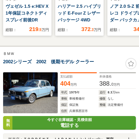
ヴェゼル 1.5 e:HEV X
ハリアー 2.5 ハイブリ
ノア 2.0 S-Z
1年保証コネクトディ
ッド E-Four Z レザー
レコ ドライブ
スプレイ前後DR
パッケージ 4WD
ダー バックカ
ETC シート
219
372
3
総額：
.5
万円
総額：
.3
万円
総額：
ハンドルヒータ
側電動スライ
クルーズコン
ＢＭＷ
クルコン
2002シリーズ 2002 後期モデル クーラー
支払総額
本体価格
404
388.
0
万円
万円
年式
1975
年
走行
8.3
万km
車検
車検整備付
修復
なし
保証
保証無
整備
法定整備付
住所
兵庫県西宮市
今すぐ在庫確認・見積依頼
無
電話する
料