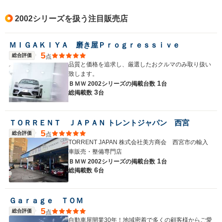
2002シリーズを扱う注目販売店
ＭＩＧＡＫＩＹＡ 磨き屋Ｐｒｏｇｒｅｓｓｉｖｅ
5
総合評価
点
品質と価格を追求し、厳選したおクルマのみ取り扱い
致します。
1
ＢＭＷ 2002シリーズの
掲載台数
台
3
総掲載数
台
ＴＯＲＲＥＮＴ ＪＡＰＡＮ トレントジャパン 西宮
5
総合評価
点
TORRENT JAPAN 株式会社美方商会 西宮市の輸入
車販売・整備専門店
1
ＢＭＷ 2002シリーズの
掲載台数
台
6
総掲載数
台
Ｇａｒａｇｅ ＴＯＭ
5
総合評価
点
自動車屋開業30年！地域密着で多くの顧客様からご愛