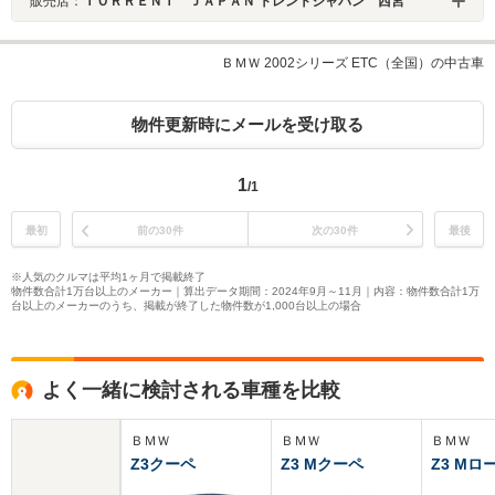
販売店：
ＴＯＲＲＥＮＴ ＪＡＰＡＮ トレントジャパン 西宮
ＢＭＷ 2002シリーズ ETC（全国）の中古車
物件更新時にメールを受け取る
1
/1
最初
前の30件
次の30件
最後
※人気のクルマは平均1ヶ月で掲載終了
物件数合計1万台以上のメーカー｜算出データ期間：2024年9月～11月｜内容：物件数合計1万
台以上のメーカーのうち、掲載が終了した物件数が1,000台以上の場合
よく一緒に検討される車種を比較
ＢＭＷ
ＢＭＷ
ＢＭＷ
Z3クーペ
Z3 Mクーペ
Z3 M