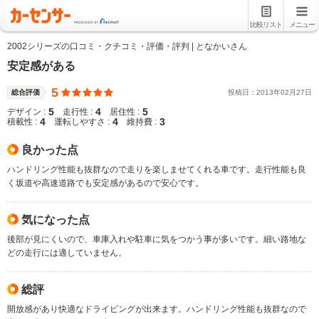
比較リスト
メニュー
2002シリーズの口コミ・クチコミ・評価・評判 | となかいさん
安定感がある
5
総合評価
投稿日：
2013
年
02
月
27
日
5
4
5
デザイン :
走行性 :
居住性 :
4
4
3
積載性 :
運転しやすさ :
維持費 :
良かった点
ハンドリング性能も抜群なので走りを楽しませてくれる車です。走行性能も良
く坂道や高速道路でも安定感があるので安心です。
気になった点
後部が見にくいので、車庫入れや駐車に気をつかう事が多いです。細い路地な
どの走行には適していません。
総評
開放感があり快適なドライビングが出来ます。ハンドリング性能も抜群なので