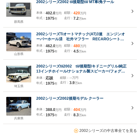
2002シリーズ2002 tii後期型tii/ MT車/角テール
本体：
402.0
総額：
420
万円
万円
年式：
1975
走行：
7.2
年
万km
群馬県
2002シリーズTiオートマチック(AT)3速 エンジンオ
ーバーホール済 社外マフラー RECAROシート
社外アルミホイール
本体：
462.0
総額：
480
万円
万円
年式：
1975
走行：
4.5
年
万km
山形県
2002シリーズtii2002 tii/後期型/キドニーグリル/純正
13インチホイール/ナショナル製スピーカー/フォグラ
イト/3連メーター/角テール
本体：
応談
総額：
---万円
走行：
3.9
年式：
1975
万km
年
埼玉県
2002シリーズ2002後期モデル クーラー
本体：
388.0
総額：
404
万円
万円
年式：
1975
走行：
8.3
年
万km
兵庫県
2002シリーズの中古車全てを見る