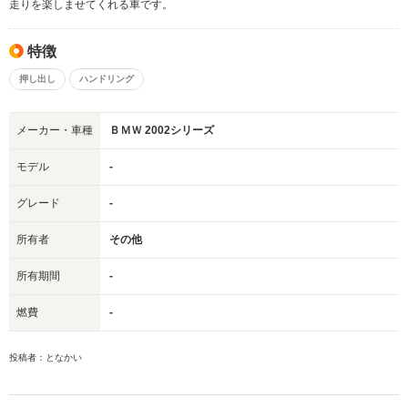
走りを楽しませてくれる車です。
特徴
押し出し
ハンドリング
メーカー・車種
ＢＭＷ 2002シリーズ
モデル
-
グレード
-
所有者
その他
所有期間
-
燃費
-
投稿者：となかい