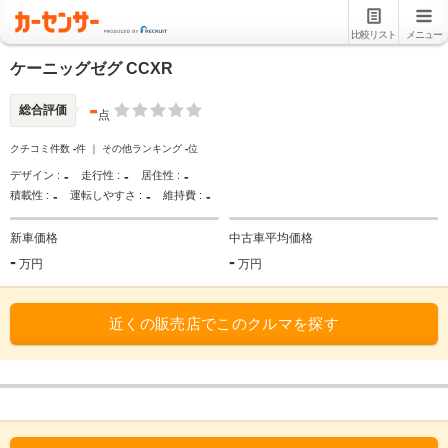
比較リスト
メニュー
ケーニッグゼグ CCXR
-
総合評価
点
クチコミ件数
-
件 ｜ その他ランキング
-
位
-
-
-
デザイン :
走行性 :
居住性 :
-
-
-
積載性 :
運転しやすさ :
維持費 :
新車価格
中古車平均価格
-
-
万円
万円
近くの販売店でこのクルマを探す