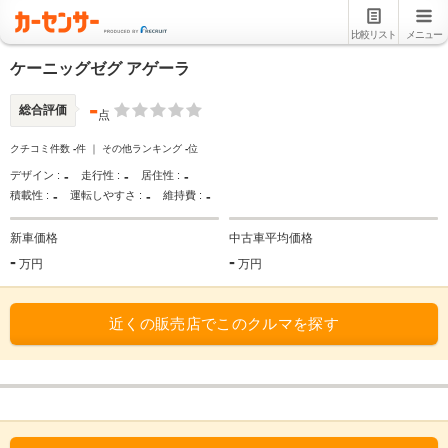
比較リスト
メニュー
ケーニッグゼグ アゲーラ
-
総合評価
点
クチコミ件数
-
件 ｜ その他ランキング
-
位
-
-
-
デザイン :
走行性 :
居住性 :
-
-
-
積載性 :
運転しやすさ :
維持費 :
新車価格
中古車平均価格
-
-
万円
万円
近くの販売店でこのクルマを探す