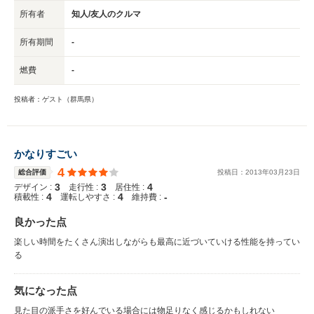
所有者
知人/友人のクルマ
所有期間
-
燃費
-
投稿者：ゲスト（群馬県）
かなりすごい
4
総合評価
投稿日：
2013
年
03
月
23
日
3
3
4
デザイン :
走行性 :
居住性 :
4
4
-
積載性 :
運転しやすさ :
維持費 :
良かった点
楽しい時間をたくさん演出しながらも最高に近づいていける性能を持ってい
る
気になった点
見た目の派手さを好んでいる場合には物足りなく感じるかもしれない