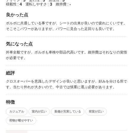
4
3
-
積載性 :
運転しやすさ :
維持費 :
良かった点
ボルボに共通している事ですが、シートの出来が良いので疲れにくいです。
そこそこパワーがありますが、パワーに見合った足回りも良いです。
気になった点
外車全般ですが、ボルボも車検や部品代高いです。維持費はそれなりの覚悟
が必要です。
総評
クロスオーバーを意識したデザインが良いと思いますが、好みを分ける所で
す。当たり外れが大きいので、中古では慎重に選ぶ必要があります。
特徴
カジュアル
室内が広い
装備が充実している
荷室が広い
荷物が載せやすい