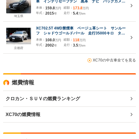
車 インテリセーフテン 黒革 ナビ バックカメ
ラ スマートキー DSRC キセノン 前後パークト
本体：
159.8
総額：
173.8
万円
万円
ロニック ステアリングヒーター アイシン製8速オ
年式：
2015
走行：
5.4
年
万km
ートマ 2オナ 禁煙車 整備記録簿 2015モデル
埼玉県
XC702.5T 4WD禁煙車 ベージュ革シート サンルー
フ シャドウゴールドパール 走行35000キロ ター
ボ 2003年モデル 4WD ダンロップオールシーズ
本体：
108.0
総額：
118
万円
万円
ンタイヤ ルーフレール 樹脂バンパー キーレス
年式：
2002
走行：
3.5
年
万km
スペアキー
京都府
XC70の中古車全てを見る
燃費情報
クロカン・ＳＵＶの燃費ランキング
XC70の燃費情報