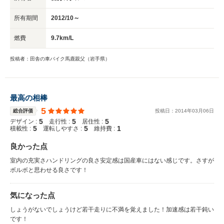
所有期間
2012/10～
燃費
9.7km/L
投稿者：田舎の車バイク馬鹿親父（岩手県）
最高の相棒
5
総合評価
投稿日：
2014
年
03
月
06
日
5
5
5
デザイン :
走行性 :
居住性 :
5
5
1
積載性 :
運転しやすさ :
維持費 :
良かった点
室内の充実さハンドリングの良さ安定感は国産車にはない感じです。さすが
ボルボと思わせる良さです！
気になった点
しょうがないでしょうけど若干走りに不満を覚えました！加速感は若干鈍い
です！