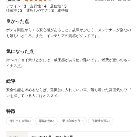
3
4
3
デザイン :
走行性 :
居住性 :
3
3
-
積載性 :
運転しやすさ :
維持費 :
良かった点
ボディ剛性からくる安心感があること。故障が少なく、メンテナスが楽なの
も嬉しいところ。また、インテリアの質感がグッドです。
気になった点
街へのチョイ乗りとかには、威圧感があり使い難いです。燃費が悪いのもマ
イナス点。
総評
安全性能を求めるならば、選択肢に入れていい車。落ち着いた雰囲気のワゴ
ンを探している人にはオススメ。
特徴
押し出しが強い
悪路に強い
乗り心地が良い
信頼性が高い