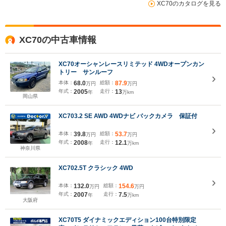
XC70のカタログを見る
XC70の中古車情報
XC70オーシャンレースリミテッド 4WDオープンカン
トリー サンルーフ
本体：
68.0
総額：
87.9
万円
万円
年式：
2005
走行：
13
年
万km
岡山県
XC703.2 SE AWD 4WDナビ バックカメラ 保証付
本体：
39.8
総額：
53.7
万円
万円
年式：
2008
走行：
12.1
年
万km
神奈川県
XC702.5T クラシック 4WD
本体：
132.0
総額：
154.6
万円
万円
年式：
2007
走行：
7.5
年
万km
大阪府
XC70T5 ダイナミックエディション100台特別限定