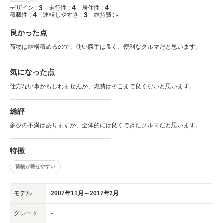
3
4
4
デザイン :
走行性 :
居住性 :
4
3
-
積載性 :
運転しやすさ :
維持費 :
良かった点
荷物は結構積めるので、使い勝手は良く、便利なクルマだと思います。
気になった点
仕方ない事かもしれませんが、燃費はそこまで良くないと思います。
総評
多少の不満はありますが、全体的には良くできたクルマだと思います。
特徴
荷物が載せやすい
モデル
2007年11月～2017年2月
グレード
-