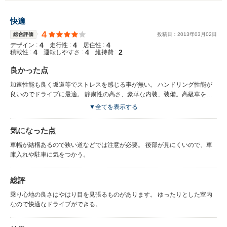
快適
4
総合評価
投稿日：
2013
年
03
月
02
日
4
4
4
デザイン :
走行性 :
居住性 :
4
4
2
積載性 :
運転しやすさ :
維持費 :
良かった点
加速性能も良く坂道等でストレスを感じる事が無い。 ハンドリング性能が
良いのでドライブに最適。 静粛性の高さ、豪華な内装、装備。高級車を感
じます。
▼全てを表示する
気になった点
車幅が結構あるので狭い道などでは注意が必要。 後部が見にくいので、車
庫入れや駐車に気をつかう。
総評
乗り心地の良さはやはり目を見張るものがあります。 ゆったりとした室内
なので快適なドライブができる。