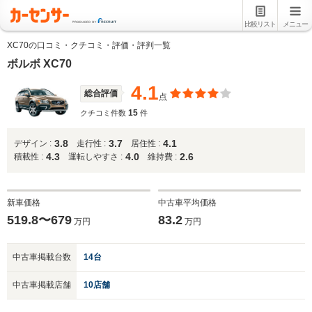
比較リスト
メニュー
XC70の口コミ・クチコミ・評価・評判一覧
ボルボ XC70
4.1
総合評価
点
15
クチコミ件数
件
3.8
3.7
4.1
デザイン :
走行性 :
居住性 :
4.3
4.0
2.6
積載性 :
運転しやすさ :
維持費 :
新車価格
中古車平均価格
519.8〜679
83.2
万円
万円
中古車掲載台数
14台
中古車掲載店舗
10店舗