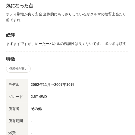
気になった点
ボディ剛性が良く安全 全体的にもっさりしているがクルマの性質上当たり
前ですね
総評
まずまずですが、めーたーパネルの視認性は良くないです。 ボルボは頑丈
特徴
信頼性が高い
モデル
2002年11月～2007年10月
グレード
2.5T 4WD
所有者
その他
所有期間
-
燃費
-