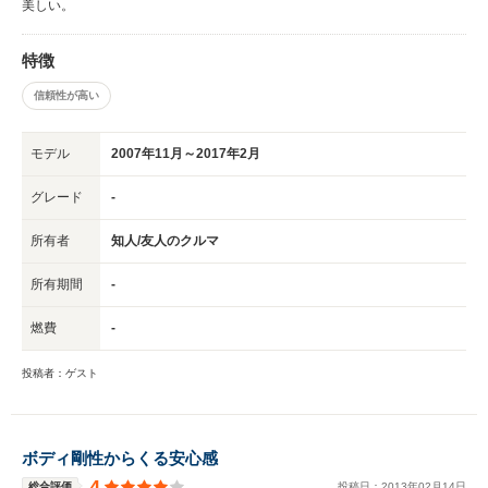
美しい。
特徴
信頼性が高い
モデル
2007年11月～2017年2月
グレード
-
所有者
知人/友人のクルマ
所有期間
-
燃費
-
投稿者：ゲスト
ボディ剛性からくる安心感
4
総合評価
投稿日：
2013
年
02
月
14
日