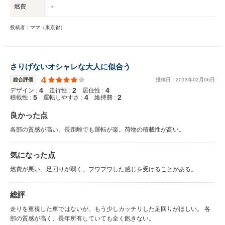
燃費
-
投稿者：ママ（東京都）
さりげないオシャレな大人に似合う
4
総合評価
投稿日：
2013
年
02
月
06
日
4
2
4
デザイン :
走行性 :
居住性 :
5
4
2
積載性 :
運転しやすさ :
維持費 :
良かった点
各部の質感が高い。長距離でも運転が楽。荷物の積載性が高い。
気になった点
燃費が悪い。足回りが弱く、フワフワした感じを受けることがある。
総評
走りを重視した車ではないが、もう少しカッチリした足回りがほしい。 各
部の質感が高く、長年所有していても全く飽きない。