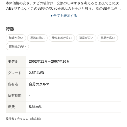
いのでサイズの大きな車の練習になると思う。
か ２万円もかからずに済んだ事があった。 新車を３年で乗り換えるならど
本体価格の安さ、ナビの後付け・交換のしやすさを考えると あえてこの次
うでも良いかも知れないが、 中古を安く乗りたいならボルボは基本的に自
のBB型ではなくこのSB型のXC70を選ぶのも手だと思う。 次のBB型は色々
分で面倒を見る必要があると思うべき。 でなければ私と同じ様に相当嫌な
と調べたものの、純正ナビの画面を社外品へ置き換える手段が どうしても
▼全てを表示する
思いをするので要注意。 ・燃費は悪い上にハイオク指定（冬タイヤ装着メ
見つける事ができずに交換と車自体の導入を断念した。 古いナビが視界に
ーター読みで街乗りリッター平均５．８キロ） だが、仮に年１万キロ走
入っても気にしない人ならBB型を検討しても良いかもしれない。 ただし、
特徴
るとして燃費がリッター５．５キロの場合は 約１８１８リッターが必
現在はダッシュボード上等へ設置するタイプのディスプレイオーディオもあ
要。リッターあたり１７０円の場合は年間約３１万円。 金額だけ見ると
り それらでAppleCarPlayを使える様にもできるので状況は変わって来て居
加速が良い
悪路に強い
乗り心地が良い
荷室が広い
視界が広い
そんなに！と思うが、仮に似たサイズのもっと燃費の良い人気車種で 単
る気がする。 とにかく盗まれまくるランクルをはじめとする新しいSUVを
純に倍のリッター１１キロ走る車と比較するとしても１年目の差額は約１
買うよりも 全高の低さを許容できるならこれを買って直しながら使い倒す
信頼性が高い
５．５万円。 ２年乗るなら３１万円の差額となるが、同程度の安全性や
のも一つの手かもしれない。 オプション費用位で車両本体価格と諸費用、
高級感まで含めた性能の車を 果たしてその金額差で選べるだろうか？
下手すると整備費用まで賄えるかも？ （筆者は将来的にトレーラーの牽引
新しいモデルを選ぶのは当然間違いでは無いが、細かく考えるとさてどうだ
モデル
2002年11月～2007年10月
まで視野に入れてランクルを検討していたが 盗難率の高さに尻込みし続け
ろう？ この点は各々じっくり考えて比較検討すれば良いと思う。 ・エア
た結果、偶然出会ったこのXC70へ手を伸ばす結果となった） 見た目の高級
コンの温度センサー故障一発で交換に１０万円位かかる。 ※ディーラー
グレード
2.5T 4WD
感もそれなりにあるので所有欲も満たされるのではないだろうか。 不思議
でやるとこの額面通りの金額がかかるので 気合いがある人は自分でダッ
な事にV70よりも外から見た感じ、より良い物を手にしている気分になる。
シュボードの探し方を調べてセンサーだけ買って（１万円もしない） 何
オーバーフェンダーが付いていたり車高が高かったりするせいだろうか？
所有者
自分のクルマ
とか安く修理すると良いと思う。１０年１０万キロに１回位の確率で壊れる
２０２３年３月現在ならまだ中古パーツの流通もかなり減少傾向ではあるが
模様。 ・ゴムブッシュの寿命は長くない、特にフロントの足周りが早く劣
まだ多少あるので工夫できる人には良い車だと思う。 でかい割りによく走
所有期間
-
化する（２万キロ位で） ・内装のトリム（パネル、ボタン等）の部分的に
る、俊敏に動く鯨みたいな車。 アクセルを床まで踏み抜けば加速Gを体感で
使われている悪名高きプロテイン塗料が 経年劣化でベタつきを引き起こ
きるし 荷物が崩れる位の加速は普通にするので見た目に反して真っ直ぐは
燃費
5.8km/L
し悲惨な車内環境を作るので、対策は遅かれ早かれ必須。 専門店のスタ
結構速い。 曲がるのは車重なりなので油断は禁物。 ボディが大きい分車内
ッフが言うには艶出し材を長い間塗布し続けるとこうなるらしいので 車
空間にも余裕があるのでゆったりと乗っていられる。 乗員の快適性はもち
投稿者：赤９１１（東京都）
によってはベタベタになっていない個体もあるのかもしれない。 とはい
ろん確保されているし、ラゲッジルームの広さも相応にあるので 荷物をた
え中古車でプロテイン塗装の施された部分がサラサラのままでいる個体を見
くさん積んでキャンプに行ったりなんかも当然余裕でできる。 ルーフの最