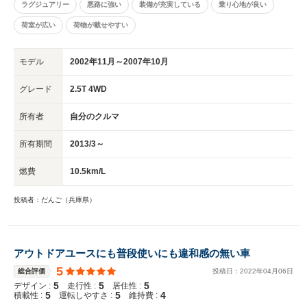
ラグジュアリー
悪路に強い
装備が充実している
乗り心地が良い
荷室が広い
荷物が載せやすい
モデル
2002年11月～2007年10月
グレード
2.5T 4WD
所有者
自分のクルマ
所有期間
2013/3～
燃費
10.5km/L
投稿者：だんご（兵庫県）
アウトドアユースにも普段使いにも違和感の無い車
5
総合評価
投稿日：
2022
年
04
月
06
日
5
5
5
デザイン :
走行性 :
居住性 :
5
5
4
積載性 :
運転しやすさ :
維持費 :