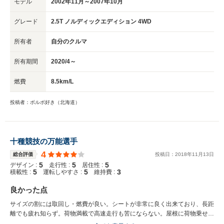
モデル
2002年11月～2007年10月
グレード
2.5T ノルディックエディション 4WD
所有者
自分のクルマ
所有期間
2020/4～
燃費
8.5km/L
投稿者：ボルボ好き（北海道）
十種競技の万能選手
4
総合評価
投稿日：
2018
年
11
月
13
日
5
5
5
デザイン :
走行性 :
居住性 :
5
5
3
積載性 :
運転しやすさ :
維持費 :
良かった点
サイズの割には取回し・燃費が良い。シートが非常に良く出来ており、長距
離でも疲れ知らず。荷物満載で高速走行も苦にならない。屋根に荷物乗せて
何度も走ったが、サンルーフ立ちあげてもルーフ荷物に接触しない。良く考