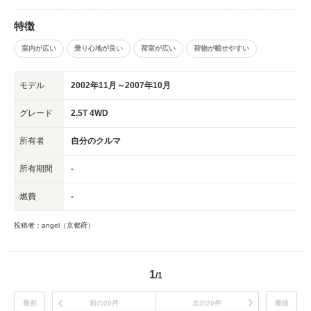
特徴
室内が広い
乗り心地が良い
荷室が広い
荷物が載せやすい
モデル
2002年11月～2007年10月
グレード
2.5T 4WD
所有者
自分のクルマ
所有期間
-
燃費
-
投稿者：angel（京都府）
1
/1
最初
前の20件
次の20件
最後