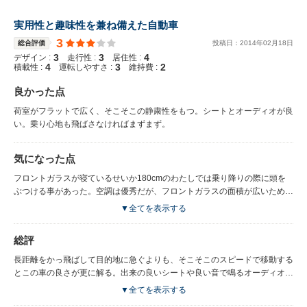
実用性と趣味性を兼ね備えた自動車
3
総合評価
投稿日：
2014
年
02
月
18
日
3
3
4
デザイン :
走行性 :
居住性 :
4
3
2
積載性 :
運転しやすさ :
維持費 :
良かった点
荷室がフラットで広く、そこそこの静粛性をもつ。シートとオーディオが良
い。乗り心地も飛ばさなければまずまず。
気になった点
フロントガラスが寝ているせいか180cmのわたしでは乗り降りの際に頭を
ぶつける事があった。空調は優秀だが、フロントガラスの面積が広いため夏
は以外に胸から上が暑い。国産車のように乗りっぱなしとはいかず、メンテ
▼全てを表示する
ナンス費用はかかる。
総評
長距離をかっ飛ばして目的地に急ぐよりも、そこそこのスピードで移動する
とこの車の良さが更に解る。出来の良いシートや良い音で鳴るオーディオも
生きてくる。良い車だと思う。
▼全てを表示する