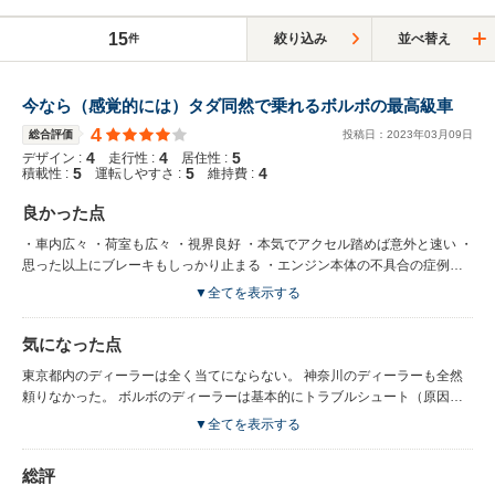
15
絞り込み
並べ替え
件
今なら（感覚的には）タダ同然で乗れるボルボの最高級車
4
総合評価
投稿日：
2023
年
03
月
09
日
4
4
5
デザイン :
走行性 :
居住性 :
5
5
4
積載性 :
運転しやすさ :
維持費 :
良かった点
・車内広々 ・荷室も広々 ・視界良好 ・本気でアクセル踏めば意外と速い ・
思った以上にブレーキもしっかり止まる ・エンジン本体の不具合の症例は
少ないみたい（Googleで検索してもあまり出ない） ・きちんと整備された
▼全てを表示する
ATはCVTみたいに変速ショックが無くてスムーズ ・アメ車の様なドライブ
フィールで何につけてもゆとりがある感じ。 ・XC70はV70でよく剥がれて
気になった点
くるAピラーの内装がクロスではなく樹脂のパネルになっている。 ・ドアの
内装も適切な補強が入れられている為か、初代V40の様に浮いてくる事は無
東京都内のディーラーは全く当てにならない。 神奈川のディーラーも全然
い。 ルーフの内装に関しても同じく不思議と垂れてこない。 ・今更狙っ
頼りなかった。 ボルボのディーラーは基本的にトラブルシュート（原因の
て盗まれる様な車では無いのでよほど変な扱いをしない限り 防犯面のス
調査）はできない ただの交換屋だと思って利用する方が良い。 少し細かい
▼全てを表示する
トレスは皆無だと思う。 前に遅い車がいても運転しててイライラする事も
事を質問するとすぐ連絡を返して来なくなる。 極め付けは誤診の結果エン
減ったし 後ろからの見た目がそれなりに立派に見えるのか？街中であおら
ジンオーバーホールが必要とされて６０万以上の見積もりを出されたが 後
総評
れる機会も減った気がする。 車体のサイズは大きいが、同じ様に視界も広
日他店舗で再度診断したらクーラントの交換と洗浄だけで済み６０万どころ