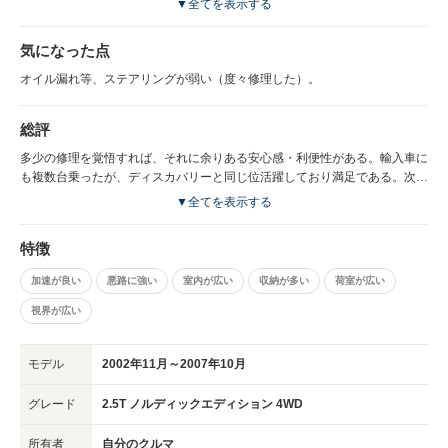
▼全てを表示する
えて出来ている。後室フラットにし、大人２名大の字に休める。実用車でも
スタイルが美しい。車高が高いので、冬の雪道で除雪前に雪を蹴散らし、ガ
気になった点
ンガン上るため、ストレス感じない、もちろんノーチェーンで。吹きだまり
が多い山道では４輪にチェーン付けて、スキーに出かけました。
オイル漏れ等、ステアリングが弱い（度々修理した）。
総評
多少の修理を覚悟すれば、それに余りある安心感・利便性がある。輸入車に
も複数台乗ったが、ディスカバリーと同じ位活躍しており満足である。次も
同じ車両を購入したいが、70シリーズが廃盤となり残念。新60に期待して
▼全てを表示する
いる。
特徴
加速が良い
悪路に強い
室内が広い
収納が多い
荷室が広い
視界が広い
モデル
2002年11月～2007年10月
グレード
2.5T ノルディックエディション 4WD
所有者
自分のクルマ