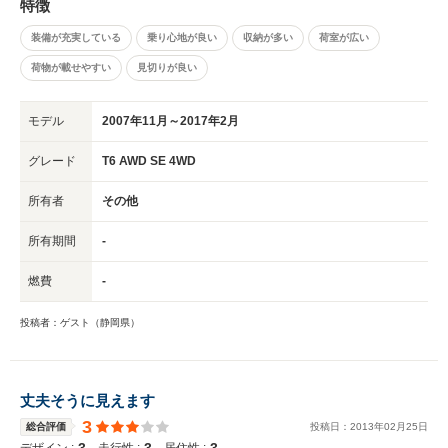
特徴
装備が充実している
乗り心地が良い
収納が多い
荷室が広い
荷物が載せやすい
見切りが良い
モデル
2007年11月～2017年2月
グレード
T6 AWD SE 4WD
所有者
その他
所有期間
-
燃費
-
投稿者：ゲスト（静岡県）
丈夫そうに見えます
3
総合評価
投稿日：
2013
年
02
月
25
日
3
3
3
デザイン :
走行性 :
居住性 :