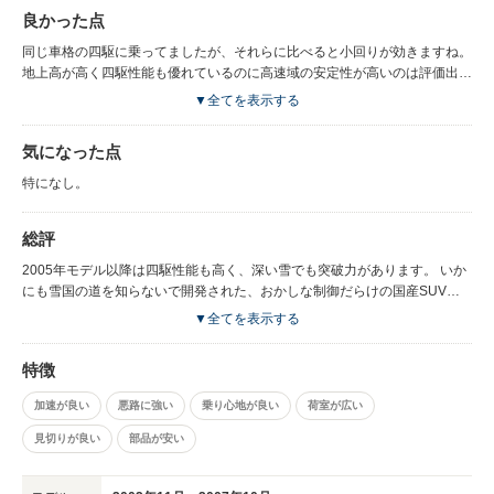
良かった点
同じ車格の四駆に乗ってましたが、それらに比べると小回りが効きますね。
地上高が高く四駆性能も優れているのに高速域の安定性が高いのは評価出来
ます。 欧州車は基本的に消耗部品を交換しながら長く乗るのが普通。よっ
▼全てを表示する
て消耗パーツ類やアーム類、補機類のパーツも入手しやすく価格の安いサー
ドパーティー製も多いことから、国産車よりも長く安価に維持出来ます。
気になった点
メンテするのは当たり前と思っている方でしたら、故障しやすいなんて感じ
ないはずです。 今どきの恥ずかしいイキったデザインじゃないのが好感持
特になし。
てますね。 最近の車はどれも似たり寄ったりで面白く無い。
総評
2005年モデル以降は四駆性能も高く、深い雪でも突破力があります。 いか
にも雪国の道を知らないで開発された、おかしな制御だらけの国産SUVな
んかより走ります。さすが雪国のメーカーだと思いました。 ボルボらしさ
▼全てを表示する
を残した最後のモデルだと思うので大切に乗りたいですね。
特徴
加速が良い
悪路に強い
乗り心地が良い
荷室が広い
見切りが良い
部品が安い