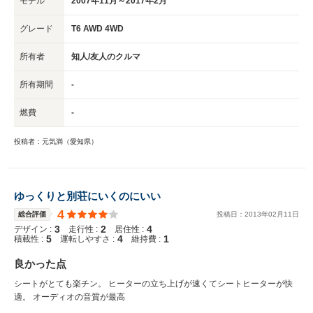
モデル
2007年11月～2017年2月
グレード
T6 AWD 4WD
所有者
知人/友人のクルマ
所有期間
-
燃費
-
投稿者：元気満（愛知県）
ゆっくりと別荘にいくのにいい
4
総合評価
投稿日：
2013
年
02
月
11
日
3
2
4
デザイン :
走行性 :
居住性 :
5
4
1
積載性 :
運転しやすさ :
維持費 :
良かった点
シートがとても楽チン。 ヒーターの立ち上げが速くてシートヒーターが快
適。 オーディオの音質が最高