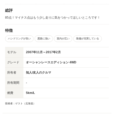
総評
85点！マイナス点はもう少し走りに気をつかってほしいところです！
特徴
ハンドリングが良い
悪路に強い
室内が広い
装備が充実している
モデル
2007年11月～2017年2月
グレード
オーシャンレースエディション 4WD
所有者
知人/友人のクルマ
所有期間
-
燃費
5km/L
投稿者：ゲスト（北海道）