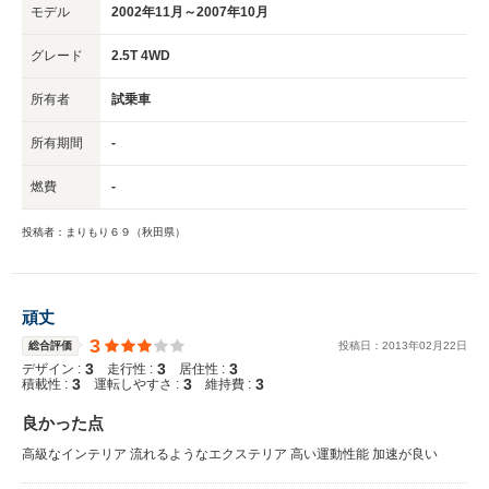
モデル
2002年11月～2007年10月
グレード
2.5T 4WD
所有者
試乗車
所有期間
-
燃費
-
投稿者：まりもり６９（秋田県）
頑丈
3
総合評価
投稿日：
2013
年
02
月
22
日
3
3
3
デザイン :
走行性 :
居住性 :
3
3
3
積載性 :
運転しやすさ :
維持費 :
良かった点
高級なインテリア 流れるようなエクステリア 高い運動性能 加速が良い