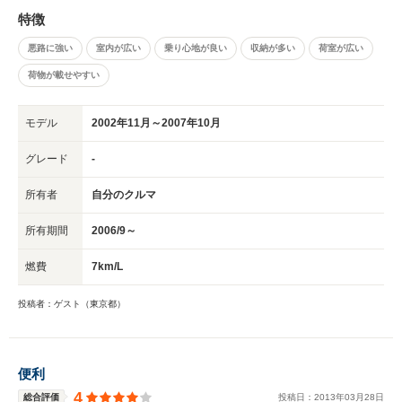
特徴
悪路に強い
室内が広い
乗り心地が良い
収納が多い
荷室が広い
荷物が載せやすい
モデル
2002年11月～2007年10月
グレード
-
所有者
自分のクルマ
所有期間
2006/9～
燃費
7km/L
投稿者：ゲスト（東京都）
便利
4
総合評価
投稿日：
2013
年
03
月
28
日