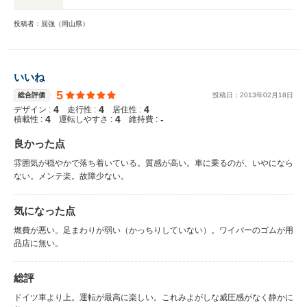
投稿者：屈強（岡山県）
いいね
5
総合評価
投稿日：
2013
年
02
月
18
日
4
4
4
デザイン :
走行性 :
居住性 :
4
4
-
積載性 :
運転しやすさ :
維持費 :
良かった点
雰囲気が穏やかで落ち着いている。質感が高い。車に乗るのが、いやになら
ない。メンテ楽。故障少ない。
気になった点
燃費が悪い。足まわりが弱い（かっちりしていない）。ワイパーのゴムが用
品店に無い。
総評
ドイツ車より上。運転が最高に楽しい。これみよがしな威圧感がなく静かに