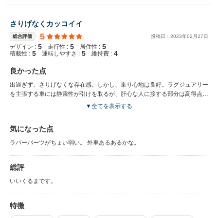
た事は無い。 ・社外ナビへの交換は意外と手間（でもやる価値はある、次
大許容荷重は１００キロ、牽引可能重量は最大１８００キロと 車両の取扱
のBB型は無理って位大変） ・これであと６ＡＴなら完璧なのに・・・ ・A
説明書に記載がある位、重量物の輸送に許容できる余裕のある車。 純正の
さりげなくカッコイイ
ピラー外側の風切モール（ゴムの部品）は製造中止でもう買えない ・エン
オプションでもルーフラックやボックスを始め、牽引用のヒッチメンバーや
ジン本体のトラブルは少ない様だけど、周辺部品のトラブルはたまにある
5
配線類なんかも設定があるのでかなり色々と使う事ができる。 外車だし当
総合評価
投稿日：
2023
年
02
月
27
日
・タイミングベルトを採用している車なので、定期的な交換が必要 ・オー
時のフラグシップだし、お金かかるかなと思ったら意外とそうでもない。
5
5
5
デザイン :
走行性 :
居住性 :
トクルーズは便利だけど当然ACCではないのに加えて制御が結構大味。あ
5
5
4
積載性 :
運転しやすさ :
維持費 :
全くお金がかからない訳では無いのである程度自分で整備できる人なら相当
きらめは付くレベル ・整備されていない、ATF交換されてないATは最悪。
お得感が強いだろう。 整備丸投げのオーナーなら当然それなりの出費が予
良かった点
起伏のある路面で停止状態から動かそうとすると、大昔のターボ車みたい
想される。 車重が１７５０キロだったかな？総重量で２トン近いので燃費
に 少しアクセルを踏んだだけでは反応せず更に踏み込むと一気に動いて
が悪いのは仕方ない。 初代V40を以前乗っていた身として思うのは、あか
出過ぎず、さりげなくな存在感。しかし、乗り心地は良好。ラグジュアリー
結構怖い。 きちんと整備していれば当然そんなことは無い。 ・一般的な
らさまにかけているコストが違う気がする。 ２０年乗った所で古くなった
を主張する車には静粛性が引けを取るが、肝心な人に接する部分は高得点。
国産車や軽自動車と比べると小回りが利かない ・ブッシュ類の劣化がわか
初代V40の様に悲惨な程ボロくはならない様に感じる。 V７０系の車は上位
荷物積みやすい、走りは問題無い、スキー行きなどではさりげなく主張して
▼全てを表示する
りやすく出る車。 反面お金をかければかけた分だけ新車当時の快適さが
モデルになればなるほど年数が経っても綺麗な状態を維持している様に思
くれる、最高なクルマ
手に入る。 ・ATは特に整備されている個体とそうでない個体の差が激し
う。 元が高額なだけにオーナーが変わっても綺麗に乗られるパターンが多
い。 きちんとATF交換されていればまるでCVTの様な滑らかな乗り心地を
気になった点
いのだろうか？ あなたが多少の手間と出費を惜しまず適切な整備を出来る
体感できるが 逆に一切ATF交換をしていない個体は変速ショックや発進時
のなら 新車価格の１０分の１以下の値段で２００４年頃当時ボルボの最高
ラバーパーツがちょい弱い。 外車あるあるかな。
のレスポンスの悪さに悩まされる。 ・一部変な所（Aピラー外装部品等）で
級車だったモデルに乗れるかもしれない。
部品供給がなくなっているのが難点。 ただ、頑張って探せば意外と見つ
かるので諦めてはいけない。 その分お店に頼むと嫌な顔をされるのでそ
総評
れが気になるなら１千万出してV90CCを新車で買おう。
いいくるまです。
特徴