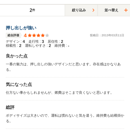
2
絞り込み
並べ替え
件
押し出しが強い
4
総合評価
投稿日：
2013
年
03
月
11
日
4
3
2
デザイン :
走行性 :
居住性 :
2
2
-
積載性 :
運転しやすさ :
維持費 :
良かった点
一番の魅力は、押し出しの強いデザインだと思います。存在感はかなりあ
る。
気になった点
仕方ない事かもしれませんが、燃費はそこまで良くないと思います。
総評
ボディサイズは大きいので、運転は慣れないと気を遣う。維持費も結構掛か
る。