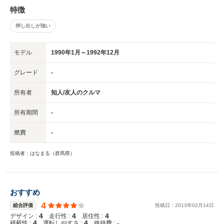
特徴
押し出しが強い
モデル
1990年1月～1992年12月
グレード
-
所有者
知人/友人のクルマ
所有期間
-
燃費
-
投稿者：はなまる（群馬県）
おすすめ
4
総合評価
投稿日：
2013
年
02
月
14
日
4
4
4
デザイン :
走行性 :
居住性 :
4
4
-
積載性 :
運転しやすさ :
維持費 :