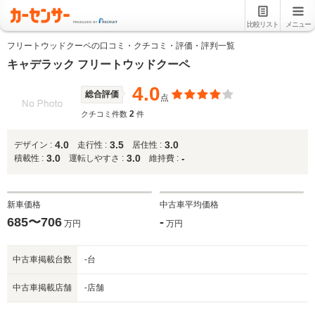
比較リスト
メニュー
フリートウッドクーペの口コミ・クチコミ・評価・評判一覧
キャデラック フリートウッドクーペ
4.0
総合評価
点
2
クチコミ件数
件
4.0
3.5
3.0
デザイン :
走行性 :
居住性 :
3.0
3.0
-
積載性 :
運転しやすさ :
維持費 :
新車価格
中古車平均価格
685〜706
-
万円
万円
中古車掲載台数
-台
中古車掲載店舗
-店舗