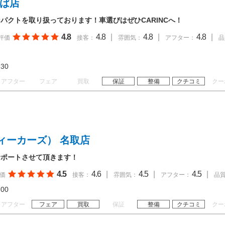
くば店
パクトを取り扱っております！車選びはぜひCARINCへ！
4.8
4.8
|
4.8
|
4.8
|
評価
接客：
雰囲気：
アフター：
品
18:30
アフター
フェア
買取
保証
整備
クチコミ
クー
ィーカーズ） 名取店
サポートさせて頂きます！
4.5
4.6
|
4.5
|
4.5
|
価
接客：
雰囲気：
アフター：
品
20:00
アフター
フェア
買取
保証
整備
クチコミ
クー