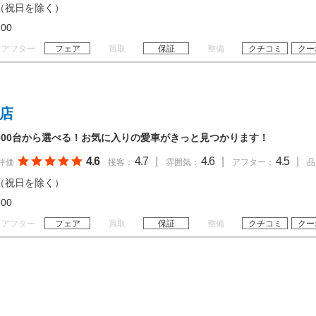
（祝日を除く）
20:00
アフター
フェア
買取
保証
整備
クチコミ
クー
岡店
,000台から選べる！お気に入りの愛車がきっと見つかります！
4.6
4.7
|
4.6
|
4.5
|
評価
接客：
雰囲気：
アフター：
品
（祝日を除く）
20:00
アフター
フェア
買取
保証
整備
クチコミ
クー