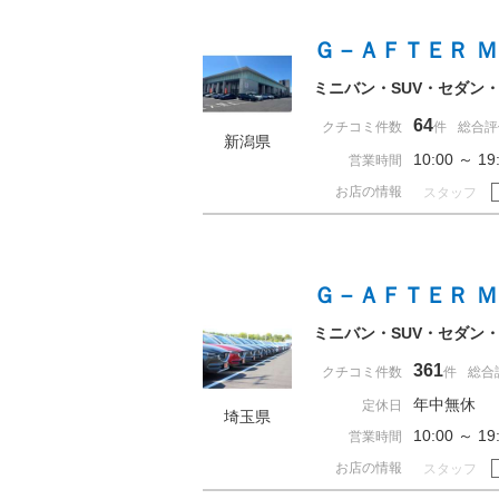
Ｇ－ＡＦＴＥＲ 
ミニバン・SUV・セダン
64
クチコミ件数
件
総合評
新潟県
10:00 ～ 
営業時間
お店の情報
スタッフ
Ｇ－ＡＦＴＥＲ 
ミニバン・SUV・セダン
361
クチコミ件数
件
総合
年中無休
定休日
埼玉県
10:00 ～ 
営業時間
お店の情報
スタッフ