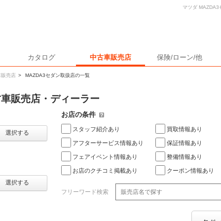
マツダ MAZD
カタログ
中古車販売店
保険/ローン/他
車販売店
>
MAZDA3セダン取扱店の一覧
中古車販売店・ディーラー
お店の条件
スタッフ紹介あり
買取情報あり
選択する
アフターサービス情報あり
保証情報あり
フェアイベント情報あり
整備情報あり
お店のクチコミ掲載あり
クーポン情報あり
選択する
フリーワード検索