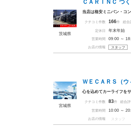
ＣＡＲＩＮＣ つ
当店は格安ミニバン・コン
166
クチコミ件数
件
総合
年末年始
定休日
茨城県
09:00 ～ 
営業時間
お店の情報
スタッフ
ＷＥＣＡＲＳ（ウ
心を込めてカーライフを
83
クチコミ件数
件
総合評
宮城県
10:00 ～ 
営業時間
お店の情報
スタッフ