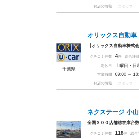
お店の情報
スタッフ
オリックス自動車
【オリックス自動車株式会
4
クチコミ件数
件
総合評
土曜日・日
定休日
千葉県
09:00 ～ 
営業時間
お店の情報
スタッフ
ネクステージ 小
全国３００店舗総在庫台
118
クチコミ件数
件
総合