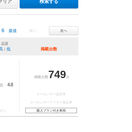
クリア
検索する
6
最後
前へ
次へ
品質
高
低
掲載台数
｜
749
掲載台数
台
4.8
質：
カーセンサー認定車
カーセンサーアフター保証車
ポン
購入プラン付き車両