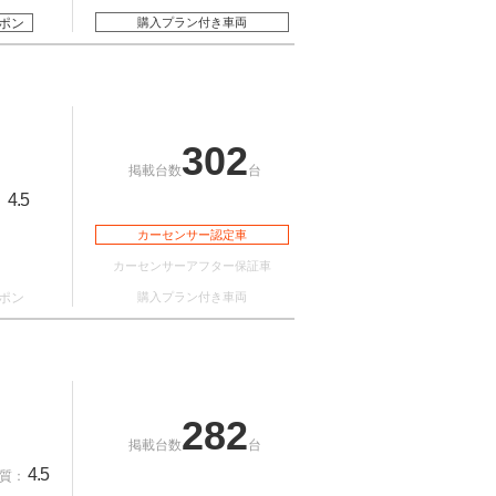
ポン
購入プラン付き車両
302
掲載台数
台
4.5
：
カーセンサー認定車
カーセンサーアフター保証車
ポン
購入プラン付き車両
282
掲載台数
台
4.5
質：