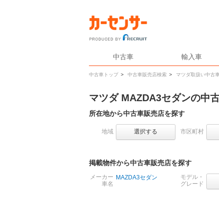
中古車
輸入車
中古車トップ
>
中古車販売店検索
>
マツダ取扱い中古
マツダ MAZDA3セダンの
所在地から中古車販売店を探す
地域
選択する
市区町村
掲載物件から中古車販売店を探す
メーカー
モデル・
MAZDA3セダン
車名
グレード