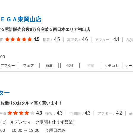
ＭＥＧＡ東岡山店
数☆累計販売台数6万台突破☆西日本エリア初出店
4.5
4.5
|
4.6
|
4.4
|
価
接客：
雰囲気：
アフター：
品
19:00
アフター
フェア
買取
保証
整備
クチコミ
クー
ター
今お乗りのおクルマ高く買います！
4.3
4.3
|
4.3
|
4.2
|
評価
接客：
雰囲気：
アフター：
品
（ゴールデンウィーク期間も休まず営業）
19:00 10:30 ～ 19:00 金曜日のみ