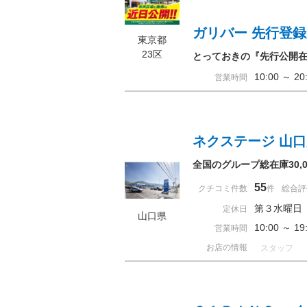
ガリバー 先行登
東京都
23区
とっておきの『先行公開
10:00 ～ 
営業時間
ネクステージ 山
全国のグループ総在庫30
55
クチコミ件数
件
総合評
第３水曜日
定休日
山口県
10:00 ～ 
営業時間
お店の情報
スタッフ