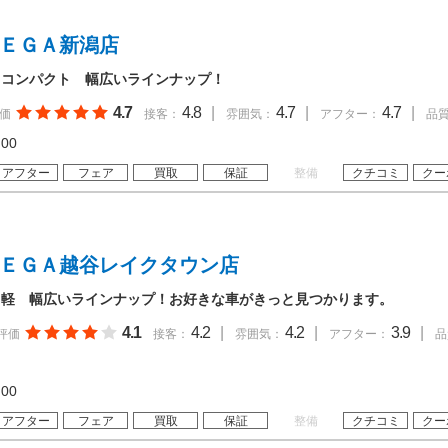
ＭＥＧＡ新潟店
・コンパクト 幅広いラインナップ！
4.7
4.8
|
4.7
|
4.7
|
価
接客：
雰囲気：
アフター：
品
19:00
アフター
フェア
買取
保証
整備
クチコミ
クー
ＭＥＧＡ越谷レイクタウン店
・軽 幅広いラインナップ！お好きな車がきっと見つかります。
4.1
4.2
|
4.2
|
3.9
|
評価
接客：
雰囲気：
アフター：
品
19:00
アフター
フェア
買取
保証
整備
クチコミ
クー