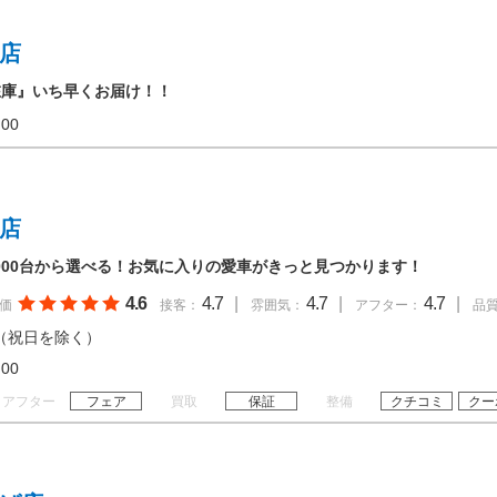
録店
在庫』いち早くお届け！！
20:00
口店
,000台から選べる！お気に入りの愛車がきっと見つかります！
4.6
4.7
|
4.7
|
4.7
|
価
接客：
雰囲気：
アフター：
品
（祝日を除く）
19:00
アフター
フェア
買取
保証
整備
クチコミ
クー