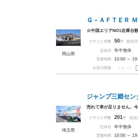
Ｇ－ＡＦＴＥＲ 
☆中国エリアNO1在庫台
50
クチコミ件数
件
総合評
年中無休
定休日
岡山県
10:00 ～ 
営業時間
お店の情報
スタッフ
ジャンプ三郷セン
売れて車が足りません。
201
クチコミ件数
件
総合
年中無休 
定休日
埼玉県
10:00 ～ 
営業時間