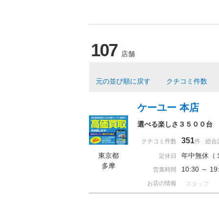
107
店舗
元の並び順に戻す
クチコミ件数
ケーユー 本店
選べる楽しさ３５００台
351
クチコミ件数
件
総合
東京都
年中無休（
定休日
多摩
10:30 ～ 
営業時間
お店の情報
スタッフ