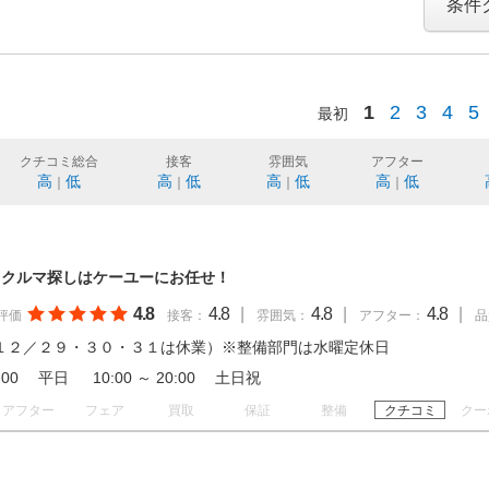
条件
1
2
3
4
5
最初
クチコミ総合
接客
雰囲気
アフター
高
低
高
低
高
低
高
低
｜
｜
｜
｜
 クルマ探しはケーユーにお任せ！
4.8
4.8
|
4.8
|
4.8
|
評価
接客：
雰囲気：
アフター：
品
１２／２９・３０・３１は休業）※整備部門は水曜定休日
19:00 平日 10:00 ～ 20:00 土日祝
アフター
フェア
買取
保証
整備
クチコミ
クー