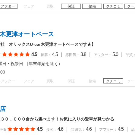
アフター
フェア
買取
保証
整備
クチコミ
クー
 木更津オートベース
社 オリックスU-car木更津オートベースです★】
4.5
4.5
|
3.8
|
5.0
|
価
接客：
雰囲気：
アフター：
品質
曜日・祝祭日 （年末年始を除く）
18:00
アフター
フェア
買取
保証
整備
クチコミ
クー
山店
数３０，０００台から選べます！お気に入りの愛車が見つかる
4.5
4.6
|
4.6
|
4.5
|
評価
接客：
雰囲気：
アフター：
品