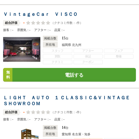
ＶｉｎｔａｇｅＣａｒ ＶＩＳＣＯ
-
（クチコミ件数：
-
件）
総合評価
-
-
-
-
接客：
雰囲気：
アフター：
品質：
15
掲載台数
台
所在地
福岡県 北九州
スタッフ
アフター
フェア
買取
保証
整備
クチコミ
クーポン
無
電話する
料
ＬＩＧＨＴ ＡＵＴＯ １ ＣＬＡＳＳＩＣ＆ＶＩＮＴＡＧＥ
ＳＨＯＷＲＯＯＭ
-
（クチコミ件数：
-
件）
総合評価
-
-
-
-
接客：
雰囲気：
アフター：
品質：
14
掲載台数
台
所在地
愛知県 名古屋・知多