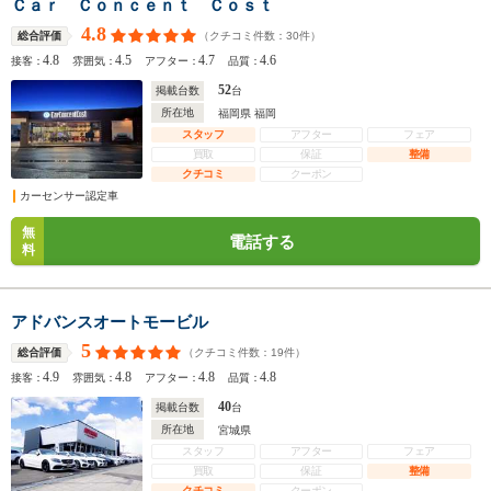
Ｃａｒ Ｃｏｎｃｅｎｔ Ｃｏｓｔ
4.8
（クチコミ件数：
30
件）
総合評価
4.8
4.5
4.7
4.6
接客：
雰囲気：
アフター：
品質：
52
掲載台数
台
所在地
福岡県 福岡
スタッフ
アフター
フェア
買取
保証
整備
クチコミ
クーポン
カーセンサー認定車
無
電話する
料
アドバンスオートモービル
5
（クチコミ件数：
19
件）
総合評価
4.9
4.8
4.8
4.8
接客：
雰囲気：
アフター：
品質：
40
掲載台数
台
所在地
宮城県
スタッフ
アフター
フェア
買取
保証
整備
クチコミ
クーポン