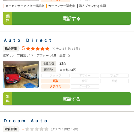
カーセンサーアフター保証車
カーセンサー認定車
購入プラン付き車両
無
電話する
料
Ａｕｔｏ Ｄｉｒｅｃｔ
5
（クチコミ件数：
6
件）
総合評価
5
4.7
4.8
5
接客：
雰囲気：
アフター：
品質：
23
掲載台数
台
所在地
東京都 23区
スタッフ
アフター
フェア
買取
保証
整備
クチコミ
クーポン
無
電話する
料
Ｄｒｅａｍ Ａｕｔｏ
-
（クチコミ件数：
-
件）
総合評価