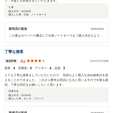
で、今後とも利用させていただきます。
しま
購入年月：
2026/05
購入した車：日産 ノートオーラ
販売店の返信
2026/06/01
この度はガリバー八幡店にて日産ノートオーラをご購入頂き心より感
謝申し上げます。 ありがとうございました！！ また、初めてのおクル
マ選びで緊張されている中、記念すべき一台目を当店にお任せ頂き私
共も大変嬉しく思います。 ご納車後もおクルマのメンテナンス等でお
丁寧な接客
困りの際は気兼ねなくご相談ください。 今後とも末永いお付き合いを
何卒宜しくお願い申し上げます。
4
総合評価
2026/05/30投稿
点
4
4
4
3
接客 :
雰囲気 :
アフター :
品質 :
とても丁寧な接客をしていただいたので、 気持ちよく購入を決め納車日を迎
えることができました。 これから数年お世話になると思いますので今後も親
切、丁寧な対応をお願いしたいと思います。
けまりん
購入年月：
2026/05
購入した車：ホンダ フリード
販売店の返信
2026/06/01