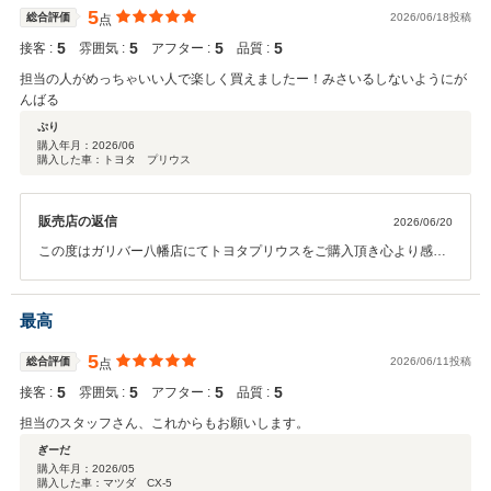
げます。
5
総合評価
2026/06/18投稿
点
5
5
5
5
接客 :
雰囲気 :
アフター :
品質 :
担当の人がめっちゃいい人で楽しく買えましたー！みさいるしないようにが
んばる
ぷり
購入年月：
2026/06
購入した車：トヨタ プリウス
販売店の返信
2026/06/20
この度はガリバー八幡店にてトヨタプリウスをご購入頂き心より感謝
申し上げます。 有難うございました！！ また、お褒めのお言葉を頂
き、私共も大変嬉しく思います。 ご納車後も、愛車のメンテナンス等
でお困りの際は気兼ねなく当店へご相談ください。 今後とも末永いお
最高
付き合いを何卒宜しくお願い申し上げます。
5
総合評価
2026/06/11投稿
点
5
5
5
5
接客 :
雰囲気 :
アフター :
品質 :
担当のスタッフさん、これからもお願いします。
ぎーだ
購入年月：
2026/05
購入した車：マツダ CX-5