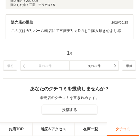
購入年月：
2026/05
購入した車：三菱 デリカD：5
販売店の返信
2026/05/25
この度はガリバー八幡店にて三菱デリカD:5をご購入頂き心より感謝
申し上げます。 ありがとうございました！！ また、お客様のご希望ご
期待に沿える事ができたこと、私共も大変嬉しく思います。 ご納車後
はおクルマのメンテナンス等でお困りの際は当店へ気兼ねなくご相談
1
/6
ください。 今後とも末永いお付き合いを何卒宜しくお願い申し上げま
す。
最初
前の20件
次の20件
最後
あなたのクチコミを投稿しませんか？
販売店のクチコミを書き込めます。
投稿する
お店TOP
地図&アクセス
在庫一覧
クチコミ