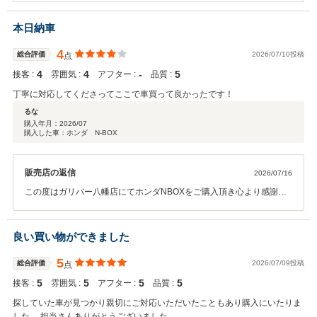
の中から当店に大切な愛車をお任せ頂き私共も大変嬉しく思います。
ご納車後も愛車のメンテナンス等でお困りの際は当店へ気兼ねなくご
本日納車
相談くださいませ。 今後とも末永いお付き合いを何卒宜しくお願い申
し上げます。
4
総合評価
2026/07/10投稿
点
4
4
‐
5
接客 :
雰囲気 :
アフター :
品質 :
丁寧に対応してくださってここで車買って良かったです！
るな
購入年月：
2026/07
購入した車：ホンダ N-BOX
販売店の返信
2026/07/16
この度はガリバー八幡店にてホンダNBOXをご購入頂き心より感謝申
し上げます。 ありがとうございました！！ また、「ここで車買って良
かった」と言って頂ける事ほど嬉しいことはありません。 ご納車後も
愛車のメンテナンス等でお困りの際は当店へ気兼ねなくご相談くださ
良い買い物ができました
いませ。 今後とも末永いお付き合いを何卒宜しくお願い申し上げま
す。
5
総合評価
2026/07/09投稿
点
5
5
5
5
接客 :
雰囲気 :
アフター :
品質 :
探していた車が見つかり親切にご対応いただいたこともあり購入にいたりま
した。 担当さんありがとうございました。