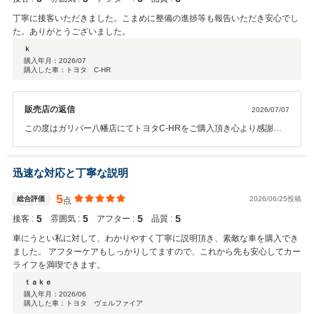
丁寧に接客いただきました。こまめに整備の進捗等も報告いただき安心でし
た。ありがとうございました。
ｋ
購入年月：
2026/07
購入した車：トヨタ C-HR
販売店の返信
2026/07/07
この度はガリバー八幡店にてトヨタC-HRをご購入頂き心より感謝申
し上げます。 ありがとうございました！！ また、スムーズなご納車に
ご協力頂きまして有難うございました。 ご納車後もおクルマのメンテ
ナンス等でお困りの際は気兼ねなく当店へご相談くださいませ。 今後
迅速な対応と丁寧な説明
とも末永いお付き合いを何卒宜しくお願い申し上げます。
5
総合評価
2026/06/25投稿
点
5
5
5
5
接客 :
雰囲気 :
アフター :
品質 :
車にうとい私に対して、わかりやすく丁寧に説明頂き、素敵な車を購入でき
ました。 アフターケアもしっかりしてますので、これから先も安心してカー
ライフを満喫できます。
ｔａｋｅ
購入年月：
2026/06
購入した車：トヨタ ヴェルファイア