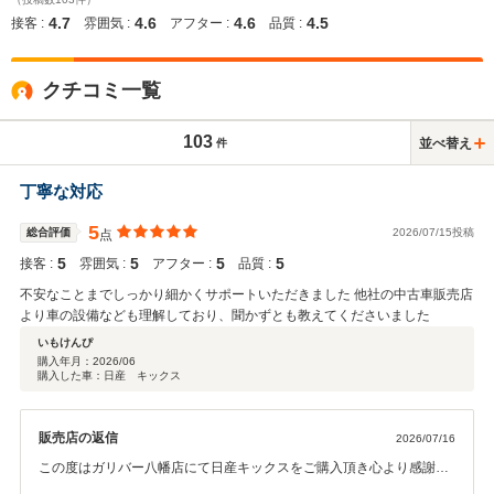
4.7
4.6
4.6
4.5
接客 :
雰囲気 :
アフター :
品質 :
クチコミ一覧
103
並べ替え
件
丁寧な対応
5
総合評価
2026/07/15投稿
点
5
5
5
5
接客 :
雰囲気 :
アフター :
品質 :
不安なことまでしっかり細かくサポートいただきました 他社の中古車販売店
より車の設備なども理解しており、聞かずとも教えてくださいました
いもけんぴ
購入年月：
2026/06
購入した車：日産 キックス
販売店の返信
2026/07/16
この度はガリバー八幡店にて日産キックスをご購入頂き心より感謝申
し上げます。 ありがとうございました！！ また、数ある中古車販売店