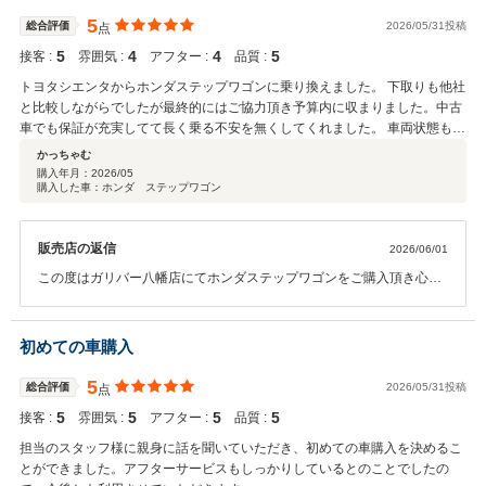
しくお願い申し上げます。
5
総合評価
2026/05/31投稿
点
5
4
4
5
接客 :
雰囲気 :
アフター :
品質 :
トヨタシエンタからホンダステップワゴンに乗り換えました。 下取りも他社
と比較しながらでしたが最終的にはご協力頂き予算内に収まりました。中古
車でも保証が充実してて長く乗る不安を無くしてくれました。 車両状態もよ
く、安心して乗り換えることができました。特にエアコンクリーニングも綺
かっちゃむ
麗になった写真を見せていただき信頼できる作業をして頂きました。 担当者
購入年月：
2026/05
購入した車：ホンダ ステップワゴン
も気軽に相談に乗ってくれてとても良い対応をして頂きました。感謝してい
ます。
販売店の返信
2026/06/01
この度はガリバー八幡店にてホンダステップワゴンをご購入頂き心よ
り感謝申し上げます。 ありがとうございました！！ また、数ある中古
車販売店の中から当店に大切な愛車をお任せ頂き私共も大変嬉しく思
います。 ご納車後もおクルマのメンテナンス等でお困りの際は気兼ね
初めての車購入
なく当店へご相談ください。 今後とも末永いお付き合いを何卒宜しく
お願い申し上げます。
5
総合評価
2026/05/31投稿
点
5
5
5
5
接客 :
雰囲気 :
アフター :
品質 :
担当のスタッフ様に親身に話を聞いていただき、初めての車購入を決めるこ
とができました。アフターサービスもしっかりしているとのことでしたの