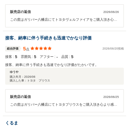
販売店の返信
2026/06/26
この度はガリバー八幡店にてトヨタヴェルファイアをご購入頂き心よ
り感謝申し上げます。 ありがとうございました！！ また、数年に一度
の大切な愛車を当店にお任せ頂き私共も大変光栄に思います。 ご納車
後も、愛車のメンテナンス等でお困りの際は気兼ねなく当店へご相談
接客、納車に伴う手続きも迅速でかなり評価
ください。 今後とも末永いお付き合いを何卒宜しくお願い申し上げま
す。
5
総合評価
2026/06/20投稿
点
5
5
‐
5
接客 :
雰囲気 :
アフター :
品質 :
接客、納車に伴う手続きも迅速でかなり評価がたかいです。
ゆうや
購入年月：
2026/06
購入した車：トヨタ プリウス
販売店の返信
2026/06/25
この度はガリバー八幡店にてトヨタプリウスをご購入頂き心より感謝
申し上げます。 ありがとうございました！！ また、数ある中古車販売
店の中で当店に大切な愛車をお任せ頂き私共も大変光栄に思います。
ご納車後も愛車のメンテナンス等でお困りの際は当店へ気兼ねなくご
くるま
相談ください。 今後とも末永いお付き合いを何卒宜しくお願い申し上