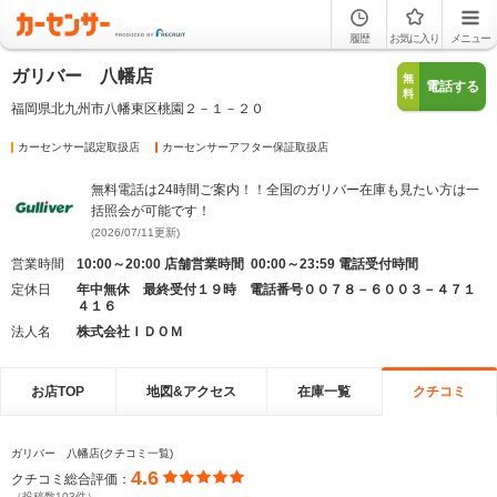
履歴
お気に入り
メニュー
ガリバー 八幡店
無
電話する
料
福岡県北九州市八幡東区桃園２－１－２０
カーセンサー認定取扱店
カーセンサーアフター保証取扱店
無料電話は24時間ご案内！！全国のガリバー在庫も見たい方は一
括照会が可能です！
(2026/07/11更新)
営業時間
10:00～20:00 店舗営業時間 00:00～23:59 電話受付時間
定休日
年中無休 最終受付１９時 電話番号００７８－６００３－４７１
４１６
法人名
株式会社ＩＤＯＭ
お店TOP
地図&アクセス
在庫一覧
クチコミ
ガリバー 八幡店(クチコミ一覧)
4.6
クチコミ総合評価：
（投稿数103件）