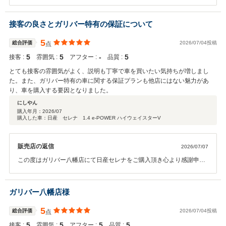
申し上げます。 ありがとうございました！！ また、数ある中古車店舗
の中から当店をお選び頂き、私共も大変嬉しく思います。 ご納車後も
おクルマのメンテナンス等でお困りの際は当店へ気兼ねなくご相談く
接客の良さとガリバー特有の保証について
ださい。 今後とも末永いお付き合いを何卒宜しくお願い申し上げま
す。
5
総合評価
2026/07/04投稿
点
5
5
‐
5
接客 :
雰囲気 :
アフター :
品質 :
とても接客の雰囲気がよく、説明も丁寧で車を買いたい気持ちが増しまし
た。また、ガリバー特有の車に関する保証プランも他店にはない魅力があ
り、車を購入する要因となりました。
にしやん
購入年月：
2026/07
購入した車：日産 セレナ 1.4 e-POWER ハイウェイスターV
販売店の返信
2026/07/07
この度はガリバー八幡店にて日産セレナをご購入頂き心より感謝申し
上げます。 ありがとうございました！！ また、お褒めのお言葉を頂き
私共も大変嬉しく思います。 ご納車後も愛車のメンテナンス等でお困
りの際は気兼ねなく当店へご相談ください。 今後とも末永いお付き合
ガリバー八幡店様
いを何卒宜しくお願い申し上げます。
5
総合評価
2026/07/04投稿
点
5
5
5
5
接客 :
雰囲気 :
アフター :
品質 :