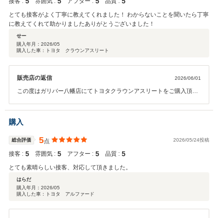
5
5
5
5
接客 :
雰囲気 :
アフター :
品質 :
とても接客がよく丁寧に教えてくれました！ わからないことを聞いたら丁寧
に教えてくれて助かりましたありがとうございました！
せー
購入年月：
2026/05
購入した車：トヨタ クラウンアスリート
販売店の返信
2026/06/01
この度はガリバー八幡店にてトヨタクラウンアスリートをご購入頂き
心より感謝申し上げます。 ありがとうございました！！ また、お褒め
のお言葉を頂き私共も大変嬉しく思います。 ご納車後は愛車のメンテ
ナンス等でお困りの際は気兼ねなくご相談ください。 今後とも末永い
購入
お付き合いを何卒宜しくお願い申し上げます。
5
総合評価
2026/05/24投稿
点
5
5
5
5
接客 :
雰囲気 :
アフター :
品質 :
とても素晴らしい接客、対応して頂きました。
はらだ
購入年月：
2026/05
購入した車：トヨタ アルファード