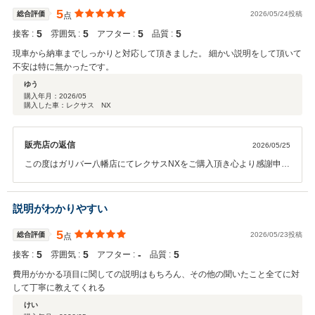
何卒宜しくお願い申し上げます。
5
総合評価
2026/05/24投稿
点
5
5
5
5
接客 :
雰囲気 :
アフター :
品質 :
現車から納車までしっかりと対応して頂きました。 細かい説明をして頂いて
不安は特に無かったです。
ゆう
購入年月：
2026/05
購入した車：レクサス NX
販売店の返信
2026/05/25
この度はガリバー八幡店にてレクサスNXをご購入頂き心より感謝申し
上げます。 有難うございました！！ また、数ある中古車販売店の中か
ら当店へ大切な愛車をお任せ頂き私共も大変光栄に思います。 ご納車
後はおクルマのメンテナンス等でお困りの際は気兼ねなくご相談くだ
説明がわかりやすい
さい。 今後とも末永いお付き合いを何卒宜しくお願い申し上げます。
5
総合評価
2026/05/23投稿
点
5
5
‐
5
接客 :
雰囲気 :
アフター :
品質 :
費用がかかる項目に関しての説明はもちろん、その他の聞いたこと全てに対
して丁寧に教えてくれる
けい