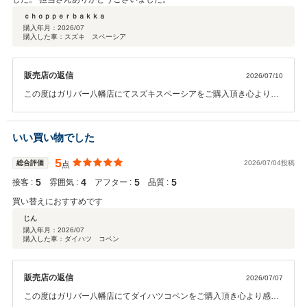
ｃｈｏｐｐｅｒｂａｋｋａ
購入年月：
2026/07
購入した車：スズキ スペーシア
販売店の返信
2026/07/10
この度はガリバー八幡店にてスズキスペーシアをご購入頂き心より感
謝申し上げます。 ありがとうございました！！ また、数ある中古車販
売店の中で大切な愛車を当店にお任せ頂き大変嬉しく思います。 ご納
車後も愛車のメンテナンス等でお困りの際は当店へ気兼ねなくご相談
いい買い物でした
くださいませ。 今後とも末永いお付き合いを何卒宜しくお願い申し上
げます。
5
総合評価
2026/07/04投稿
点
5
4
5
5
接客 :
雰囲気 :
アフター :
品質 :
買い替えにおすすめです
じん
購入年月：
2026/07
購入した車：ダイハツ コペン
販売店の返信
2026/07/07
この度はガリバー八幡店にてダイハツコペンをご購入頂き心より感謝