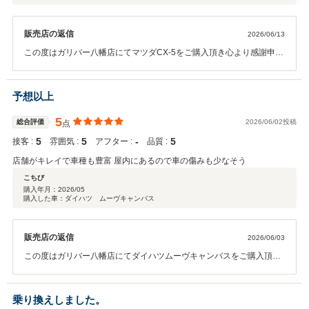
販売店の返信
2026/06/13
この度はガリバー八幡店にてマツダCX-5をご購入頂き心より感謝申し
上げます。 ありがとうございました！！ また、数ある中古車販売店の
中から当店へ大切な愛車をお任せ頂き私共も大変嬉しく思います。 ご
納車後も愛車のメンテナンス等でお困りの際は気兼ねなく当店へご相
予想以上
談ください。 今後とも末永いお付き合いを何卒宜しくお願い申し上げ
ます。
5
総合評価
2026/06/02投稿
点
5
5
‐
5
接客 :
雰囲気 :
アフター :
品質 :
店舗がキレイで車種も豊富 屋内にあるので車の傷みも少なそう
こちび
購入年月：
2026/05
購入した車：ダイハツ ムーヴキャンバス
販売店の返信
2026/06/03
この度はガリバー八幡店にてダイハツムーヴキャンバスをご購入頂き
心より感謝申し上げます。 ありがとうございました！！ また、数ある
中古車販売店の中から当店に大切な愛車をお任せ頂き私共も大変嬉し
く思います。 ご納車後もおクルマのメンテナンス等でお困りの際は気
乗り換えしました。
兼ねなく当店へご相談ください。 今後とも末永いお付き合いを何卒宜