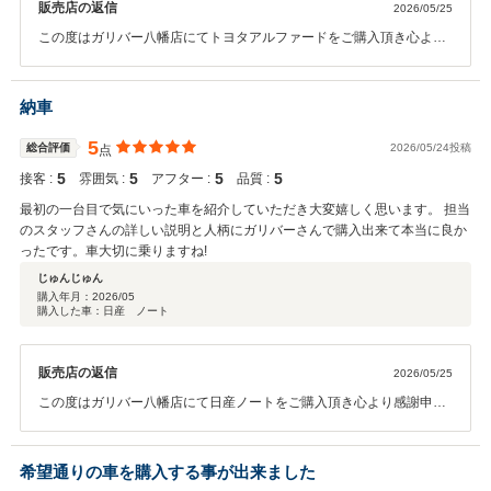
販売店の返信
2026/05/25
この度はガリバー八幡店にてトヨタアルファードをご購入頂き心より
感謝申し上げます。 ありがとうございました！！ また、お褒めのお言
葉を頂き私共も大変嬉しく思います。 ご納車後はおクルマのメンテナ
ンス等でお困りの際は当店へ気兼ねなくご相談ください。 今後とも末
納車
永いお付き合いを何卒宜しくお願い申し上げます。
5
総合評価
2026/05/24投稿
点
5
5
5
5
接客 :
雰囲気 :
アフター :
品質 :
最初の一台目で気にいった車を紹介していただき大変嬉しく思います。 担当
のスタッフさんの詳しい説明と人柄にガリバーさんで購入出来て本当に良か
ったです。車大切に乗りますね!
じゅんじゅん
購入年月：
2026/05
購入した車：日産 ノート
販売店の返信
2026/05/25
この度はガリバー八幡店にて日産ノートをご購入頂き心より感謝申し
上げます。 有難うございました！！ また、数年に一度のお客様のお乗
換のお手伝いを当店にお任せ頂きお力添えさせていただいたこと、大
変嬉しく思います。 ご納車後はおクルマのメンテナンス等でお困りの
希望通りの車を購入する事が出来ました
際は当店へ気兼ねなくご相談ください。 今後とも末永いお付き合いを