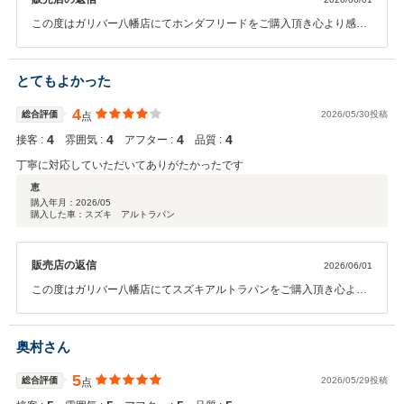
この度はガリバー八幡店にてホンダフリードをご購入頂き心より感謝
申し上げます。 ありがとうございました！！ また、数ある中古車販売
店の中から当店に大切な愛車をお任せ頂き、私共も大変光栄に思いま
す。 ご納車後もおクルマのメンテナンス等でお困りの際は気兼ねなく
とてもよかった
当店へご相談ください。 今後とも末永いお付き合いを何卒よろしくお
願い申し上げます。
4
総合評価
2026/05/30投稿
点
4
4
4
4
接客 :
雰囲気 :
アフター :
品質 :
丁寧に対応していただいてありがたかったです
恵
購入年月：
2026/05
購入した車：スズキ アルトラパン
販売店の返信
2026/06/01
この度はガリバー八幡店にてスズキアルトラパンをご購入頂き心より
感謝申し上げます。 ありがとうございました！！ また、数ある中古車
販売店の中から当店にお任せ頂き私共も大変嬉しく思います。 ご納車
後はおクルマのメンテナンス等でお困りの際は気兼ねなくご相談くだ
奥村さん
さい。 今後とも末永いお付き合いを何卒よろしくお願い申し上げま
す。
5
総合評価
2026/05/29投稿
点