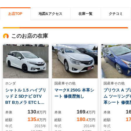
お店TOP
地図&アクセス
在庫一覧
クチコミ
このお店の在庫
ホンダ
国産車その他
国産車その他
シャトル 1.5 ハイブリ
マークX 250G 本革シ
プリウス A 
ッド Z SDナビ DTV
ート 修復歴無し
ム ツーリング
BT Bカメラ ETC LED
革シート 修復
ライト
130
169
1
本体
.0
万円
本体
.4
万円
本体
135
180
1
総額
.8
万円
総額
.4
万円
総額
年式
2015
年
年式
2014
年
年式