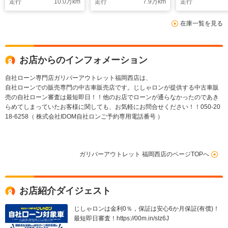
走行
10.0
万km
走行
7.9
万km
走行
在庫一覧を見る
お店からのインフォメーション
自社ローン専門店ガリバーアウトレット福岡西店は、
自社ローンでの販売専門の中古車販売店です。じしゃロンが提供する中古車販
売の自社ローン審査は最短即日！！他のお店でローンが通らなかったのであき
らめてしまっていたお客様に関しても、お気軽にお問合せください！！050-20
18-6258（ 株式会社IDOM自社ロンご予約専用電話番号 ）
ガリバーアウトレット 福岡西店のページTOPへ
お店紹介ダイジェスト
じしゃロンは金利0％，保証は安心6か月保証(有償)！
最短即日審査！https://00m.in/sIz6J