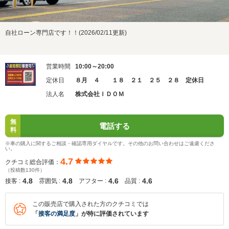
自社ローン専門店です！！(2026/02/11更新)
営業時間
10:00～20:00
定休日
８月 ４ １８ ２１ ２５ ２８ 定休日
法人名
株式会社ＩＤＯＭ
無
電話する
料
※車の購入に関するご相談・確認専用ダイヤルです。その他のお問い合わせはご遠慮くださ
い。
4.7
クチコミ総合評価：
（投稿数130件）
4.8
4.8
4.6
4.6
接客 :
雰囲気 :
アフター :
品質 :
この販売店で購入された方のクチコミでは
「
接客の満足度
」が特に評価されています