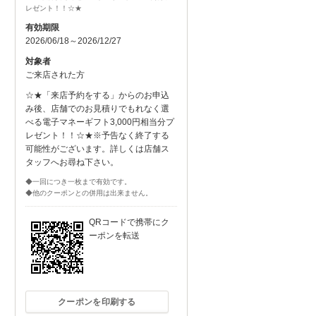
レゼント！！☆★
有効期限
2026/06/18～2026/12/27
対象者
ご来店された方
☆★「来店予約をする」からのお申込
み後、店舗でのお見積りでもれなく選
べる電子マネーギフト3,000円相当分プ
レゼント！！☆★※予告なく終了する
可能性がございます。詳しくは店舗ス
タッフへお尋ね下さい。
◆一回につき一枚まで有効です。
◆他のクーポンとの併用は出来ません。
QRコードで携帯にク
ーポンを転送
クーポンを印刷する