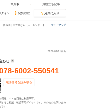
車買取
お役立ち記事
ログイン
閲覧履歴
お気に入り
サイトマップ
ー 飯塚店 | 中古車なら【カーセンサー】
2026/07/11更新
合わせ
078-6002-550541
電話番号を読み取る
ル回線、IP・光回線は利用不可。
関するご相談・確認専用ダイヤルです。その他のお問い合わ
ださい。