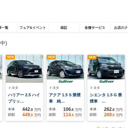
庫一覧
フェア&イベント
保証
各種サービス
お店のク
中)
NEW
NEW
NEW
トヨタ
トヨタ
トヨタ
ハリアー 2.5 ハイ
アクア 1.5 S 禁煙
シエンタ 1.5 G 禁
ブリッ…
車 純…
煙車 …
442
106
262
本体
本体
本体
.9
万円
.6
万円
.8
万円
449
114
269
総額
総額
総額
.9
万円
.9
万円
.9
万円