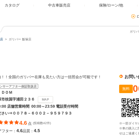
カタログ
中古車販売店
保険/ローン/他
ガリバ
店
ガリバー 飯塚店
お問い
内！！全国のガリバー在庫も見たい方は一括照会が可能です！
0
ンサーアフター保証取扱店
無料
ＩＤＯＭ
塚市枝国字浦田２３６
MAP
19:00 店舗営業時間 00:00～23:59 電話受付時間
ださい⇒００７８－６００２－９５９７９３
4.6
点
(投稿数42件)
※一部ダイヤ
※車の購入に
4.6
4.5
アフター：
品質：
せはご遠慮く