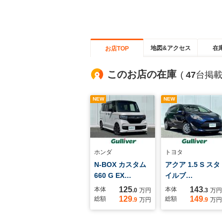
地図&アクセス
在
お店TOP
このお店の在庫
(
47
台掲載
NEW
NEW
ホンダ
トヨタ
N-BOX カスタム
アクア 1.5 S スタ
660 G EX…
イルブ…
125
143
本体
本体
.0
万円
.3
万円
129
149
総額
総額
.9
万円
.9
万円