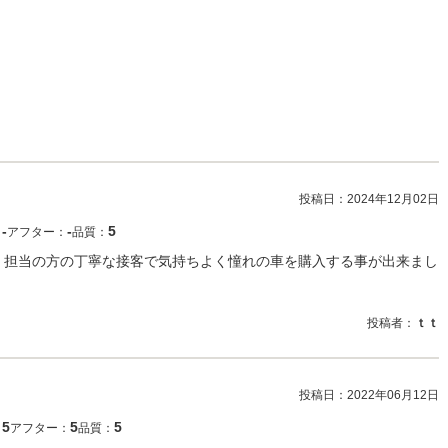
投稿日：
2024年12月02日
‐
‐
5
：
アフター：
品質：
 担当の方の丁寧な接客で気持ちよく憧れの車を購入する事が出来まし
投稿者：
ｔｔ
投稿日：
2022年06月12日
5
5
5
：
アフター：
品質：