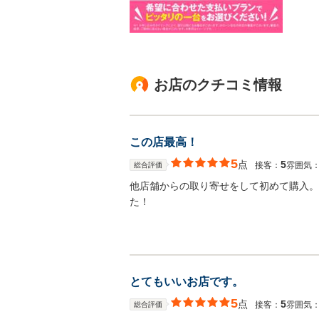
お店のクチコミ情報
この店最高！
5
点
5
接客：
雰囲気
総合評価
他店舗からの取り寄せをして初めて購入。
た！
とてもいいお店です。
5
点
5
接客：
雰囲気
総合評価