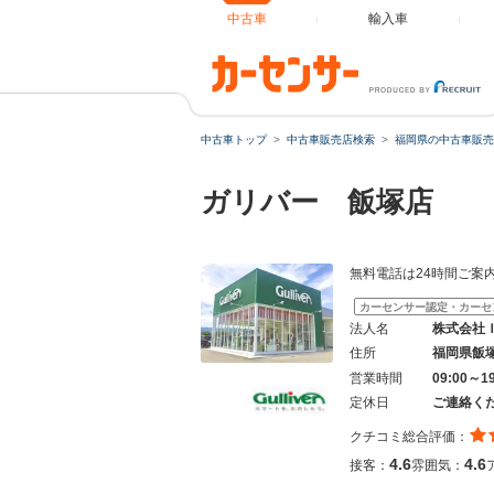
中古車
輸入車
中古車トップ
中古車販売店検索
福岡県の中古車販売
ガリバー 飯塚店
無料電話は24時間ご案
カーセンサー認定・カーセ
法人名
株式会社
住所
福岡県飯
営業時間
09:00～
定休日
ご連絡く
クチコミ総合評価：
4.6
4.6
接客：
雰囲気：