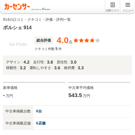
比較リスト
メニュー
914の口コミ・クチコミ・評価・評判一覧
ポルシェ 914
4.0
総合評価
点
5
クチコミ件数
件
4.2
3.8
3.0
デザイン :
走行性 :
居住性 :
3.2
3.6
3.3
積載性 :
運転しやすさ :
維持費 :
新車価格
中古車平均価格
-
543.5
万円
万円
中古車掲載台数
6台
中古車掲載店舗
6店舗