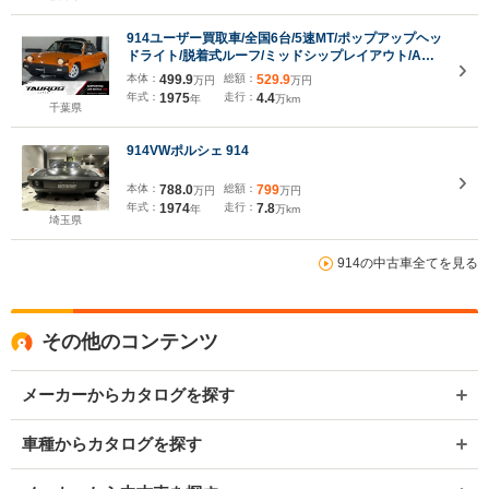
914ユーザー買取車/全国6台/5速MT/ポップアップヘッ
ドライト/脱着式ルーフ/ミッドシップレイアウト/AC
マニュアルエアコン/鑑定書あり/サイドマーカー/2.0ス
本体：
499.9
総額：
529.9
万円
万円
タビライザー
年式：
1975
走行：
4.4
年
万km
千葉県
914VWポルシェ 914
本体：
788.0
総額：
799
万円
万円
年式：
1974
走行：
7.8
年
万km
埼玉県
914の中古車全てを見る
その他のコンテンツ
メーカーからカタログを探す
車種からカタログを探す