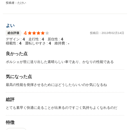
投稿者：たけい
よい
4
総合評価
投稿日：
2013
年
02
月
14
日
4
4
4
デザイン :
走行性 :
居住性 :
4
4
-
積載性 :
運転しやすさ :
維持費 :
良かった点
ポルシェが世に送り出した素晴らしい車であり、かなりの性能である
気になった点
最高の性能を発揮させるためにはどうしたらいいのか気になるね
総評
とても素早く快適に走ることが出来るのですごく気持ちよくなれるのだ
特徴