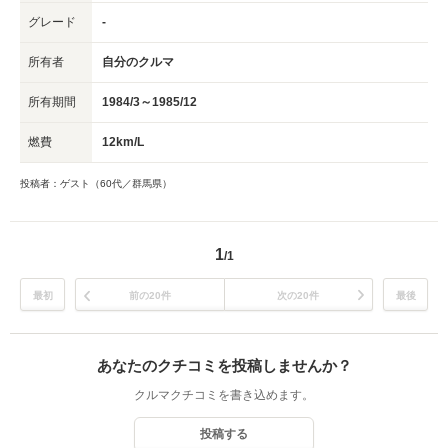
グレード
-
所有者
自分のクルマ
所有期間
1984/3～1985/12
燃費
12km/L
投稿者：ゲスト（60代／群馬県）
1
/1
最初
前の20件
次の20件
最後
あなたのクチコミを投稿しませんか？
クルマクチコミを書き込めます。
投稿する