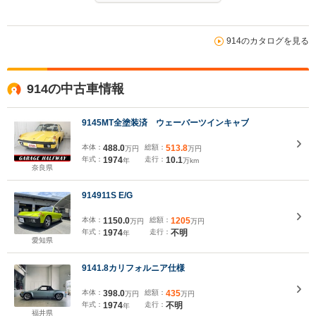
914のカタログを見る
914の中古車情報
9145MT全塗装済 ウェーバーツインキャブ
本体：
488.0
総額：
513.8
万円
万円
年式：
1974
走行：
10.1
年
万km
奈良県
914911S E/G
本体：
1150.0
総額：
1205
万円
万円
年式：
1974
走行：
不明
年
愛知県
9141.8カリフォルニア仕様
本体：
398.0
総額：
435
万円
万円
年式：
1974
走行：
不明
年
福井県