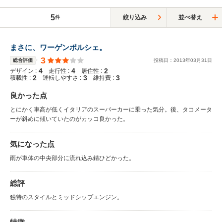
5
絞り込み
並べ替え
件
まさに、ワーゲンポルシェ。
3
総合評価
投稿日：
2013
年
03
月
31
日
4
4
2
デザイン :
走行性 :
居住性 :
2
3
3
積載性 :
運転しやすさ :
維持費 :
良かった点
とにかく車高が低くイタリアのスーパーカーに乗った気分。後、タコメータ
ーが斜めに傾いていたのがカッコ良かった。
気になった点
雨が車体の中央部分に流れ込み錆ひどかった。
総評
独特のスタイルとミッドシップエンジン。