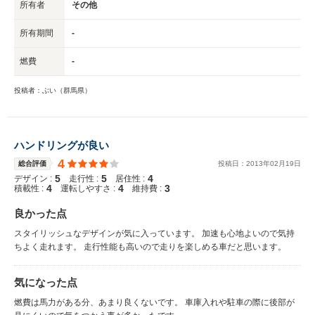
所有者
その他
所有期間
-
燃費
-
投稿者：ぶい（群馬県）
ハンドリングが良い
4
総合評価
投稿日：
2013
年
02
月
19
日
5
5
4
デザイン :
走行性 :
居住性 :
4
4
3
積載性 :
運転しやすさ :
維持費 :
良かった点
スタイリッシュなデザインが気に入っています。 加速も心地よいので気持
ちよく走れます。 走行性能も高いので走りを楽しめる車だと思います。
気になった点
燃費は馬力がある分、あまり良くないです。 車庫入れや駐車の際に後部が