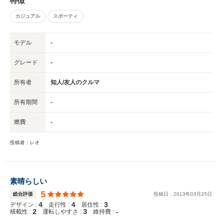
特徴
カジュアル
スポーティ
モデル
-
グレード
-
所有者
知人/友人のクルマ
所有期間
-
燃費
-
投稿者：レオ
素晴らしい
5
総合評価
投稿日：
2013
年
03
月
25
日
4
4
3
デザイン :
走行性 :
居住性 :
2
3
-
積載性 :
運転しやすさ :
維持費 :