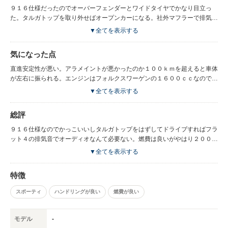
９１６仕様だったのでオーバーフェンダーとワイドタイヤでかなり目立っ
た。タルガトップを取り外せばオープンカーになる。社外マフラーで排気音
も最高。
▼全てを表示する
気になった点
直進安定性が悪い。アラメイントが悪かったのか１００ｋｍを超えると車体
が左右に振られる。エンジンはフォルクスワーゲンの１６００ｃｃなので早
くはない。２０００ｃｃはかなり早いと聞いた時はショックだった。
▼全てを表示する
総評
９１６仕様なのでかっこいいしタルガトップをはずしてドライブすればフラ
ット４の排気音でオーディオなんて必要ない。燃費は良いがやはり２０００
ｃｃを買うべきだったと後悔した。
▼全てを表示する
特徴
スポーティ
ハンドリングが良い
燃費が良い
モデル
-