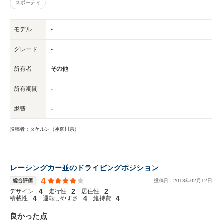
スポーティ
モデル
-
グレード
-
所有者
その他
所有期間
-
燃費
-
投稿者：タケルン（神奈川県）
レーシングカー並のドライビングポジション
4
総合評価
投稿日：
2013
年
02
月
12
日
4
2
2
デザイン :
走行性 :
居住性 :
4
4
4
積載性 :
運転しやすさ :
維持費 :
良かった点