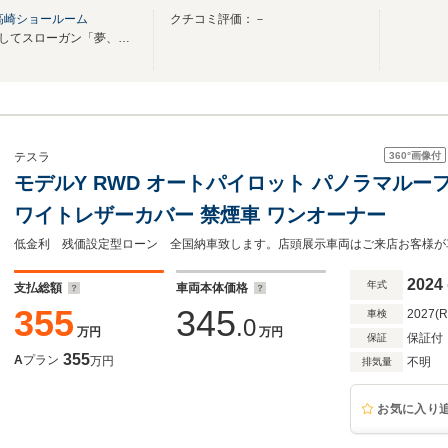
高崎ショールーム
クチコミ評価：－
光岡自動車は100年企業を目指してスローガン「夢、挑戦、次代へ」を掲げます！
360°
画像付
テスラ
モデルY RWD オートパイロット パノラマルー
ワイトレザーカバー 禁煙車 ワンオーナー
2024
年式
支払総額
車両本体価格
355
345
2027(
車検
.0
万円
万円
保証付
保証
355
A
プラン
万円
不明
排気量
お気に入り