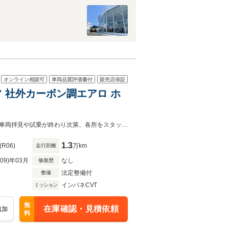
オンライン相談可
車両品質評価書付
販売店保証
フ 社外カーボン調エアロ ホ
低金利 残価設定型ローン 全国納車致します。店頭展示車両はご来店お客様が車両拝見や試乗が終わり次第、各所をスタッフにて除菌殺菌を徹底して行っております。
1.3
(R06)
万km
走行距離
R09)年03月
なし
修復歴
法定整備付
整備
インパネCVT
ミッション
無
在庫確認・見積依頼
追加
料