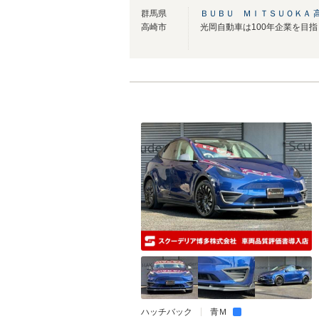
群馬県
ＢＵＢＵ ＭＩＴＳＵＯＫＡ 
高崎市
ハッチバック
青Ｍ