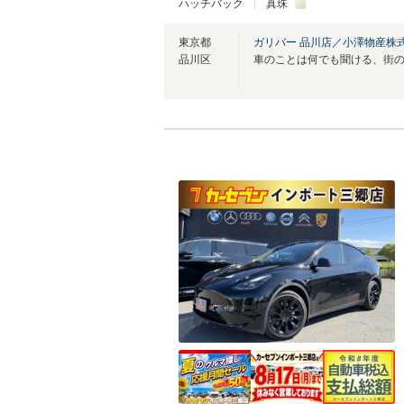
ハッチバック
真珠
東京都
ガリバー 品川店／小澤物産株
品川区