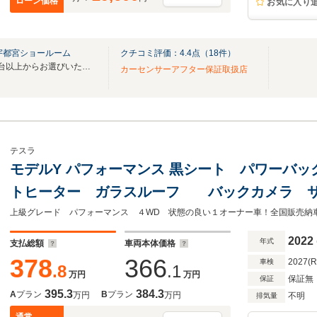
ローン価格
お気に入り
宇都宮ショールーム
クチコミ評価：
4.4
点（
18
件）
BUBUグループ総在庫台数400台以上からお選びいただけます
カーセンサーアフター保証取扱店
テスラ
モデルY パフォーマンス 黒シート パワーバ
トヒーター ガラスルーフ バックカメラ サ
サー ETC 1オーナー車
2022
年式
支払総額
車両本体価格
378
366
2027(
車検
.8
.1
万円
万円
保証無
保証
395.3
384.3
A
プラン
B
プラン
万円
万円
不明
排気量