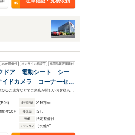
在庫確認・見積依頼
追加
料
360°
画像付
オンライン相談可
車両品質評価書付
ックドア 電動シート シー
イドカメラ コーナーセン
上級グレード パフォーマンス ４WD 状態の良い１オーナー車！全国販売納車OK♪ご遠方などでご来店が難しいお客様もお気軽にご相談下さい！詳しくは0120-62-1031まで！
2.9
(R04)
万km
走行距離
R09)年10月
なし
修復歴
法定整備付
整備
その他AT
ミッション