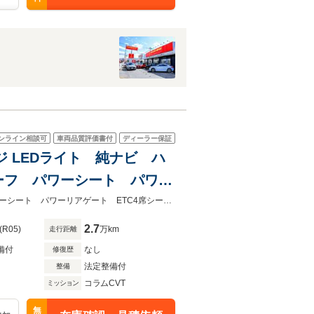
ンライン相談可
車両品質評価書付
ディーラー保証
ジ LEDライト 純ナビ ハ
ーフ パワーシート パワー
レンジ デュアルモーター
LEDライト 純ナビ ハンドルヒーター パークセンサー パノラマルーフパワーシート パワーリアゲート ETC4席シートヒーター ロングレンジ デュアルモーター
2.7
(R05)
万km
走行距離
備付
なし
修復歴
法定整備付
整備
コラムCVT
ミッション
無