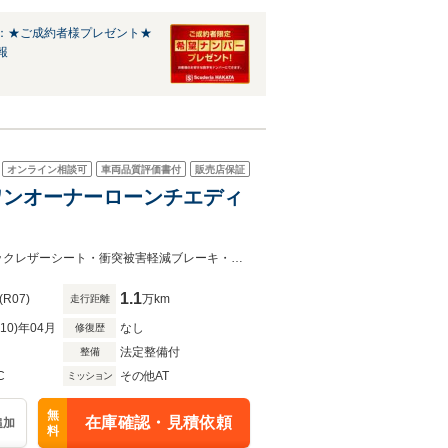
：★ご成約者様プレゼント★
報
オンライン相談可
車両品質評価書付
販売店保証
 ワンオーナーローンチエディ
☆ローンチエディション☆純正20インチアルミホイール☆ワンオーナー ☆ブラックレザーシート・衝突被害軽減ブレーキ・ブラインドスポットモニター・正面衝突警報・側方衝突警告・緊急
1.1
(R07)
万km
走行距離
R10)年04月
なし
修復歴
法定整備付
整備
C
その他AT
ミッション
無
在庫確認・見積依頼
追加
料