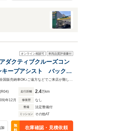
オンライン相談可
車両品質評価書付
 アダクティブクルーズコン
ンキープアシスト バックモ
シートヒーター
全車メカニックによる機関系のチェック済み。合格した車のみを展示してます！全国販売納車OK♪ご遠方などでご来店が難しいお客様もお気軽にご相談下さい！詳しくは0120-62-1031まで！
2.4
(R04)
万km
走行距離
R09)年12月
なし
修復歴
法定整備付
整備
その他AT
ミッション
無
在庫確認・見積依頼
追加
料