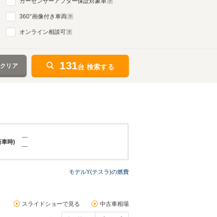
カーセンサーアフター保証対象車
360
°画像付き車両
オンライン相談可
131
をクリア
台 検索する
---
新車時)
---
モデルY(テスラ)の燃費
スライドショーで見る
中古車相場