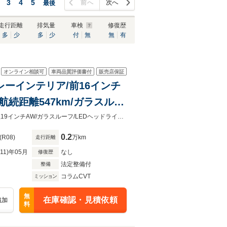
3
4
5
前へ
次へ
最後
走行距離
排気量
車検
修復歴
多
少
多
少
付
無
無
有
オンライン相談可
車両品質評価書付
販売店保証
レーインテリア/前16インチ
航続距離547km/ガラスルー
クーラー/360°モニター/カー
オートパイロット/セングレーインテリア/前16インチ＆後8インチスクリーン純正19インチAW/ガラスルーフ/LEDヘッドライト/ETC2.0/シートヒーター＆クーラー/360°モニター/カードキー
0.2
(R08)
万km
走行距離
R11)年05月
なし
修復歴
法定整備付
整備
コラムCVT
ミッション
無
在庫確認・見積依頼
追加
料