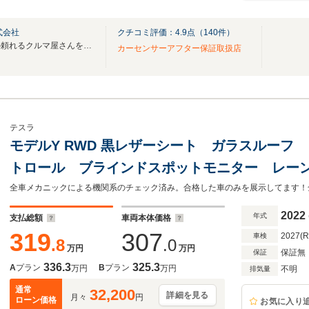
式会社
クチコミ評価：
4.9
点（
140
件）
車のことは何でも聞ける、街の頼れるクルマ屋さんを目指しています！
カーセンサーアフター保証取扱店
テスラ
モデルY RWD 黒レザーシート ガラスルーフ
トロール ブラインドスポットモニター レー
ニター サイドモニター ハンドルヒーター 
2022
年式
支払総額
車両本体価格
319
307
2027(
車検
.8
.0
万円
万円
保証無
保証
336.3
325.3
A
プラン
B
プラン
万円
万円
不明
排気量
通常
32,200
詳細を見る
月々
円
ローン価格
お気に入り