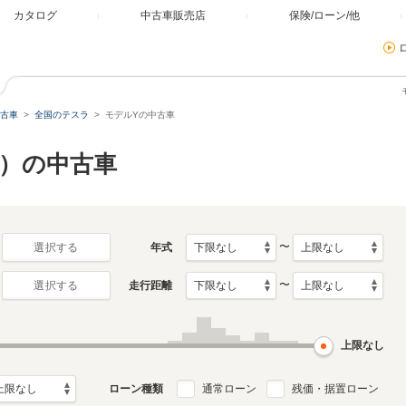
カタログ
中古車販売店
保険/ローン/他
古車
全国のテスラ
モデルYの中古車
国）の中古車
〜
年式
選択する
〜
走行距離
選択する
上限なし
ローン種類
通常ローン
残価・据置ローン