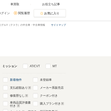
車買取
お役立ち記事
ログイン
閲覧履歴
お気に入り
モデルY（テスラ）の中古車・中古車情報
サイトマップ
ミッション
AT/CVT
MT
新着物件
未登録車
支払総額あり
メーカー系販売店
修復歴なし
クーポン付き
車両品質評価書
購入プラン付き
付き