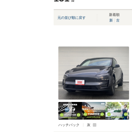
台
新着順
元の並び順に戻す
新
古
ハッチバック
灰