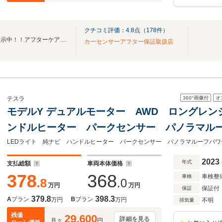
クチコミ評価：
4.8
点（
178
件）
厳選したユーザー買取車両を展示中！！アフターケアもお任せください！
カーセンサーアフター保証取扱店
360°
画像付
オ
テスラ
モデルY デュアルモーター AWD ロングレン
ンドルヒーター パークセンサー パノラマル
リアゲート ETC全席シートヒーター ロング
2023
年式
支払総額
車両本体価格
378
368
車検整
車検
.8
.0
万円
万円
保証付
保証
379.8
398.3
A
プラン
B
プラン
万円
万円
不明
排気量
残価
29,600
詳細を見る
月々
円