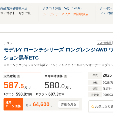
車両品質評価書導入店
クチコミ評価：
5
点（
178
件）
クーポン
YouTubeチャンネル【スクーデリア博多】 ぜひご覧ください！直通電話TEL：0925881133
フェア情
カーセンサーアフター保証取扱店
360°
画像付
テスラ
モデルY ローンチシリーズ ロングレンジAWD
ション黒革ETC
2025
年式
支払総額
車両本体価格
587
580
2028(
車検
.5
.0
万円
万円
保証付
保証
598.8
607.3
A
プラン
B
プラン
万円
万円
9999C
排気量
通常
64,600
詳細を見る
月々
円
ローン価格
お気に入り