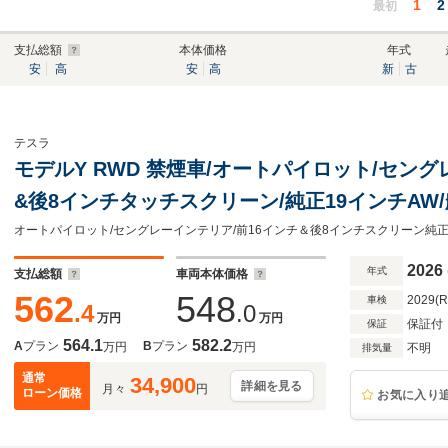
1
2
最初
支払総額
本体価格
年式
安
高
安
高
新
古
テスラ
モデルY RWD 禁煙車/オートパイロット/セング
&後8インチタッチスクリーン/純正19インチAW/
フ/LEDヘッドライト/ETC2.0/シートヒーター&
ドキー
2026
年式
支払総額
車両本体価格
562
548
2029(
車検
.4
.0
万円
万円
保証付
保証
564.1
582.2
A
プラン
B
プラン
万円
万円
不明
排気量
通常
34,900
詳細を見る
月々
円
ローン価格
お気に入り