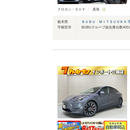
クロカン・ＳＵＶ
真珠
栃木県
ＢＵＢＵ ＭＩＴＳＵＯＫＡ 
宇都宮市