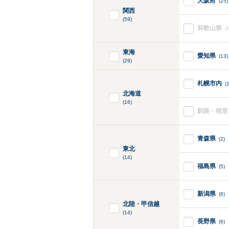
大阪府
(25)
関西
(59)
和歌山県
(0
東海
愛知県
(13)
(29)
札幌市内
(
北海道
(16)
釧路・根室
青森県
(2)
東北
(14)
福島県
(5)
新潟県
(6)
北陸・甲信越
(14)
長野県
(6)