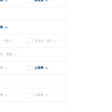
県
奈良県
(2)
(5)
県
(5)
・十勝
岩見沢・滝川
(0)
(0)
牧・室蘭
(0)
県
山形県
(0)
(1)
県
山梨県
(0)
(0)