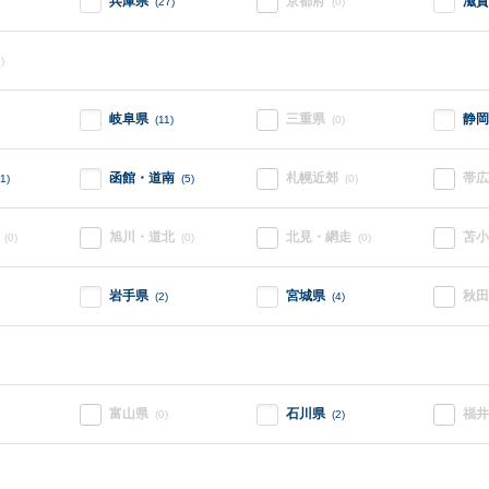
兵庫県
京都府
滋賀
(27)
(0)
)
岐阜県
三重県
静岡
(11)
(0)
函館・道南
札幌近郊
帯広
11)
(5)
(0)
旭川・道北
北見・網走
苫小
(0)
(0)
(0)
岩手県
宮城県
秋田
(2)
(4)
富山県
石川県
福井
(0)
(2)