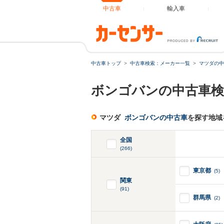
中古車
輸入車
中古車トップ
中古車検索：メーカー一覧
マツダの中
ボンゴバンの中古車検
マツダ
ボンゴバンの中古車
を探す地域
全国
(266)
東京都
(5)
関東
(91)
群馬県
(2)