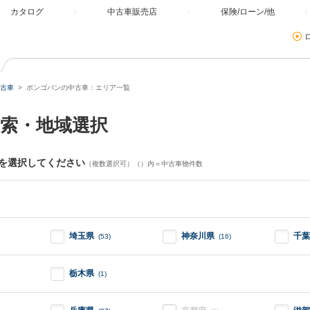
カタログ
中古車販売店
保険/ローン/他
古車
ボンゴバンの中古車：エリア一覧
索・地域選択
を選択してください
（複数選択可）（）内＝中古車物件数
埼玉県
神奈川県
千葉
(53)
(16)
栃木県
(1)