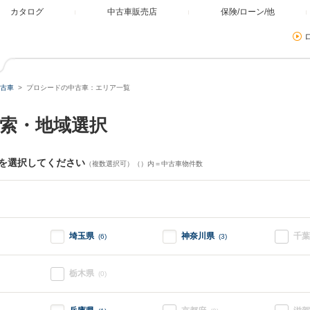
カタログ
中古車販売店
保険/ローン/他
古車
プロシードの中古車：エリア一覧
索・地域選択
を選択してください
（複数選択可）（）内＝中古車物件数
埼玉県
神奈川県
千葉
(6)
(3)
栃木県
(0)