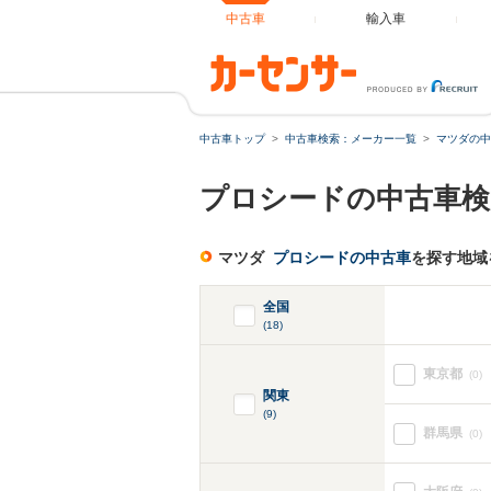
中古車
輸入車
中古車トップ
中古車検索：メーカー一覧
マツダの中
プロシードの中古車検
マツダ
プロシードの中古車
を探す地域
全国
(18)
東京都
(0)
関東
(9)
群馬県
(0)