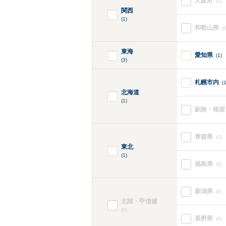
大阪府
(0)
関西
(1)
和歌山県
(0
東海
愛知県
(1)
(3)
札幌市内
(1
北海道
(1)
釧路・根室
青森県
(0)
東北
(1)
福島県
(0)
新潟県
(0)
北陸・甲信越
(0)
長野県
(0)