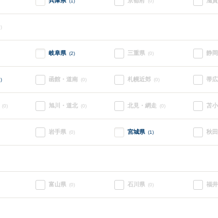
兵庫県
京都府
滋賀
(1)
(0)
)
岐阜県
三重県
静岡
(2)
(0)
函館・道南
札幌近郊
帯広
)
(0)
(0)
旭川・道北
北見・網走
苫小
(0)
(0)
(0)
岩手県
宮城県
秋田
(0)
(1)
富山県
石川県
福井
(0)
(0)