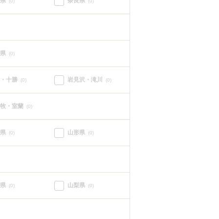
県
奈良県
(0)
(0)
県
(0)
・十勝
岩見沢・滝川
(0)
(0)
牧・室蘭
(0)
県
山形県
(0)
(0)
県
山梨県
(0)
(0)