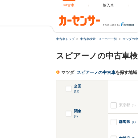
中古車
輸入車
中古車トップ
中古車検索：メーカー一覧
マツダの中
スピアーノの中古車検
マツダ
スピアーノの中古車
を探す地域
全国
(11)
東京都
(0)
関東
(4)
群馬県
(1)