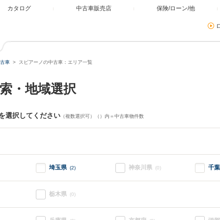
カタログ
中古車販売店
保険/ローン/他
古車
スピアーノの中古車：エリア一覧
索・地域選択
を選択してください
（複数選択可）（）内＝中古車物件数
埼玉県
神奈川県
千葉
(2)
(0)
栃木県
(0)