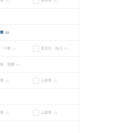
県
奈良県
(0)
(0)
県
(2)
・十勝
岩見沢・滝川
(0)
(0)
牧・室蘭
(0)
県
山形県
(0)
(0)
県
山梨県
(0)
(0)