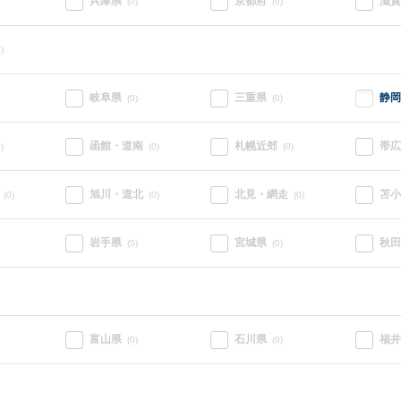
兵庫県
京都府
滋賀
(0)
(0)
)
岐阜県
三重県
静岡
(0)
(0)
函館・道南
札幌近郊
帯広
)
(0)
(0)
旭川・道北
北見・網走
苫小
(0)
(0)
(0)
岩手県
宮城県
秋田
(0)
(0)
富山県
石川県
福井
(0)
(0)