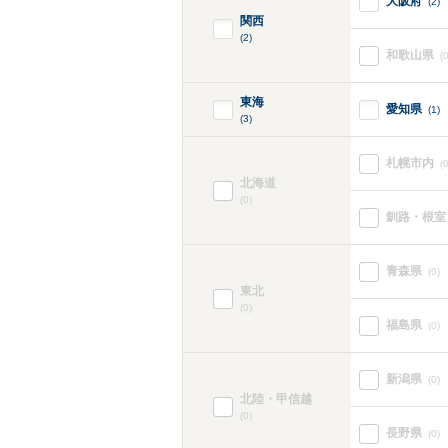
大阪府
(2)
関西
(2)
和歌山県
(0
東海
愛知県
(1)
(3)
札幌市内
(0
北海道
(0)
釧路・根室
青森県
(0)
東北
(0)
福島県
(0)
新潟県
(0)
北陸・甲信越
(0)
長野県
(0)