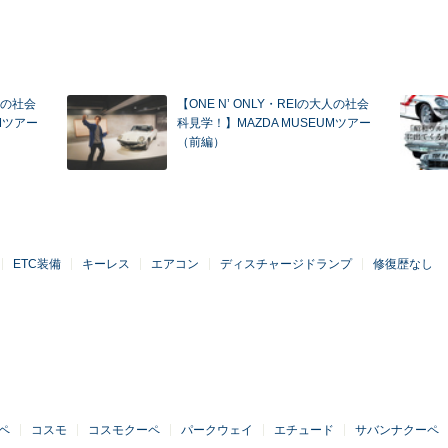
大人の社会
【ONE N’ ONLY・REIの大人の社会
Mツアー
科見学！】MAZDA MUSEUMツアー
（前編）
ETC装備
キーレス
エアコン
ディスチャージドランプ
修復歴なし
ーペ
コスモ
コスモクーペ
パークウェイ
エチュード
サバンナクーペ