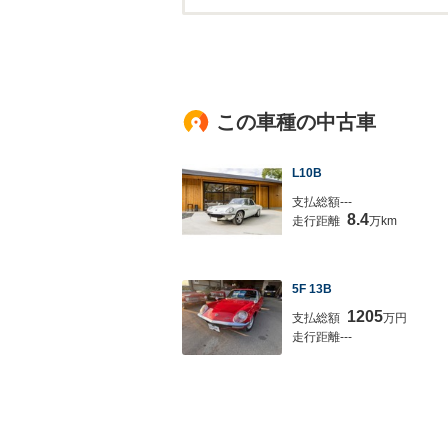
この車種の中古車
L10B
支払総額---
8.4
走行距離
万km
5F 13B
1205
支払総額
万円
走行距離---