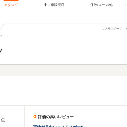
カタログ
中古車販売店
保険/ローン/他
コスモスポーツ（
ツ
ツ
評価の高いレビュー
点