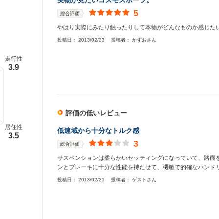
実物が見たいコスモスポーツ。
5
総合評価
やはり実際にみたり触ったりして本物がどんなものか感じた
投稿日：
2013/02/23
投稿者：
かずおさん
走行性
3.9
評価の低いレビュー
居住性
低速域から十分なトルク感
3.5
3
総合評価
サスペンションは柔らかいセッティングになっていて、路面
ンとブレーキに十分な性能を持たせて、機敏で的確なハンド
投稿日：
2013/02/21
投稿者：
ゲストさん