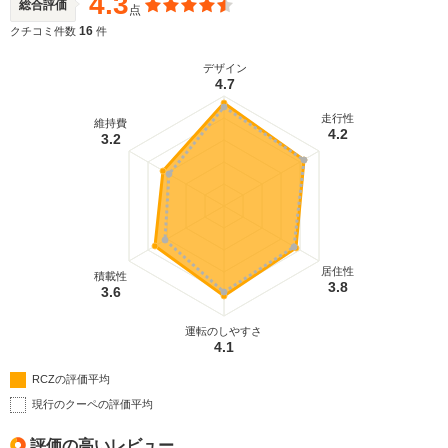
4.3
総合評価
点
16
クチコミ件数
件
デザイン
4.7
走行性
維持費
4.2
3.2
居住性
積載性
3.8
3.6
運転のしやすさ
4.1
RCZの評価平均
現行のクーペの評価平均
評価の高いレビュー