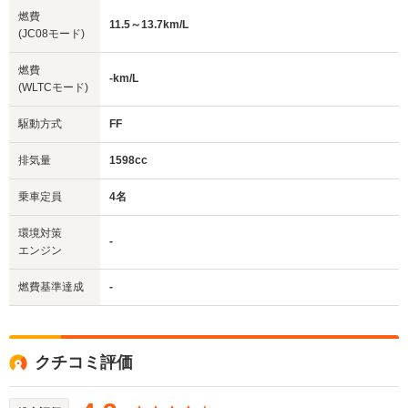
燃費
11.5～13.7km/L
(JC08モード)
燃費
-km/L
(WLTCモード)
駆動方式
FF
排気量
1598cc
乗車定員
4名
環境対策
-
エンジン
燃費基準達成
-
クチコミ評価