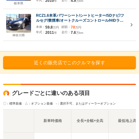
年式：
2010
走行：
4.9
年
万km
岐阜県
RCZ1.6本革パワーシート/シートヒーター/SDナビ/フ
ルセグ/禁煙車/オートクルーズコントロール/HIDライ
ト/オートリアウイング
本体：
59.8
総額：
78
万円
万円
年式：
2011
走行：
7.6
年
万km
神奈川県
近くの販売店でこのクルマを探す
グレードごとに違いのある項目
〇：標準装備 △：オプション装備
-：選択不可、またはディーラーオプション
新車時価格
全長×全幅×全高
最低地上高