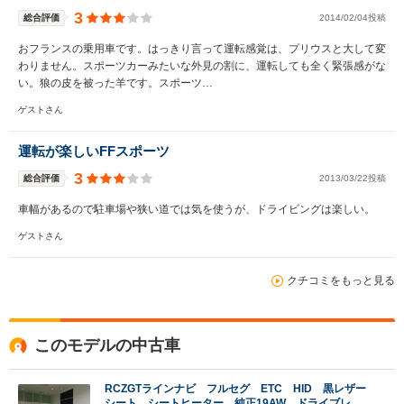
3
総合評価
2014/02/04投稿
おフランスの乗用車です。はっきり言って運転感覚は、プリウスと大して変
わりません。スポーツカーみたいな外見の割に、運転しても全く緊張感がな
い。狼の皮を被った羊です。スポーツ…
ゲストさん
運転が楽しいFFスポーツ
3
総合評価
2013/03/22投稿
車幅があるので駐車場や狭い道では気を使うが、ドライビングは楽しい。
ゲストさん
クチコミをもっと見る
このモデルの中古車
RCZGTラインナビ フルセグ ETC HID 黒レザー
シート シートヒーター 純正19AW ドライブレコ