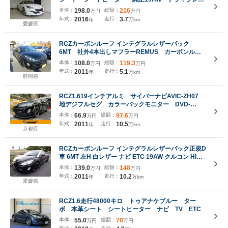
ーダー クルーズコントロール 取説 保証書 記録
本体：
198.0
総額：
216
万円
万円
簿 スペアキー
年式：
2016
走行：
3.7
年
万km
愛媛県
RCZカーボンルーフ インテグラルレザーパック
6MT 社外4本出しマフラーREMUS カーボンルー
フ 黒革 ナビ バックカメラ ETC ローダウン
本体：
108.0
総額：
119.3
万円
万円
パワーシート シートヒーター
年式：
2011
走行：
5.1
年
万km
静岡県
RCZ1.619インチアルミ サイバーナビAVIC-ZH07
地デジフルセグ カラーバックモニター DVD-
V/CD/Bluetooth/USB/SD ETC
本体：
66.9
総額：
97.6
万円
万円
年式：
2011
走行：
10.5
年
万km
京都府
RCZカーボンルーフ インテグラルレザーパック正規D
車 6MT 左H 白レザー ナビ ETC 19AW クルコン HID
カーボンルーフ インテグラルレザー 4人乗 禁煙 受注
本体：
139.0
総額：
148
万円
万円
生産OP DVD/TV シートヒーター F&Rソナー クルコン
年式：
2011
走行：
10.2
年
万km
愛媛県
RCZ1.6走行48000キロ トゥアナケブルー ター
ボ 本革シート シートヒーター ナビ TV ETC
本体：
55.0
総額：
70
万円
万円