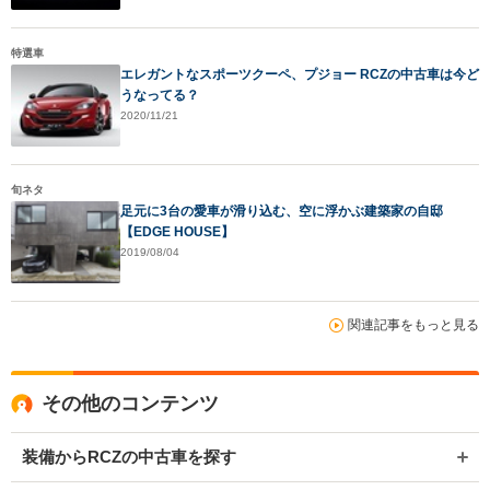
特選車
エレガントなスポーツクーペ、プジョー RCZの中古車は今ど
うなってる？
2020/11/21
旬ネタ
足元に3台の愛車が滑り込む、空に浮かぶ建築家の自邸
【EDGE HOUSE】
2019/08/04
関連記事をもっと見る
その他のコンテンツ
装備からRCZの中古車を探す