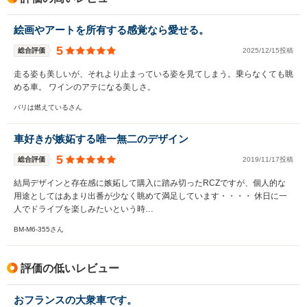
絵画やアートを所有する感覚なら愛せる。
5
総合評価
2025/12/15投稿
走る姿も美しいが、それより止まっている姿を見てしまう。乗らなくても眺
める車。 ワインのアテになる美しさ。
パリは燃えているさん
車好きが嫉妬する唯一無二のデザイン
5
総合評価
2019/11/17投稿
結局デザインと存在感に嫉妬して購入に踏み切ったRCZですが、個人的な
用途としてはあまり出番が少なく眺めて満足しています・・・・ 休日に一
人でドライブを楽しみたいという時…
BM-M6-355さん
評価の低いレビュー
おフランスの大衆車です。