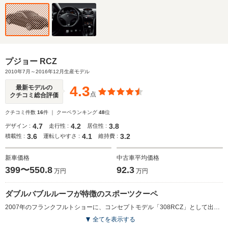
プジョー RCZ
2010年7月～2016年12月生産モデル
4.3
最新モデルの
点
クチコミ総合評価
クチコミ件数
16
件 ｜ クーペランキング
48
位
4.7
4.2
3.8
デザイン :
走行性 :
居住性 :
3.6
4.1
3.2
積載性 :
運転しやすさ :
維持費 :
新車価格
中古車平均価格
399〜550.8
92.3
万円
万円
ダブルバブルルーフが特徴のスポーツクーペ
2007年のフランクフルトショーに、コンセプトモデル「308RCZ」として出展されたRCZ。そのコンセプトモデル名が示すとおり、ベースはミドルサイズハッチバックの308だ。プジョーでは、その歴史において車名に数字を用いていないのは初めてであり、その点からも特別なモデルであることがうかがえる。なによりもスタイリッシュなエクステリアが魅力のスポーツクーペだが、最大のポイントは波を打ったようなダブルバブルルーフと、AピラーからCピラーまで弧を描いたようなシルバーのルーフラインだろう。エンジンは308にも搭載される1.6LのDOHCツインスクロールターボ。組み合わされるミッションは、いずれも6速のATとMTになる。（2010.7）
全てを表示する