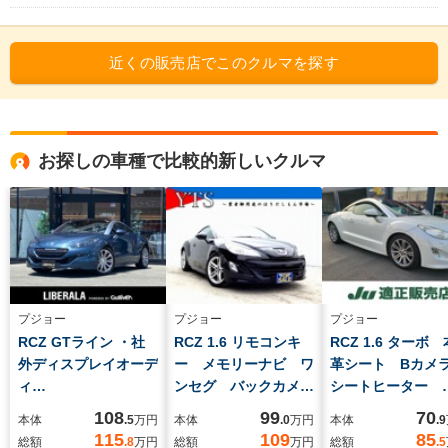
近くの販売店でこのクルマを探す
お探しの車種で比較的新しいクルマ
プジョー
プジョー
プジョー
RCZ GTライン ・社
RCZ 1.6 リモコンキ
RCZ 1.6 ターボ 
外ディスプレイオーデ
ー メモリーナビ ワ
革シート Bカ
ィ
ンセグ バックカメ
シートヒーター
オ/Bluetooth/USB/carplay・
ラ ETC キセノンヘ
ETC 法定点検
108
99
70
本体
.5
万円
本体
.0
万円
本体
.9
黒革シート/シートヒ
ッドライト オートラ
車検2年 クルー
115
109
85
総額
.8
万円
総額
万円
総額
.5