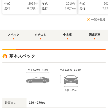
ーター・ETC・純正
イトフォグシートヒー
ントロール
年式
2014
年
年式
2010
年
年式
20
18AW・保証書・取扱
ター クリアランスソ
走行
6.5
万km
走行
3.6
万km
走行
7.2
説明書・スペアキー・
ナーウインカーミラー
純正ナビ車載
純正AW自社保証 09保
一覧を見る
証 車検整備 カープレ
ミア有償保証
スペック
クチコミ
中古車
関連記事
基本スペック
全長4.29m～4.3m
全高1.35m～1.36m
全幅1.85m
最高出力
156～270ps