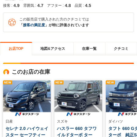
4.9
4.7
4.8
4.5
接客 :
雰囲気 :
アフター :
品質 :
この販売店で購入された方のクチコミでは
「
接客の満足度
」が特に評価されています
お店TOP
地図&アクセス
在庫一覧
クチコミ
このお店の在庫
NEW
NEW
NEW
日産
スズキ
ダイハツ
セレナ 2.0 ハイウェイ
ハスラー 660 タフワ
タフト 660 
スター セーフティー
イルドターボ ター
ターボ 純正S