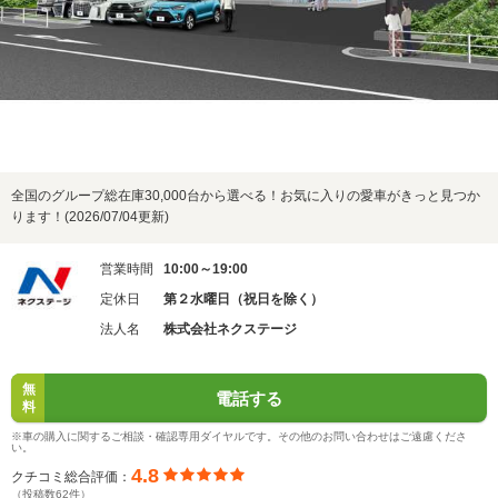
全国のグループ総在庫30,000台から選べる！お気に入りの愛車がきっと見つか
ります！(2026/07/04更新)
営業時間
10:00～19:00
定休日
第２水曜日（祝日を除く）
法人名
株式会社ネクステージ
無
電話する
料
※車の購入に関するご相談・確認専用ダイヤルです。その他のお問い合わせはご遠慮くださ
い。
4.8
クチコミ総合評価：
（投稿数62件）