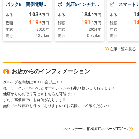
パックB 両側電動ス
ボ 純正9インチナ
ビ スマート
ライド 純正ナビ 後
ビ セーフティサポー
ト ガラスル
103
184
1
本体
.5
万円
本体
.0
万円
本体
席モニター 全周囲カ
ト 全周囲カメラ レ
ダプティブク
119
191
1
総額
.5
万円
総額
.8
万円
総額
メラ プロパイロッ
ーダークルーズ 禁煙
ントロール 
年式
2016
年
年式
2024
年
年式
ト デジタルインナー
車 スマートキー
メラ 禁煙車
走行
7.3
万km
走行
0.7
万km
走行
ミラー 禁煙車 ドラ
LEDヘッド ルーフレ
コ スマー
レコ LEDヘッドライ
ール ビルトイン
LEDヘッド E
在庫一覧を見る
ト レーンキープ ス
ETC 純正15インチ
正15インチア
マートキー
アルミ
お店からのインフォメーション
グループ在庫数は30,000台以上！！
軽・ミニバン・SUVなどオールジャンルお取り扱いしております！！
他店からのお取り寄せももちろん可能です♪
また、高価買取にも自信があります!!
無料で出張買取も行っておりますのでお気軽にご相談ください♪
ネクステージ 相模原店のページTOPへ