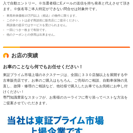
入で自動エントリー。※当選者様にEメールの送信を持ち発表と代えさせて頂き
ます。※仮名等ご本人特定ができない問合せは対象外です。
車両本体価格10万円以上（税込）の物件に限ります。
このチケットは必ず商談前に販売店にご提示ください。
商談後の提示ではサービスを受けられません。
一回につき一枚まで有効です。
他のクーポンとの併用は出来ません。
お店の実績
お車のことなら何でもお任せください！
東証プライム市場上場のネクステージは、全国に３３０店舗以上を展開する中
古車販売店です。お車のご購入はもちろん、ご売却のご相談、自動車保険の見
直し、故障・修理のご相談など、他社様で購入したお車でもお気軽にお申し付
けください！
専門知識豊富なスタッフが、お客様のカーライフに寄り添ってベストな方法を
ご提案させていただきます。