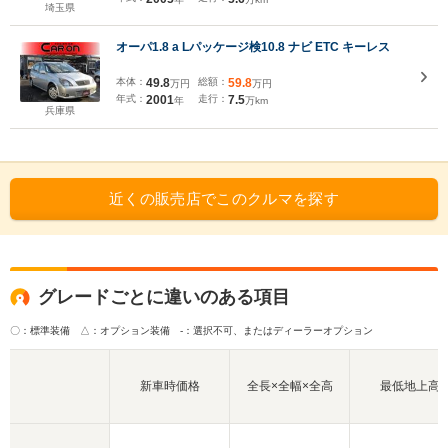
埼玉県
オーパ1.8 a Lパッケージ検10.8 ナビ ETC キーレス
本体：
49.8
総額：
59.8
万円
万円
年式：
2001
走行：
7.5
年
万km
兵庫県
近くの販売店でこのクルマを探す
グレードごとに違いのある項目
〇：標準装備 △：オプション装備
-：選択不可、またはディーラーオプション
新車時価格
全長×全幅×全高
最低地上高