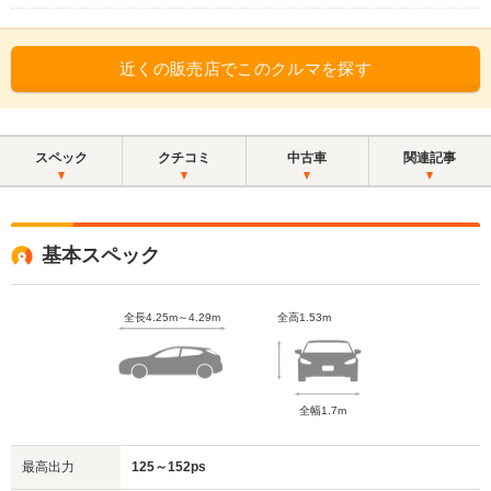
近くの販売店でこのクルマを探す
スペック
クチコミ
中古車
関連記事
基本スペック
全長4.25m～4.29m
全高1.53m
全幅1.7m
最高出力
125～152ps