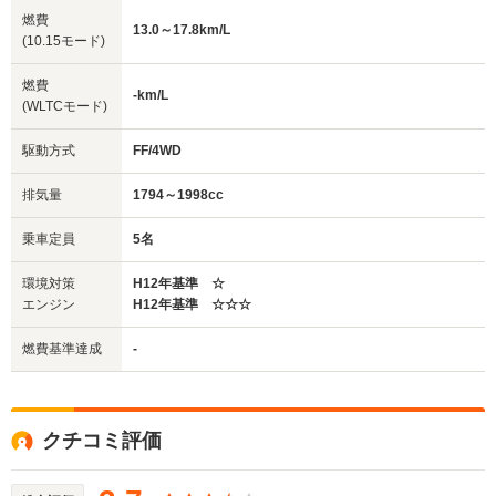
燃費
13.0～17.8km/L
(10.15モード)
燃費
-km/L
(WLTCモード)
駆動方式
FF/4WD
排気量
1794～1998cc
乗車定員
5名
環境対策
H12年基準 ☆
エンジン
H12年基準 ☆☆☆
燃費基準達成
-
クチコミ評価