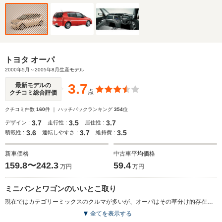
トヨタ オーパ
2000年5月～2005年8月生産モデル
3.7
最新モデルの
点
クチコミ総合評価
クチコミ件数
160
件 ｜ ハッチバックランキング
354
位
3.7
3.5
3.7
デザイン :
走行性 :
居住性 :
3.6
3.7
3.5
積載性 :
運転しやすさ :
維持費 :
新車価格
中古車平均価格
159.8〜242.3
59.4
万円
万円
ミニバンとワゴンのいいとこ取り
現在ではカテゴリーミックスのクルマが多いが、オーパはその草分け的存在で、ミニバンの多機能性に高級サルーンの走りを融合させた。デザインはミニバン風だが、サードシートはもたない。ただしウォークスルーとフルフラットが可能なフロントシートや、120mmスライド＆ダブルフラット機構を備えた6：4分割式リアシートによって、多彩なシートアレンジを実現。ラゲージスペースも通常でゴルフバッグ4個が積載可能で、さらに床下にも収納スペースを設けた。エンジンは2Lの直噴D-4と1.8Lの直4。2Lの直噴エンジンにはトヨタ車で初めて、CVTが組み合わされた。（2000.5）
全てを表示する