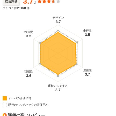
3.7
総合評価
点
160
クチコミ件数
件
デザイン
3.7
走行性
維持費
3.5
3.5
居住性
積載性
3.7
3.6
運転のしやすさ
3.7
オーパの評価平均
現行のハッチバックの評価平均
評価の高いレビュー