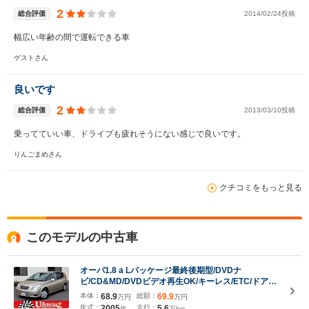
2
総合評価
2014/02/24投稿
幅広い年齢の間で運転できる車
ゲストさん
良いです
2
総合評価
2013/03/10投稿
乗ってていい車、ドライブも疲れそうにない感じで良いです。
りんごまめさん
クチコミをもっと見る
このモデルの中古車
オーパ1.8 a Lパッケージ最終後期型/DVDナ
ビ/CD&MD/DVDビデオ再生OK/キーレス/ETC/ドアバ
イザー
本体：
68.9
総額：
69.9
万円
万円
年式：
2005
走行：
5.6
年
万km