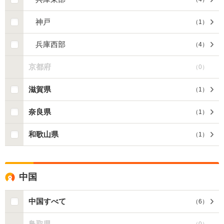
神戸
（
1
）
兵庫西部
（
4
）
京都府
（
0
）
滋賀県
（
1
）
奈良県
（
1
）
和歌山県
（
1
）
中国
中国すべて
（
6
）
鳥取県
（
0
）