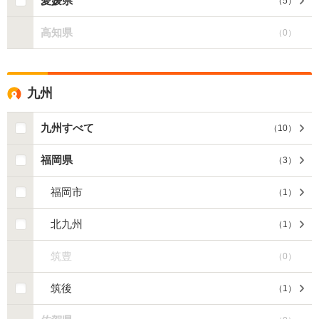
愛媛県
（
5
）
高知県
（
0
）
九州
九州すべて
（
10
）
福岡県
（
3
）
福岡市
（
1
）
北九州
（
1
）
筑豊
（
0
）
筑後
（
1
）