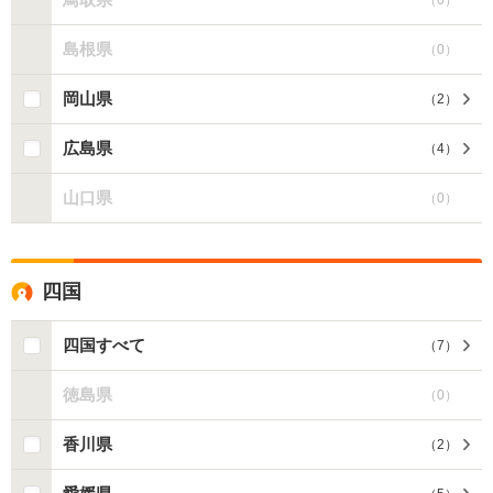
島根県
（
0
）
岡山県
（
2
）
広島県
（
4
）
山口県
（
0
）
四国
四国すべて
（
7
）
徳島県
（
0
）
香川県
（
2
）