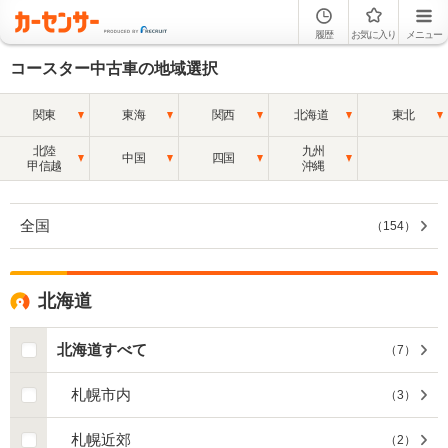
履歴
お気に入り
メニュー
コースター中古車の地域選択
関東
東海
関西
北海道
東北
北陸
九州
中国
四国
甲信越
沖縄
全国
（
154
）
北海道
北海道すべて
（
7
）
札幌市内
（
3
）
札幌近郊
（
2
）