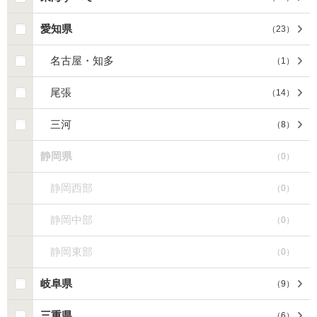
愛知県
（
23
）
名古屋・知多
（
1
）
尾張
（
14
）
三河
（
8
）
静岡県
（
0
）
静岡西部
（
0
）
静岡中部
（
0
）
静岡東部
（
0
）
岐阜県
（
9
）
三重県
（
6
）