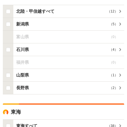
北陸・甲信越すべて
（
12
）
新潟県
（
5
）
富山県
（
0
）
石川県
（
4
）
福井県
（
0
）
山梨県
（
1
）
長野県
（
2
）
東海
東海すべて
（
38
）