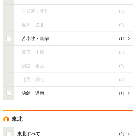
岩見沢・滝川
（
0
）
旭川・道北
（
0
）
苫小牧・室蘭
（
1
）
帯広・十勝
（
0
）
釧路・根室
（
0
）
北見・網走
（
0
）
函館・道南
（
1
）
東北
東北すべて
（
9
）