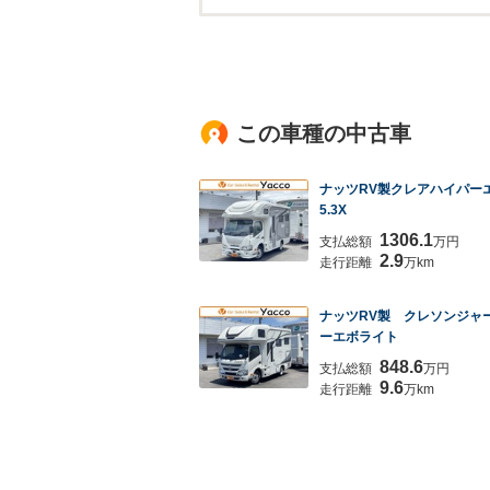
この車種の中古車
ナッツRV製クレアハイパー
5.3X
1306.1
支払総額
万円
2.9
走行距離
万km
ナッツRV製 クレソンジャ
ーエボライト
848.6
支払総額
万円
9.6
走行距離
万km