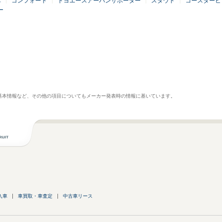
車
コンフォート
トヨエースアーバンサポーター
スタウト
コースタービ
ー
基本情報など、その他の項目についてもメーカー発表時の情報に基いています。
入車
車買取・車査定
中古車リース