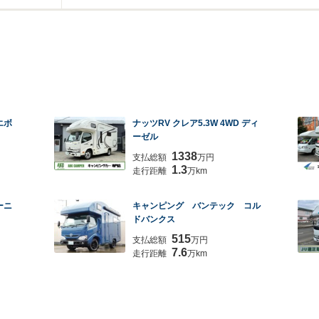
エボ
ナッツRV クレア5.3W 4WD ディ
ーゼル
1338
支払総額
万円
1.3
走行距離
万km
ーニ
キャンピング バンテック コル
ドバンクス
515
支払総額
万円
7.6
走行距離
万km