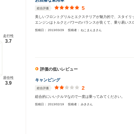
お洒落な乗用車
5
総合評価
美しいフロントグリルとエクステリアが魅力的で、スタイリ
エンジンはトルクとパワーのバランスが良くて、乗り易いス
投稿日：
2013/03/29
投稿者：
ねこまんまさん
走行性
3.7
評価の低いレビュー
居住性
キャンピング
3.9
2
総合評価
総合的にいいクルマなので一度は乗ってみてください。
投稿日：
2013/02/19
投稿者：
みきさん