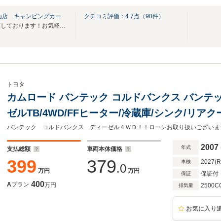
山店 キャンピングカー
クチコミ評価：
4.7
点（
90
件）
掲載していないお車も多数在庫しております！お気軽にお問い合わせ下さい♪
トヨタ
カムロード バンテック コルドバンクス バンテ
ゼルTB/4WD/FFヒーター/冷蔵庫/シンク/リ
ー/インバーター/サイドオーニング/2段ベッド
2007
年式
支払総額
車両本体価格
399
379
2027(
車検
.0
万円
万円
保証付
保証
400
A
プラン
万円
2500C
排気量
お気に入り