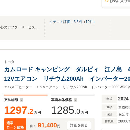
お気に入り
クチコミ評価：
3.3
点（
10
件）
車の事ならおまかせ下さい！安心のアフターサービスでしっかりサポート！
トヨタ
カムロード キャンピング ダルビィ 江ノ島 4
12Vエアコン リチウム200Ah インバーター2
ンジ 32型TV ナビ切替 ナビ連動 サイド
ソーラーP
2024
年式
支払総額
車両本体価格
1297
1285
車検整
車検
.2
.0
万円
万円
保証付
保証
2800C
排気量
通常
91,400
詳細を見る
月々
円
ローン価格