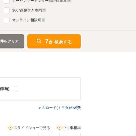
カーセンサーアフター保証対象車
360
°画像付き車両
オンライン相談可
7
条件をクリア
台 検索する
---
新車時)
---
カムロード(トヨタ)の燃費
スライドショーで見る
中古車相場