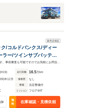
販売店保証
ック/コルドバンクス/ディー
アクーラー/ツインサブバッテリ
バンテック コルドバンクス ディーゼル４ＷＤ！！ローンお取り扱いございます。事前審査も可能ですのでお気軽にお問合せ下さい
16.5
(H19)
万km
走行距離
R09)年12月
なし
修復歴
法定整備付
整備
C
フロア4AT
ミッション
無
在庫確認・見積依頼
追加
料