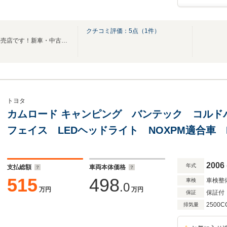
クチコミ評価：
5
点（
1
件）
キャンピングカーに特化した販売店です！新車・中古車問わずオーダーも承ります！
トヨタ
カムロード キャンピング バンテック コルド
フェイス LEDヘッドライト NOXPM適合車
シンク ルーフベント 換気扇 二段ベッド 
ング
2006
年式
支払総額
車両本体価格
515
498
車検整
車検
.0
万円
万円
保証付
保証
2500C
排気量