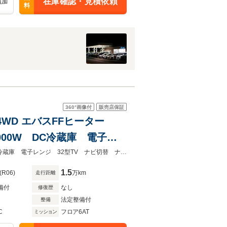
在庫確認・見積依頼
追加
料
360°
画像付
販売店保証
WD エバスFFヒーター
000W DC冷蔵庫 電子レ
オーニング 前後ドラレコ
エバスFFヒーター １２Vエアコン リチウム200Ah インバーター2000WDC冷蔵庫 電子レンジ 32型TV ナビ切替 ナビ連動 サイドオーニング 前後ドラレコ ソーラーP
1.5
(R06)
万km
走行距離
備付
なし
修復歴
法定整備付
整備
C
フロア6AT
ミッション