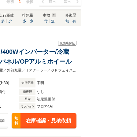
1
前へ
次へ
最初
最後
走行距離
排気量
車検
修復歴
多
少
多
少
付
無
無
有
販売店保証
ー/400Wインバーター/冷蔵
スパネル/OPアルミホイール
キャンピングカー／ナッツＲＶ／クレア５．０Ｗ／ＦＦヒーター冷蔵庫／走行充電／外部充電／リアクーラー／ＯＰフェイスパネル／ＯＰアルミホイール
(H30)
不明
走行距離
備付
なし
修復歴
法定整備付
整備
C
フロア4AT
ミッション
無
在庫確認・見積依頼
追加
料