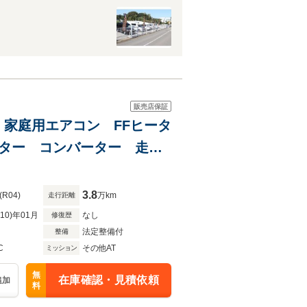
販売店保証
 家庭用エアコン FFヒータ
ーター コンバーター 走行
バー ソーラパネル
3.8
(R04)
万km
走行距離
R10)年01月
なし
修復歴
法定整備付
整備
C
その他AT
ミッション
無
在庫確認・見積依頼
追加
料