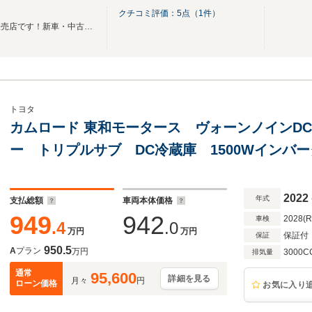
クチコミ評価：
5
点（
1
件）
キャンピングカーに特化した販売店です！新車・中古車問わずオーダーも承ります！
トヨタ
カムロード 東和モータース ヴォーンノインDC
ー トリプルサブ DC冷蔵庫 1500Wインバ
充電 マックスファン 社外ショックアブゾー
2022
年式
支払総額
車両本体価格
949
942
2028(
車検
.4
.0
万円
万円
保証付
保証
950.5
A
プラン
万円
3000C
排気量
通常
95,600
詳細を見る
月々
円
ローン価格
お気に入り