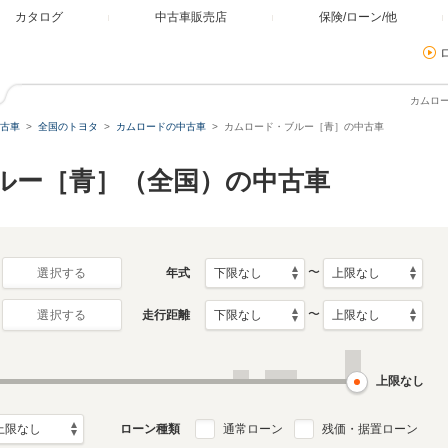
カタログ
中古車販売店
保険/ローン/他
カムロ
古車
全国のトヨタ
カムロードの中古車
カムロード・ブルー［青］の中古車
ブルー［青］（全国）の中古車
〜
年式
選択する
〜
走行距離
選択する
上限なし
ローン種類
通常ローン
残価・据置ローン