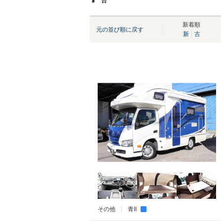
台
新着順
元の並び順に戻す
新
古
その他
青II