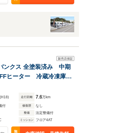
販売店保証
バンクス 全塗装済み 中期
 FFヒーター 冷蔵冷凍庫
ダウンライト サイドオーニ
7.6
(H18)
万km
走行距離
備付
なし
修復歴
法定整備付
整備
C
フロア4AT
ミッション
無