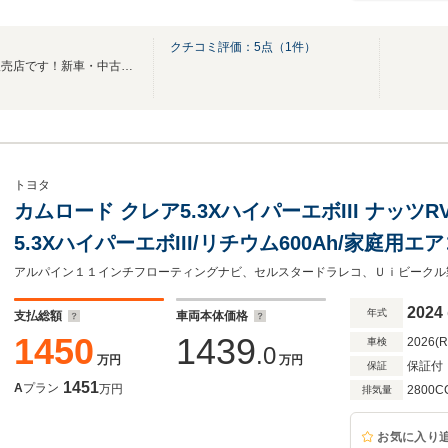
クチコミ評価：
5
点（
1
件）
キャンピングカーに特化した販売店です！新車・中古車問わずオーダーも承ります！
トヨタ
カムロード クレア5.3XハイパーエボIII ナッツR
5.3XハイパーエボIII/リチウム600Ah/家庭用エ
ーター/電子レンジ/禁煙車/ワンオーナー/2000
2024
年式
支払総額
車両本体価格
1450
1439
2026(
車検
.0
万円
万円
保証付
保証
1451
A
プラン
万円
2800C
排気量
お気に入り