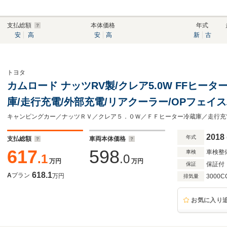
支払総額
本体価格
年式
安
高
安
高
新
古
トヨタ
カムロード ナッツRV製/クレア5.0W FFヒータ
庫/走行充電/外部充電/リアクーラー/OPフェイ
2018
年式
支払総額
車両本体価格
617
598
車検整
車検
.1
.0
万円
万円
保証付
保証
618.1
A
プラン
万円
3000C
排気量
お気に入り