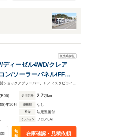
販売店保証
V/ディーゼル4WD/クレア
アコン/ソーラーパネル/FFヒ
Wインバーター
アルパイン１１インチフローティングナビ、セルスタードラレコ、Ｕｉビークル製ショックアブソーバー、Ｆ／Ｒスタビライザー、レカロシート（運・助）
2.7
(R06)
万km
走行距離
R08)年10月
なし
修復歴
法定整備付
整備
C
フロア6AT
ミッション
無
在庫確認・見積依頼
追加
料