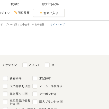
車買取
お役立ち記事
ログイン
閲覧履歴
お気に入り
ード・ブルー［青］の中古車・中古車情報
サイトマップ
ミッション
AT/CVT
MT
新着物件
未登録車
支払総額あり
メーカー系販売店
修復歴なし
クーポン付き
車両品質評価書
購入プラン付き
付き