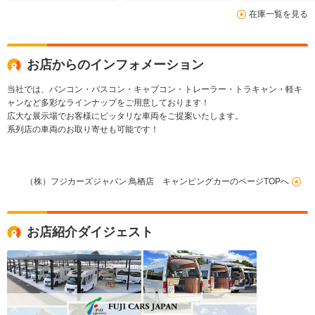
外部電源 マルチルー
ンプ TSS PVM
オーニング/ミ
在庫一覧を見る
ム 常時バックモニタ
デジタルインナーミラ
前後ドライブ
ー キャンピングカー
ー ディスプレイオー
ー/ナビ/ETC
ディオ Bluetooth
メラ/バンコン
ETC
ピングカー
お店からのインフォメーション
当社では、バンコン・バスコン・キャブコン・トレーラー・トラキャン・軽キ
ャンなど多彩なラインナップをご用意しております！
広大な展示場でお客様にピッタリな車両をご提案いたします。
系列店の車両のお取り寄せも可能です！
（株）フジカーズジャパン 鳥栖店 キャンピングカーのページTOPへ
お店紹介ダイジェスト