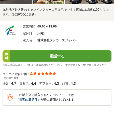
九州地区最大級のキャンピングカー大型展示場です！店舗には随時100台以上
展示！(2026/06/15更新)
営業時間
09:00～18:00
定休日
火曜日
法人名
株式会社フジカーズジャパン
無
電話する
料
※車の購入に関するご相談・確認専用ダイヤルです。その他のお問い合わせはご遠慮くださ
い。
4.6
クチコミ総合評価：
（投稿数58件）
4.7
4.4
4.3
4.3
接客 :
雰囲気 :
アフター :
品質 :
この販売店で購入された方のクチコミでは
「
接客の満足度
」が特に評価されています