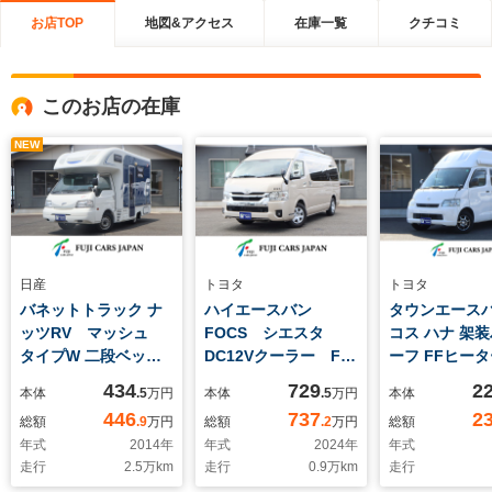
お店TOP
地図&アクセス
在庫一覧
クチコミ
このお店の在庫
NEW
日産
トヨタ
トヨタ
バネットトラック ナ
ハイエースバン
タウンエースバ
ッツRV マッシュ
FOCS シエスタ
コス ハナ 架
タイプW 二段ベッ
DC12Vクーラー FF
ーフ FFヒータ
ド FFヒーター リ
ヒーター ツインサ
ビ/サブバッテ
434
729
2
本体
.5
万円
本体
.5
万円
本体
アクーラー 12V電子
ブ 電子レンジ 冷蔵
行充電/外部電
446
737
2
総額
.9
万円
総額
.2
万円
総額
レンジ マックスファ
庫 フリップダウンモ
源/300Wイン
年式
2014
年
年式
2024
年
年式
ン 40L冷蔵庫 シン
ニター 外部電源 パ
ー/ルーフベン
走行
2.5
万km
走行
0.9
万km
走行
グルサブ 走行充電
ワスラ LEDヘッドラ
ベッド/シンク