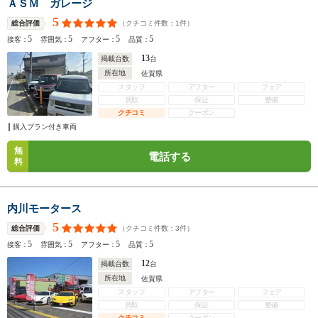
ＡＳＭ ガレージ
5
（クチコミ件数：
1
件）
総合評価
5
5
5
5
接客：
雰囲気：
アフター：
品質：
13
掲載台数
台
所在地
佐賀県
スタッフ
アフター
フェア
買取
保証
整備
クチコミ
クーポン
購入プラン付き車両
無
電話する
料
内川モータース
5
（クチコミ件数：
3
件）
総合評価
5
5
5
5
接客：
雰囲気：
アフター：
品質：
12
掲載台数
台
所在地
佐賀県
スタッフ
アフター
フェア
買取
保証
整備
クチコミ
クーポン