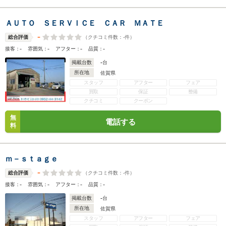
ＡＵＴＯ ＳＥＲＶＩＣＥ ＣＡＲ ＭＡＴＥ
-
（クチコミ件数：
-
件）
総合評価
-
-
-
-
接客：
雰囲気：
アフター：
品質：
-
掲載台数
台
所在地
佐賀県
スタッフ
アフター
フェア
買取
保証
整備
クチコミ
クーポン
無
電話する
料
ｍ－ｓｔａｇｅ
-
（クチコミ件数：
-
件）
総合評価
-
-
-
-
接客：
雰囲気：
アフター：
品質：
-
掲載台数
台
所在地
佐賀県
スタッフ
アフター
フェア