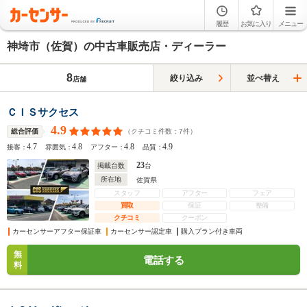
履歴
お気に入り
メニュー
神埼市（佐賀）の中古車販売店・ディーラー
8
絞り込み
並べ替え
店舗
ＣＩＳサクセス
4.9
（クチコミ件数：
7
件）
総合評価
4.7
4.8
4.8
4.9
接客：
雰囲気：
アフター：
品質：
23
掲載台数
台
所在地
佐賀県
スタッフ
アフター
フェア
買取
保証
整備
クチコミ
クーポン
カーセンサーアフター保証車
カーセンサー認定車
購入プラン付き車両
無
電話する
料