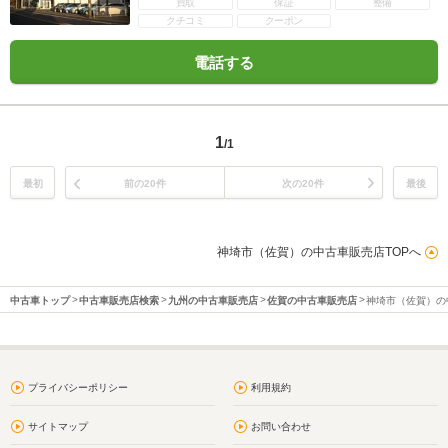
買取
保証
整備
クチコミ
クーポン
電話する
1
/1
最初
前の20件
次の20件
最後
神埼市（佐賀）の中古車販売店TOPへ
中古車トップ
中古車販売店検索
九州の中古車販売店
佐賀の中古車販売店
神埼市（佐賀）の
プライバシーポリシー
利用規約
サイトマップ
お問い合わせ