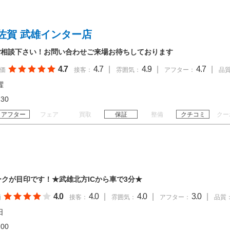
佐賀 武雄インター店
ご相談下さい！お問い合わせご来場お待ちしております
4.7
4.7
|
4.9
|
4.7
|
価
接客：
雰囲気：
アフター：
品
曜
18:30
アフター
フェア
買取
保証
整備
クチコミ
クー
ークが目印です！★武雄北方ICから車で3分★
4.0
4.0
|
4.0
|
3.0
|
価
接客：
雰囲気：
アフター：
品質
日
18:00