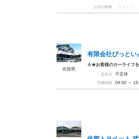
お店の情報
スタッフ
有限会社ぴっとい
☆★お客様のカーライフ
佐賀県
不定休
定休日
09:00 ～ 
営業時間
佐賀トヨペット 