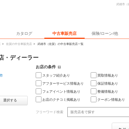
武雄市（
カタログ
中古車販売店
保険/ローン/他
店
>
佐賀の中古車販売店
>
武雄市（佐賀）の中古車販売店一覧
店・ディーラー
お店の条件
スタッフ紹介あり
買取情報あり
市
アフターサービス情報あり
保証情報あり
フェアイベント情報あり
整備情報あり
お店のクチコミ掲載あり
クーポン情報あり
選択する
フリーワード検索