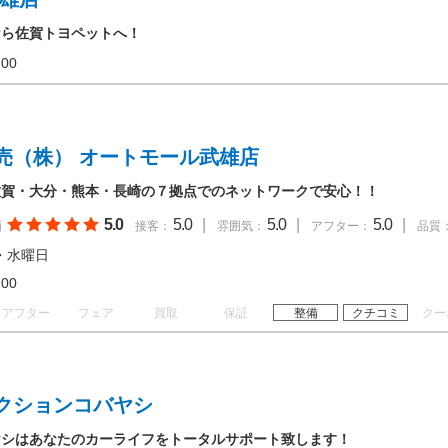
なら佐賀トヨペットへ！
18:00
売（株） オートモール武雄店
佐賀・大分・熊本・長崎の７拠点でのネットワークで安心！！
5.0
5.0
|
5.0
|
5.0
|
価
接客：
雰囲気：
アフター：
品質
・水曜日
18:00
アフター
フェア
買取
保証
整備
クチコミ
クー
クションコバヤシ
ヤシはあなたのカーライフをトータルサポート致します！