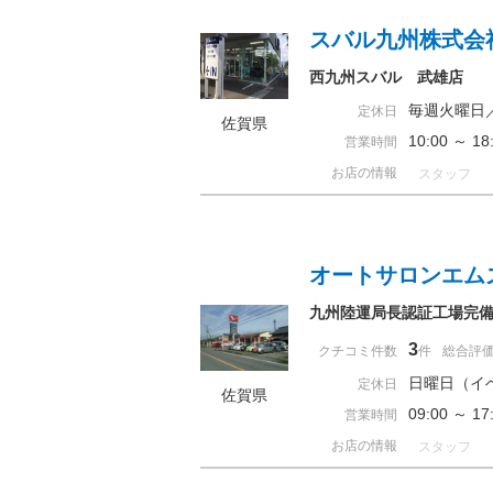
スバル九州株式会
西九州スバル 武雄店
毎週火曜日
定休日
佐賀県
10:00 ～ 
営業時間
お店の情報
スタッフ
オートサロンエム
九州陸運局長認証工場完
3
クチコミ件数
件
総合評
日曜日（イ
定休日
佐賀県
09:00 ～ 
営業時間
お店の情報
スタッフ