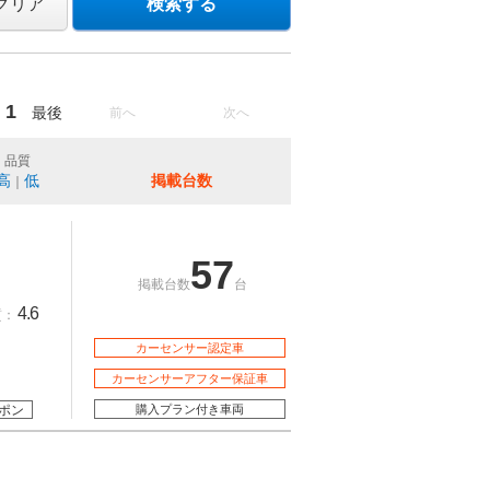
クリア
検索する
1
最後
前へ
次へ
品質
高
低
掲載台数
｜
57
掲載台数
台
4.6
質：
カーセンサー認定車
カーセンサーアフター保証車
ポン
購入プラン付き車両