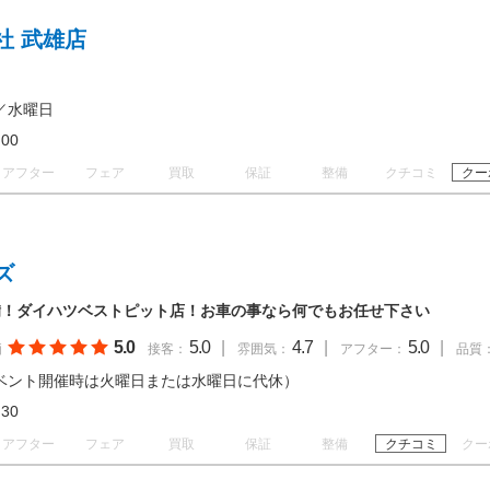
社 武雄店
／水曜日
18:00
アフター
フェア
買取
保証
整備
クチコミ
クー
ズ
備！ダイハツベストピット店！お車の事なら何でもお任せ下さい
5.0
5.0
|
4.7
|
5.0
|
価
接客：
雰囲気：
アフター：
品質
ベント開催時は火曜日または水曜日に代休）
17:30
アフター
フェア
買取
保証
整備
クチコミ
クー