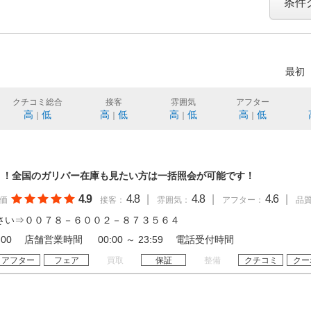
条件
最初
クチコミ総合
接客
雰囲気
アフター
高
低
高
低
高
低
高
低
｜
｜
｜
｜
！！全国のガリバー在庫も見たい方は一括照会が可能です！
4.9
4.8
|
4.8
|
4.6
|
価
接客：
雰囲気：
アフター：
品
さい⇒００７８－６００２－８７３５６４
 19:00 店舗営業時間 00:00 ～ 23:59 電話受付時間
アフター
フェア
買取
保証
整備
クチコミ
クー