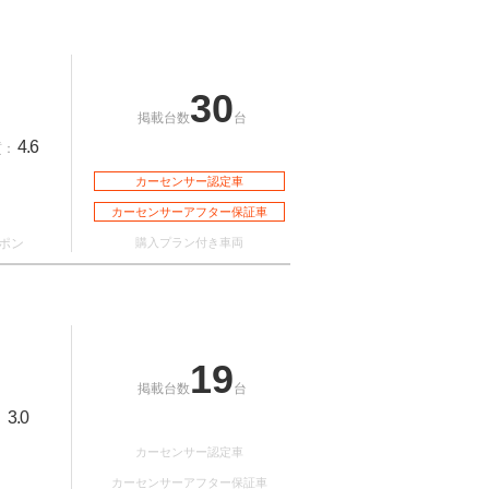
30
掲載台数
台
4.6
質：
カーセンサー認定車
カーセンサーアフター保証車
ポン
購入プラン付き車両
19
掲載台数
台
3.0
：
カーセンサー認定車
カーセンサーアフター保証車