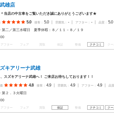
 武雄店
＾＾当店の中古車をご覧いただき誠にありがとうございます★
5.0
5.0
|
-
|
-
|
5.0
価
接客：
雰囲気：
アフター：
品質：
・第二／第三水曜日 夏季休暇：８／１１－８／１９
18:00
アフター
フェア
買取
保証
整備
クチコミ
クー
スズキアリーナ武雄
、スズキアリーナ武雄へ！ ご来店お待ちしております！！
4.8
4.9
|
4.9
|
4.9
|
価
接客：
雰囲気：
アフター：
品
・第２．３火曜日
18:00
アフター
フェア
買取
保証
整備
クチコミ
クー