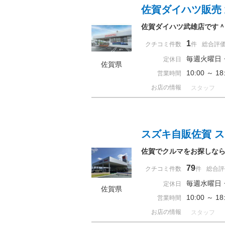
佐賀ダイハツ販売
佐賀ダイハツ武雄店です
1
クチコミ件数
件
総合評
毎週火曜日
定休日
佐賀県
10:00 ～ 
営業時間
お店の情報
スタッフ
スズキ自販佐賀 
佐賀でクルマをお探しなら
79
クチコミ件数
件
総合評
毎週水曜日
定休日
佐賀県
10:00 ～ 
営業時間
お店の情報
スタッフ