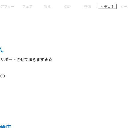
アフター
フェア
買取
保証
整備
クチコミ
クー
ん
をサポートさせて頂きます★☆
18:00
武雄店