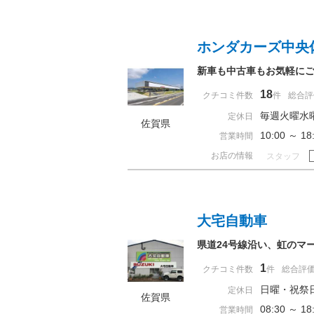
ホンダカーズ中央
新車も中古車もお気軽に
18
クチコミ件数
件
総合評
毎週火曜水
定休日
佐賀県
10:00 ～ 
営業時間
お店の情報
スタッフ
大宅自動車
県道24号線沿い、虹のマ
1
クチコミ件数
件
総合評
日曜・祝祭
定休日
佐賀県
08:30 ～ 
営業時間