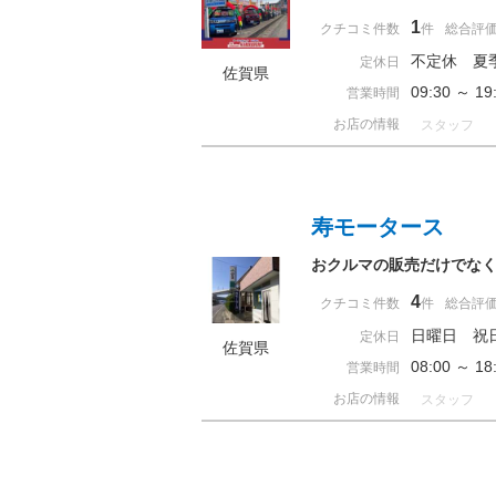
1
クチコミ件数
件
総合評
不定休 夏
定休日
佐賀県
09:30 ～ 
営業時間
お店の情報
スタッフ
寿モータース
おクルマの販売だけでなく
4
クチコミ件数
件
総合評
日曜日 祝
定休日
佐賀県
08:00 ～ 
営業時間
お店の情報
スタッフ