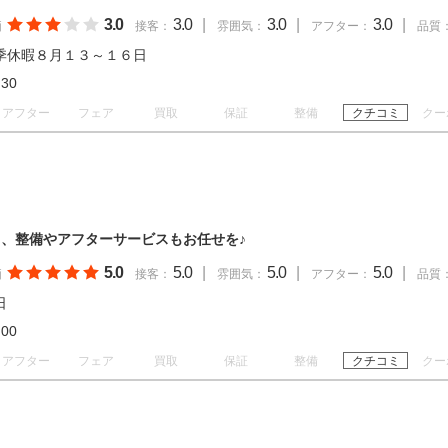
3.0
3.0
|
3.0
|
3.0
|
価
接客：
雰囲気：
アフター：
品質
季休暇８月１３～１６日
19:30
アフター
フェア
買取
保証
整備
クチコミ
クー
、整備やアフターサービスもお任せを♪
5.0
5.0
|
5.0
|
5.0
|
価
接客：
雰囲気：
アフター：
品質
日
18:00
アフター
フェア
買取
保証
整備
クチコミ
クー