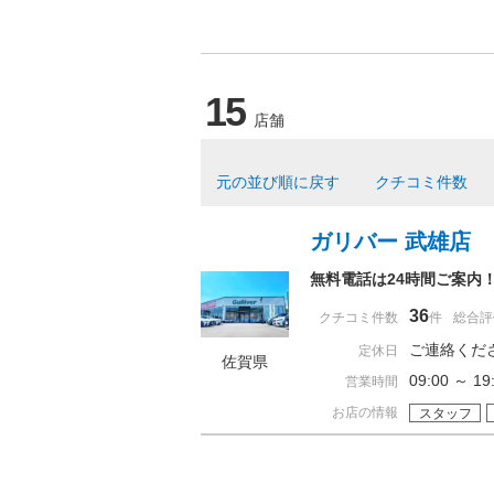
15
店舗
元の並び順に戻す
クチコミ件数
ガリバー 武雄店
無料電話は24時間ご案内
36
クチコミ件数
件
総合評
ご連絡くだ
定休日
佐賀県
09:00 ～
営業時間
お店の情報
スタッフ