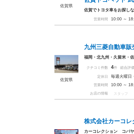
佐賀県
佐賀でトヨタ車をお探し
10:00 ～ 
営業時間
九州三菱自動車販
福岡・北九州・久留米・
4
クチコミ件数
件
総合評
毎週火曜日
定休日
佐賀県
10:00 ～ 
営業時間
お店の情報
スタッフ
株式会社カーコレ
カーコレクション コバ