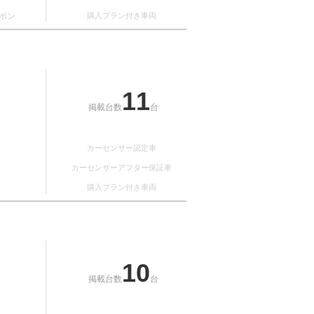
ポン
購入プラン付き車両
11
掲載台数
台
カーセンサー認定車
カーセンサーアフター保証車
購入プラン付き車両
10
掲載台数
台