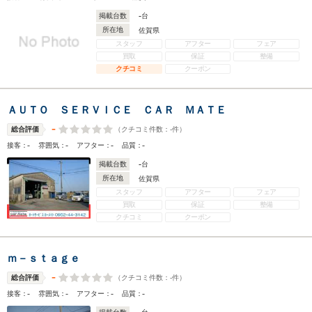
-
掲載台数
台
所在地
佐賀県
スタッフ
アフター
フェア
買取
保証
整備
クチコミ
クーポン
ＡＵＴＯ ＳＥＲＶＩＣＥ ＣＡＲ ＭＡＴＥ
-
（クチコミ件数：
-
件）
総合評価
-
-
-
-
接客：
雰囲気：
アフター：
品質：
-
掲載台数
台
所在地
佐賀県
スタッフ
アフター
フェア
買取
保証
整備
クチコミ
クーポン
ｍ－ｓｔａｇｅ
-
（クチコミ件数：
-
件）
総合評価
-
-
-
-
接客：
雰囲気：
アフター：
品質：