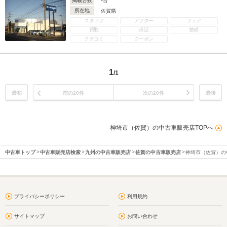
-
掲載台数
台
所在地
佐賀県
スタッフ
アフター
フェア
買取
保証
整備
クチコミ
クーポン
1
/1
最初
前の20件
次の20件
最後
神埼市（佐賀）の中古車販売店TOPへ
中古車トップ
中古車販売店検索
九州の中古車販売店
佐賀の中古車販売店
神埼市（佐賀）の
プライバシーポリシー
利用規約
サイトマップ
お問い合わせ