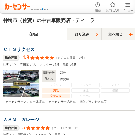
履歴
お気に入り
メニュー
神埼市（佐賀）の中古車販売店・ディーラー
8
絞り込み
並べ替え
店舗
ＣＩＳサクセス
4.9
（クチコミ件数：
7
件）
総合評価
4.7
4.8
4.8
4.9
接客：
雰囲気：
アフター：
品質：
20
掲載台数
台
所在地
佐賀県
スタッフ
アフター
フェア
買取
保証
整備
クチコミ
クーポン
カーセンサーアフター保証車
カーセンサー認定車
購入プラン付き車両
ＡＳＭ ガレージ
5
（クチコミ件数：
1
件）
総合評価
5
5
5
5
接客：
雰囲気：
アフター：
品質：