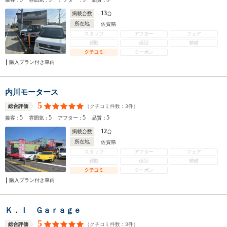
13
掲載台数
台
所在地
佐賀県
スタッフ
アフター
フェア
買取
保証
整備
クチコミ
クーポン
購入プラン付き車両
内川モータース
5
（クチコミ件数：
3
件）
総合評価
5
5
5
5
接客：
雰囲気：
アフター：
品質：
12
掲載台数
台
所在地
佐賀県
スタッフ
アフター
フェア
買取
保証
整備
クチコミ
クーポン
購入プラン付き車両
Ｋ．Ｉ Ｇａｒａｇｅ
5
（クチコミ件数：
3
件）
総合評価