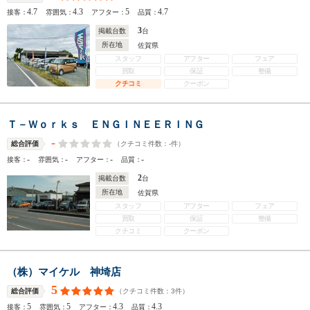
4.7
4.3
5
4.7
接客：
雰囲気：
アフター：
品質：
3
掲載台数
台
所在地
佐賀県
スタッフ
アフター
フェア
買取
保証
整備
クチコミ
クーポン
Ｔ－Ｗｏｒｋｓ ＥＮＧＩＮＥＥＲＩＮＧ
-
（クチコミ件数：
-
件）
総合評価
-
-
-
-
接客：
雰囲気：
アフター：
品質：
2
掲載台数
台
所在地
佐賀県
スタッフ
アフター
フェア
買取
保証
整備
クチコミ
クーポン
（株）マイケル 神埼店
5
（クチコミ件数：
3
件）
総合評価
5
5
4.3
4.3
接客：
雰囲気：
アフター：
品質：