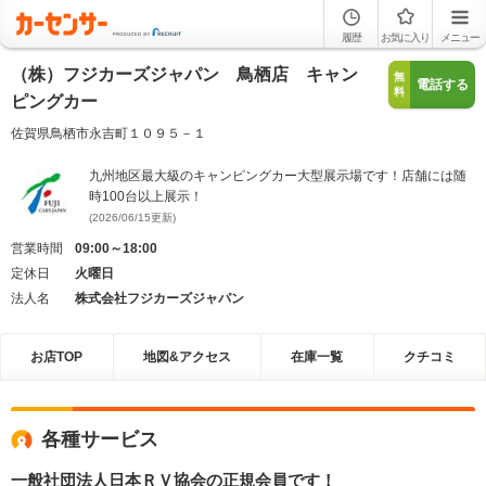
履歴
お気に入り
メニュー
（株）フジカーズジャパン 鳥栖店 キャン
無
電話する
料
ピングカー
佐賀県鳥栖市永吉町１０９５－１
九州地区最大級のキャンピングカー大型展示場です！店舗には随
時100台以上展示！
(2026/06/15更新)
営業時間
09:00～18:00
定休日
火曜日
法人名
株式会社フジカーズジャパン
お店TOP
地図&アクセス
在庫一覧
クチコミ
各種サービス
一般社団法人日本ＲＶ協会の正規会員です！