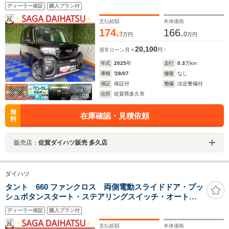
スイッチ・オートエアコン・キーフリー・ベンチシー
ディーラー保証
購入プラン付
ト・シートヒーター・アルミホイール・バックカメラ対
応・パワーウィンドウ
支払総額
本体価格
174.
166.
3
0
万円
万円
20,100
通常ローン
月々
円
年式
2025
年
走行
0.3
万km
車検
'28/07
修復
なし
保証
保証付
整備
法定整備付
住所
佐賀県多久市
無
在庫確認・見積依頼
料
販売店：
佐賀ダイハツ販売 多久店
ダイハツ
タント 660 ファンクロス 両側電動スライドドア・プッ
シュボタンスタート・ステアリングスイッチ・オートエ
アコン・キーフリーシステム・シートヒーター・バック
ディーラー保証
購入プラン付
カメラ対応・アルミホイール・パワーウィンドウ
支払総額
本体価格