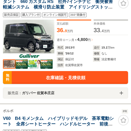
タント 660 カスタム RS 社外7インチナビ 衝突被害
軽減システム 横滑り防止装置 アイドリングストッ
プ オートライト LEDヘッドライト フォグライト
販売店保証
購入プラン付
オンライン相談可
360°画像付
両側パワースライドドア 後席サンシェード センター
ピラーレス ドアバイザー
支払総額
本体価格
36.
33.
9
4
万円
万円
4,800
通常ローン
月々
円
年式
2013
年
走行
15.2
万km
車検
'26/12
修復
なし
保証
保証付
整備
法定整備付
住所
佐賀県佐賀市
無
在庫確認・見積依頼
料
販売店：
ガリバー 佐賀本庄店
ボルボ
PR
V60 B4 モメンタム ハイブリッドモデル 茶革電動シ
ート 全席シートヒーター ハンドルヒーター 前後ド
ライブレコーダー フットオープン電動バックドア 純