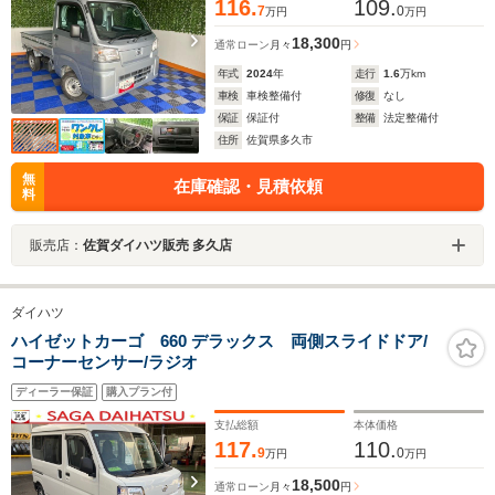
116.
109.
7
0
万円
万円
18,300
通常ローン
月々
円
年式
2024
年
走行
1.6
万km
車検
車検整備付
修復
なし
保証
保証付
整備
法定整備付
住所
佐賀県多久市
無
在庫確認・見積依頼
料
販売店：
佐賀ダイハツ販売 多久店
ダイハツ
ハイゼットカーゴ 660 デラックス 両側スライドドア/
コーナーセンサー/ラジオ
ディーラー保証
購入プラン付
支払総額
本体価格
117.
110.
9
0
万円
万円
18,500
通常ローン
月々
円