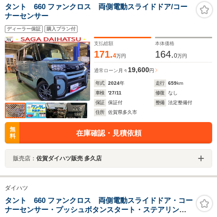
タント 660 ファンクロス 両側電動スライドドア/コー
ナーセンサー
ディーラー保証
購入プラン付
支払総額
本体価格
171.
164.
4
0
万円
万円
19,600
通常ローン
月々
円
年式
2024
年
走行
659
km
車検
'27/11
修復
なし
保証
保証付
整備
法定整備付
住所
佐賀県多久市
無
在庫確認・見積依頼
料
販売店：
佐賀ダイハツ販売 多久店
ダイハツ
タント 660 ファンクロス 両側電動スライドドア・コー
ナーセンサー・プッシュボタンスタート・ステアリング