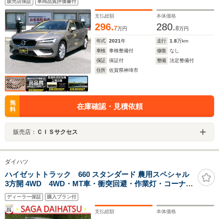
販売店保証
車両品質評価書付
正ナビ フルセグTV カープレイ接続 切り替付き全方
位カメラ
支払総額
本体価格
296.
280.
7
8
万円
万円
年式
2021
年
走行
1.8
万km
車検
車検整備付
修復
なし
保証
保証付
整備
法定整備付
住所
佐賀県神埼市
無
在庫確認・見積依頼
料
販売店：
ＣＩＳサクセス
ダイハツ
ハイゼットトラック 660 スタンダード 農用スペシャル
3方開 4WD 4WD・MT車・衝突回避・作業灯・コーナー
センサー・エコアイドル・エアコン
ディーラー保証
購入プラン付
支払総額
本体価格