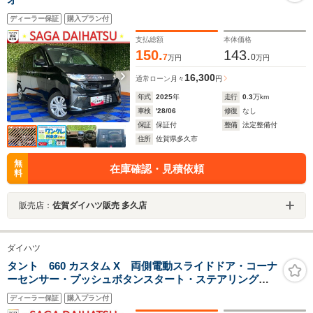
ディーラー保証
購入プラン付
支払総額
本体価格
150.
143.
7
0
万円
万円
16,300
通常ローン
月々
円
年式
2025
年
走行
0.3
万km
車検
'28/06
修復
なし
保証
保証付
整備
法定整備付
住所
佐賀県多久市
無
在庫確認・見積依頼
料
販売店：
佐賀ダイハツ販売 多久店
ダイハツ
タント 660 カスタム X 両側電動スライドドア・コーナ
ーセンサー・プッシュボタンスタート・ステアリングス
イッチ・オートエアコン・キーフリー・ベンチシート・
ディーラー保証
購入プラン付
シートヒーター・アルミホイール・バックカメラ対応・