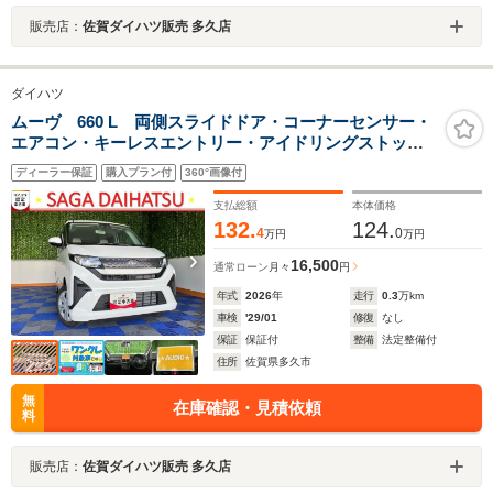
販売店：
佐賀ダイハツ販売 多久店
ダイハツ
ムーヴ 660 L 両側スライドドア・コーナーセンサー・
エアコン・キーレスエントリー・アイドリングストッ
プ・パワーウィンドウ
ディーラー保証
購入プラン付
360°画像付
支払総額
本体価格
132.
124.
4
0
万円
万円
16,500
通常ローン
月々
円
年式
2026
年
走行
0.3
万km
車検
'29/01
修復
なし
保証
保証付
整備
法定整備付
住所
佐賀県多久市
無
在庫確認・見積依頼
料
販売店：
佐賀ダイハツ販売 多久店