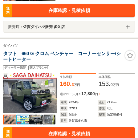
無
在庫確認・見積依頼
料
販売店：
佐賀ダイハツ販売 多久店
ダイハツ
タフト 660 G クロム ベンチャー コーナーセンサー/シ
ートヒーター
ディーラー保証
購入プラン付
支払総額
本体価格
160.
153.
3
0
万円
万円
17,800
通常ローン
月々
円
年式
2024
年
走行
717
km
車検
'27/11
修復
なし
保証
保証付
整備
法定整備付
住所
佐賀県多久市
無
在庫確認・見積依頼
料