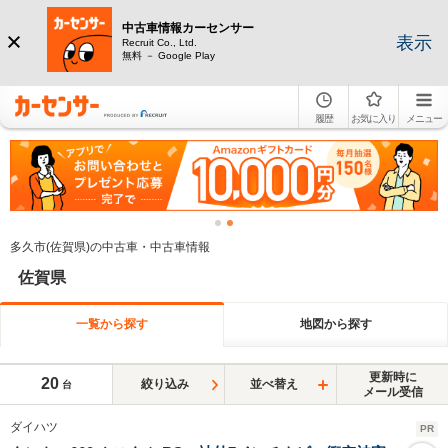
中古車情報カーセンサー
表示
Recruit Co., Ltd.
無料 － Google Play
履歴
お気に入り
メニュー
多久市(佐賀県)の中古車・中古車情報
佐賀県
一覧から探す
地図から探す
更新時に
20
絞り込み
並べ替え
台
メール受信
ダイハツ
PR