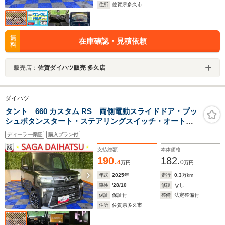
住所
佐賀県多久市
無
在庫確認・見積依頼
料
販売店：
佐賀ダイハツ販売 多久店
ダイハツ
タント 660 カスタム RS 両側電動スライドドア・プッ
シュボタンスタート・ステアリングスイッチ・オートエ
アコン・キーフリー・コーナーセンサー・ベンチシー
ディーラー保証
購入プラン付
ト・シートヒーター・パワーウィンドウ
支払総額
本体価格
190.
182.
4
0
万円
万円
年式
2025
年
走行
0.3
万km
車検
'28/10
修復
なし
保証
保証付
整備
法定整備付
住所
佐賀県多久市