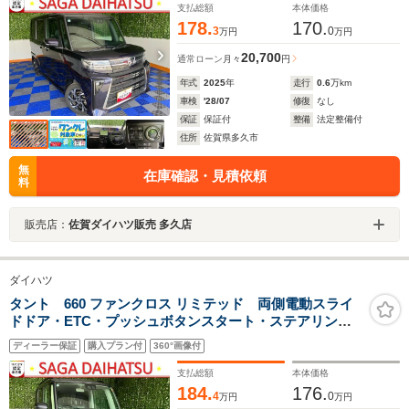
パワーウィンドウ
支払総額
本体価格
178.
170.
3
0
万円
万円
20,700
通常ローン
月々
円
年式
2025
年
走行
0.6
万km
車検
'28/07
修復
なし
保証
保証付
整備
法定整備付
住所
佐賀県多久市
無
在庫確認・見積依頼
料
販売店：
佐賀ダイハツ販売 多久店
ダイハツ
タント 660 ファンクロス リミテッド 両側電動スライ
ドドア・ETC・プッシュボタンスタート・ステアリング
スイッチ・オートエアコン・キーフリー・コーナーセン
ディーラー保証
購入プラン付
360°画像付
サー・アルミホイール・シートヒーター・パワーウィン
ドウ
支払総額
本体価格
184.
176.
4
0
万円
万円