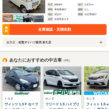
年式
2024
年
走行
1.0
万km
車検
車検整備付
修復
なし
保証
保証付
整備
法定整備付
住所
佐賀県多久市
無
在庫確認・見積依頼
料
販売店：
佐賀ダイハツ販売 多久店
あなたにおすすめの中古車
［PR］
トヨタ
ホンダ
ホンダ
ヴィッツ 1.3 F セーフ
フリード 1.5 ハイブリ
フィット 1.5 e