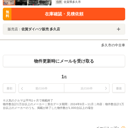
住所
佐賀県多久市
無
在庫確認・見積依頼
料
販売店：
佐賀ダイハツ販売 多久店
多久市の中古車
物件更新時にメールを受け取る
1
/1
最初
前の30件
次の30件
最後
※人気のクルマは平均1ヶ月で掲載終了
物件数合計1万台以上のメーカー｜算出データ期間：2024年9月～11月｜内容：物件数合計1万
台以上のメーカーのうち、掲載が終了した物件数が1,000台以上の場合
ページトップへ