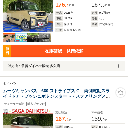
175.
167.
4
0
万円
万円
年式
2025
年
走行
0.2
万km
車検
'28/09
修復
なし
保証
保証付
整備
法定整備付
住所
佐賀県多久市
無
在庫確認・見積依頼
料
販売店：
佐賀ダイハツ販売 多久店
ダイハツ
ムーヴキャンバス 660 ストライプス G 両側電動スラ
イドドア・プッシュボタンスタート・ステアリングスイ
ッチ・オートエアコン・キーフリー・コーナーセンサ
ディーラー保証
購入プラン付
ー・ベンチシート・シートヒーター・パワーウィンドウ
支払総額
本体価格
167.
159.
4
0
万円
万円
年式
2025
年
走行
0.2
万km