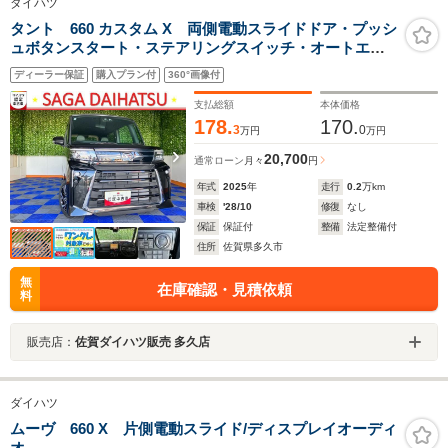
ダイハツ
タント 660 カスタム X 両側電動スライドドア・プッシ
ュボタンスタート・ステアリングスイッチ・オートエア
コン・キーフリー・コーナーセンサー・ベンチシート・
ディーラー保証
購入プラン付
360°画像付
シートヒーター・パワーウィンドウ
支払総額
本体価格
178.
170.
3
0
万円
万円
20,700
通常ローン
月々
円
年式
2025
年
走行
0.2
万km
車検
'28/10
修復
なし
保証
保証付
整備
法定整備付
住所
佐賀県多久市
無
在庫確認・見積依頼
料
販売店：
佐賀ダイハツ販売 多久店
ダイハツ
ムーヴ 660 X 片側電動スライド/ディスプレイオーディ
オ