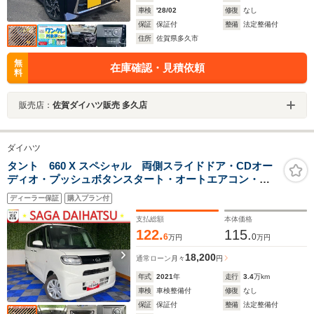
車検
'28/02
修復
なし
保証
保証付
整備
法定整備付
住所
佐賀県多久市
無
在庫確認・見積依頼
料
販売店：
佐賀ダイハツ販売 多久店
ダイハツ
タント 660 X スペシャル 両側スライドドア・CDオー
ディオ・プッシュボタンスタート・オートエアコン・キ
ーフリーシステム・コーナーセンサー・パワーウィンド
ディーラー保証
購入プラン付
ウ
支払総額
本体価格
122.
115.
6
0
万円
万円
18,200
通常ローン
月々
円
年式
2021
年
走行
3.4
万km
車検
車検整備付
修復
なし
保証
保証付
整備
法定整備付