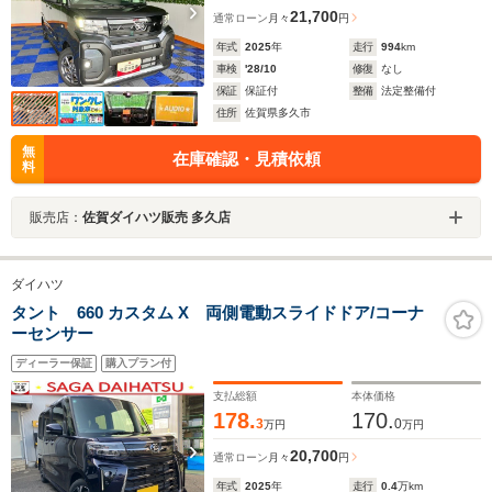
21,700
通常ローン
月々
円
年式
2025
年
走行
994
km
車検
'28/10
修復
なし
保証
保証付
整備
法定整備付
住所
佐賀県多久市
無
在庫確認・見積依頼
料
販売店：
佐賀ダイハツ販売 多久店
ダイハツ
タント 660 カスタム X 両側電動スライドドア/コーナ
ーセンサー
ディーラー保証
購入プラン付
支払総額
本体価格
178.
170.
3
0
万円
万円
20,700
通常ローン
月々
円
年式
2025
年
走行
0.4
万km