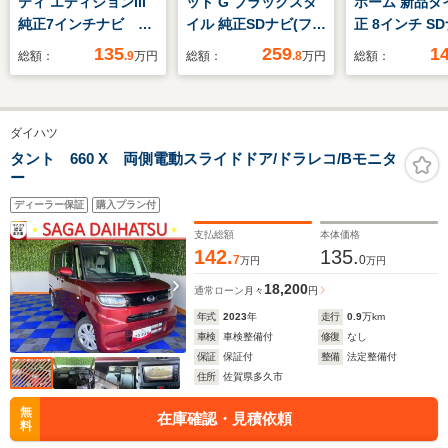
ティ エディションIII
ッド G ブラックスタ
ホーム 新品タ
純正7インチナビ フ
イル 純正SDナビ(フル
正 8インチ S
ルセグTV CD
セグTV/CD/BT) バッ
ンダセンシング
135
259
1
総額：
.9
万円
総額：
.8
万円
総額：
DVD BT バックカ
クカメラ ホンダセン
逸脱防止支援
メラ 前方ドラレコ
シング コーナーセン
ム/ヘッドラン
前後コーナーセンサ
サー アダプティブク
LED/Bluetoo
ダイハツ
ー アイドリングスト
ルーズコントロール
続/ETC/EBD付
ップ ETC オートマ
両側パワスラ ETC
滑り防止装置/
タント 660 X 両側電動スライドドア/ドラレコ/Bモニタ
ー
チックハイビーム
USBポート シート
ズコントロー
LEDヘッドライト 禁
ヒーター 純正15イ
ディーラー保証
購入プラン付
煙車
ンチアルミ
支払総額
本体価格
142.
135.
7
0
万円
万円
18,200
通常ローン
月々
円
年式
2023
年
走行
0.9
万km
車検
車検整備付
修復
なし
保証
保証付
整備
法定整備付
住所
佐賀県多久市
無
在庫確認・見積依頼
料