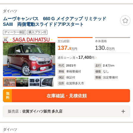
ダイハツ
ムーヴキャンバス 660 G メイクアップ リミテッド
SAIII 両側電動スライドドア/Pスタート
ディーラー保証
購入プラン付
支払総額
本体価格
137.
130.
9
0
万円
万円
17,400
通常ローン
月々
円
年式
2021
年
走行
2.6
万km
車検
車検整備付
修復
なし
保証
保証付
整備
法定整備付
住所
佐賀県多久市
無
在庫確認・見積依頼
料
販売店：
佐賀ダイハツ販売 多久店
ダイハツ