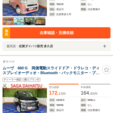
車検
'28/10
修復
なし
保証
保証付
整備
法定整備付
住所
佐賀県多久市
無
在庫確認・見積依頼
料
販売店：
佐賀ダイハツ販売 多久店
ダイハツ
ムーヴ 660 G 両側電動スライドドア・ドラレコ・ディ
スプレイオーディオ・Bluetooth・バックモニター・プッ
シュボタンスタート・ステアリングスイッチ・オートエ
ディーラー保証
購入プラン付
アコン・キーフリー・コーナーセンサー・パワーウィン
ドウ
支払総額
本体価格
172.
164.
1
0
万円
万円
年式
2025
年
走行
599
km
車検
'28/06
修復
なし
保証
保証付
整備
法定整備付