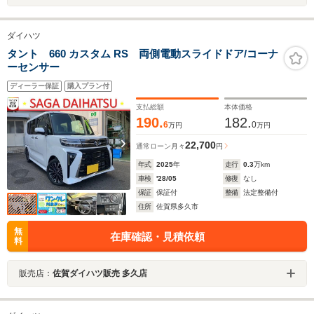
ダイハツ
タント 660 カスタム RS 両側電動スライドドア/コーナ
ーセンサー
ディーラー保証
購入プラン付
支払総額
本体価格
190.
182.
6
0
万円
万円
22,700
通常ローン
月々
円
年式
2025
年
走行
0.3
万km
車検
'28/05
修復
なし
保証
保証付
整備
法定整備付
住所
佐賀県多久市
無
在庫確認・見積依頼
料
販売店：
佐賀ダイハツ販売 多久店