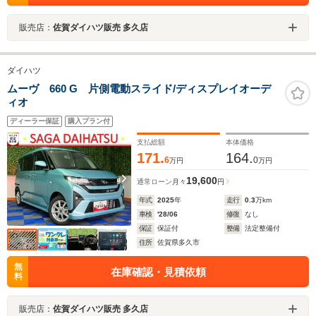
販売店：
佐賀ダイハツ販売 多久店
ダイハツ
ムーヴ 660 G 片側電動スライド/ディスプレイオーデ
ィオ
ディーラー保証
購入プラン付
支払総額
本体価格
171.
164.
6
0
万円
万円
19,600
通常ローン
月々
円
年式
2025
年
走行
0.3
万km
車検
'28/06
修復
なし
保証
保証付
整備
法定整備付
住所
佐賀県多久市
無
在庫確認・見積依頼
料
販売店：
佐賀ダイハツ販売 多久店