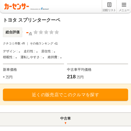
比較リスト
メニュー
トヨタ スプリンタークーペ
-
総合評価
点
クチコミ件数
-
件 ｜ その他ランキング
-
位
-
-
-
デザイン :
走行性 :
居住性 :
-
-
-
積載性 :
運転しやすさ :
維持費 :
新車価格
中古車平均価格
-
218
万円
万円
近くの販売店でこのクルマを探す
中古車