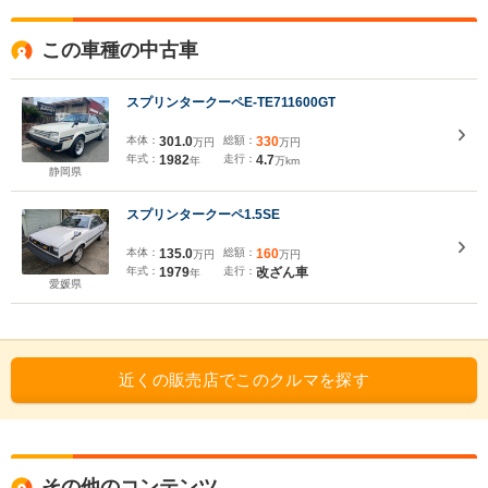
この車種の中古車
スプリンタークーペE-TE711600GT
本体：
301.0
総額：
330
万円
万円
年式：
1982
走行：
4.7
年
万km
静岡県
スプリンタークーペ1.5SE
本体：
135.0
総額：
160
万円
万円
年式：
1979
走行：
改ざん車
年
愛媛県
近くの販売店でこのクルマを探す
その他のコンテンツ