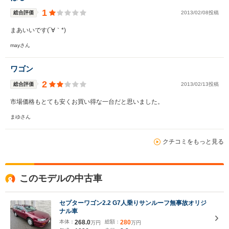
1
総合評価
2013/02/08投稿
まあいいです(´∀｀*)
mayさん
ワゴン
2
総合評価
2013/02/13投稿
市場価格もとても安くお買い得な一台だと思いました。
まゆさん
クチコミをもっと見る
このモデルの中古車
セプターワゴン2.2 G7人乗りサンルーフ無事故オリジ
ナル車
本体：
268.0
総額：
280
万円
万円