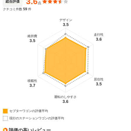
3.6
総合評価
点
59
クチコミ件数
件
デザイン
3.5
走行性
維持費
3.6
3.5
居住性
積載性
3.5
3.7
運転のしやすさ
3.6
セプターワゴンの評価平均
現行のステーションワゴンの評価平均
評価の高いレビュー