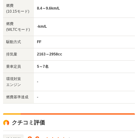
燃費
8.4～9.6km/L
(10.15モード)
燃費
-km/L
(WLTCモード)
駆動方式
FF
排気量
2163～2958cc
乗車定員
5～7名
環境対策
-
エンジン
燃費基準達成
-
クチコミ評価