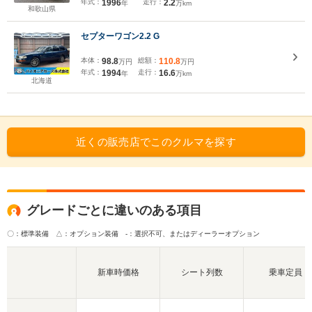
年式：
1996
走行：
2.2
年
万km
和歌山県
セプターワゴン2.2 G
本体：
98.8
総額：
110.8
万円
万円
年式：
1994
走行：
16.6
年
万km
北海道
近くの販売店でこのクルマを探す
グレードごとに違いのある項目
〇：標準装備 △：オプション装備
-：選択不可、またはディーラーオプション
新車時価格
シート列数
乗車定員