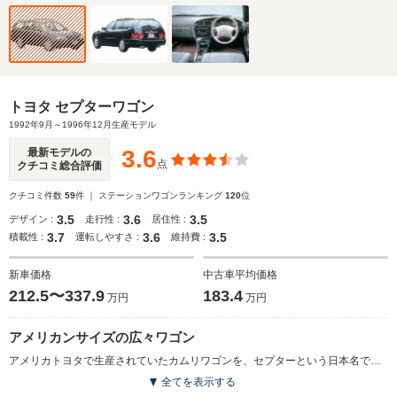
トヨタ セプターワゴン
1992年9月～1996年12月生産モデル
3.6
最新モデルの
点
クチコミ総合評価
クチコミ件数
59
件 ｜ ステーションワゴンランキング
120
位
3.5
3.6
3.5
デザイン :
走行性 :
居住性 :
3.7
3.6
3.5
積載性 :
運転しやすさ :
維持費 :
新車価格
中古車平均価格
212.5〜337.9
183.4
万円
万円
アメリカンサイズの広々ワゴン
アメリカトヨタで生産されていたカムリワゴンを、セプターという日本名で逆輸入。薄いフロントマスクと大胆にカットしたリアハッチ部が織り成すスタイルはアメリカンテイストにあふれ、日本でも人気を博した。荷室には2人掛けのサードシートが装備されており、7人乗車も可能。セカンド、サードシートを収納すると現れる広い荷室もアメリカンサイズ。搭載エンジンは3LのV6と2.2Lの直４の2種類。装備も豪華で、オートエアコン、電動サンルーフ、8ウェイパワーシートが標準装備。またトップグレードには4輪ABSやトラクションコントロールも採用されていた。(1992.9)
全てを表示する