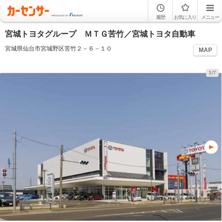
履歴
お気に入り
メニュー
宮城トヨタグループ ＭＴＧ苦竹／宮城トヨタ自動車
宮城県仙台市宮城野区苦竹２－６－１０
MAP
1/7