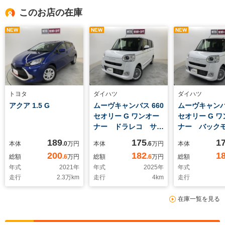
このお店の在庫
NEW
NEW
NEW
トヨタ
ダイハツ
ダイハツ
アクア 1.5 G
ムーヴキャンバス 660
ムーヴキャンバス
セオリー G ワンオー
セオリー G 
ナー ドラレコ サポ
ナー バック
カー 車線逸脱警報
ー ドラレコ
189
175
1
本体
.0
万円
本体
.6
万円
本体
バックモニター 先進
イト サポカ
200
182
1
総額
.6
万円
総額
.6
万円
総額
ライト ETC 横滑り
被害軽減ブレ
年式
2021
年
年式
2025
年
年式
防止装置 スマートキ
線逸脱警報 E
走行
2.3
万km
走行
4
km
走行
ー
滑り防止装置
トキー
在庫一覧を見る